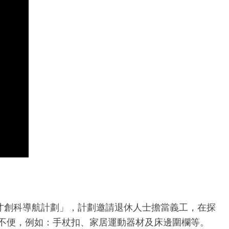
才創科導航計劃」，計劃邀請退休人士擔當義工，在探
不便，例如：手杖扣、家居運動器材及床邊圍欄等。