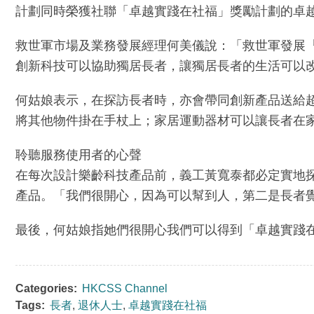
計劃同時榮獲社聯「卓越實踐在社福」獎勵計劃的卓
救世軍市場及業務發展經理何美儀說：「救世軍發展
創新科技可以協助獨居長者，讓獨居長者的生活可以
何姑娘表示，在探訪長者時，亦會帶同創新產品送給超
將其他物件掛在手杖上；家居運動器材可以讓長者在
聆聽服務使用者的心聲
在每次設計樂齡科技產品前，義工黃寬泰都必定實地
產品。「我們很開心，因為可以幫到人，第二是長者
最後，何姑娘指她們很開心我們可以得到「卓越實踐
Categories:
HKCSS Channel
Tags:
長者
,
退休人士
,
卓越實踐在社福