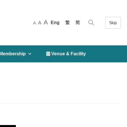
A
A
Eng
繁
简
A
Membership
 Venue & Facility