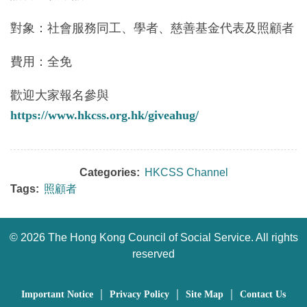
對象：社會服務同工、學者、慈善基金代表及照顧者
費用：全免
歡迎大家報名參與
https://www.hkcss.org.hk/giveahug/
Categories:
HKCSS Channel
Tags:
照顧者
©
2026 The Hong Kong Council of Social Service. All rights
reserved
｜
｜
｜
Important Notice
Privacy Policy
Site Map
Contact Us