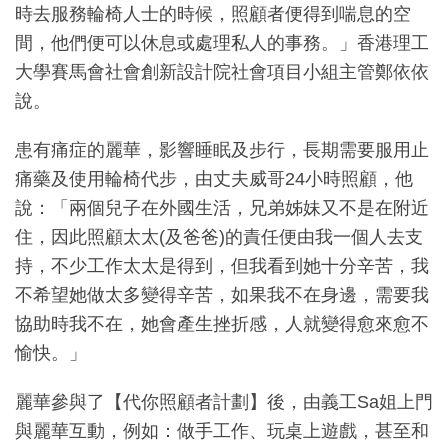
時去服務輪椅人士的時候，照顧者便得到喘息的空
間，他們便可以休息或處理私人的事務。」香港理工
大學賽馬會社會創新設計院社會項目小組主管鄭依依
說。
患有痛症的麗華，影響睡眠及步行，長期需要服用止
痛藥及使用輪椅代步，由丈夫威哥24小時照顧，他
說：「兩個兒子在外國生活，兄弟姊妹又不是在附近
住，因此照顧太太(及爸爸)的責任便由我一個人去支
持，不少工作太太是得到，但我看到她十分辛苦，我
不希望她做太多變得辛苦，如果我不在身邊，需要我
協助時我不在，她會產生挫折感，人就變得愈來愈不
愉快。」
麗華參與了【代你照顧者計劃】後，由義工Sa姐上門
與麗華互動，例如：做手工作、玩桌上遊戲，甚至和