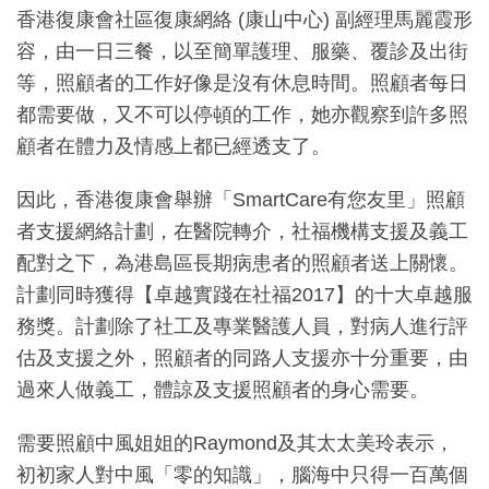
香港復康會社區復康網絡 (康山中心) 副經理馬麗霞形
容，由一日三餐，以至簡單護理、服藥、覆診及出街
等，照顧者的工作好像是沒有休息時間。照顧者每日
都需要做，又不可以停頓的工作，她亦觀察到許多照
顧者在體力及情感上都已經透支了。
因此，香港復康會舉辦「SmartCare有您友里」照顧
者支援網絡計劃，在醫院轉介，社福機構支援及義工
配對之下，為港島區長期病患者的照顧者送上關懷。
計劃同時獲得【卓越實踐在社福2017】的十大卓越服
務獎。計劃除了社工及專業醫護人員，對病人進行評
估及支援之外，照顧者的同路人支援亦十分重要，由
過來人做義工，體諒及支援照顧者的身心需要。
需要照顧中風姐姐的Raymond及其太太美玲表示，
初初家人對中風「零的知識」，腦海中只得一百萬個