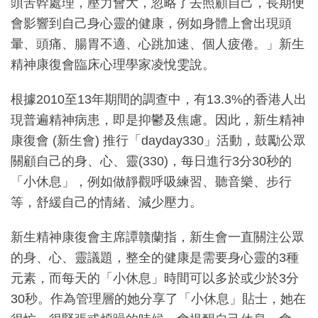
頭苦幹處理，壓力會大，忽略了去照顧自己，長期便
會影響到自己身心靈的健康，例如身體上會出現頭
暈、頭痛、腸胃不適、心跳加速、個人疲倦。」新生
精神康復會臨床心理學家凌悅雯說。
根據2010至13年期間的調查中，有13.3%的香港人出
現普遍精神病患，即是抑鬱及焦慮。因此，新生精神
康復會 (新生會) 推行「dayday330」活動，鼓勵公眾
關顧自己的身、心、靈(330)，每日進行3分30秒的
「小休息」，例如做靜觀呼吸練習、聽音樂、步行
等，舒緩自己的情緒、減少壓力。
新生精神康復會主席譚贛蘭指，新生會一直關注公眾
的身、心、靈議題，整全的健康是需要身心靈的3種
元素，而每天的「小休息」時間可以多於或少於3分
30秒。作為管理層的她分享了「小休息」貼士，她在