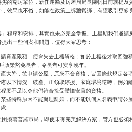
惡劣的劏房單位，新任運輸及房屋局局長陳帆日前就提及
介，效果也不俗，如能在政策上拆牆鬆綁，有望吸引更多
樓」程序和安排，其實也未必完全掌握。上星期我們邀請
者提出一些個案和問題，值得大家思考：
申請資產限額，便會失去上樓資格；如於上樓後才取回強
富戶政策豁免長者，令長者可安享晚年。
資產大降，欲申請公屋，原來不合資格，皆因條款規定各
考慮以下情況：破產、正領取綜援、家庭環境逆轉，例如
重程度不足以令他們符合接受體恤安置的資格。
於某些特殊原因不能辦理離婚，而不能以個人名義申請公
考慮。
天困擾著普羅巿民，即使未有完美解決方案，管方也必須