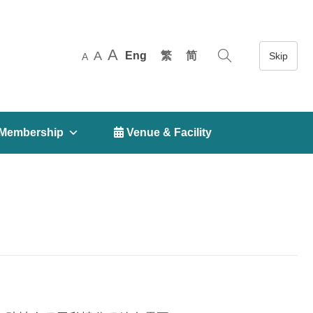
A
A
Eng
繁
简
A
Membership
 Venue & Facility