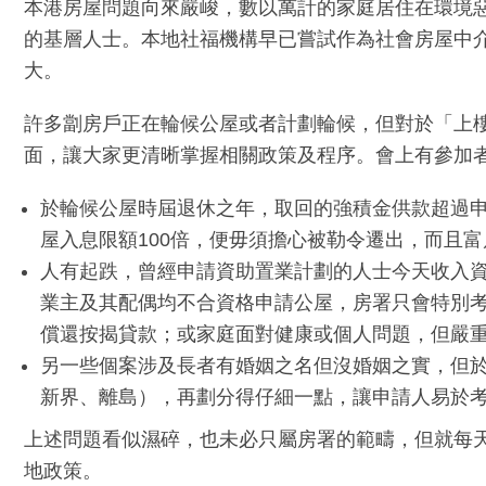
本港房屋問題向來嚴峻，數以萬計的家庭居住在環境
的基層人士。本地社福機構早已嘗試作為社會房屋中
大。
許多劏房戶正在輪候公屋或者計劃輪候，但對於「上
面，讓大家更清晰掌握相關政策及程序。會上有參加
於輪候公屋時屆退休之年，取回的強積金供款超過
屋入息限額100倍，便毋須擔心被勒令遷出，而且
人有起跌，曾經申請資助置業計劃的人士今天收入
業主及其配偶均不合資格申請公屋，房署只會特別
償還按揭貸款；或家庭面對健康或個人問題，但嚴
另一些個案涉及長者有婚姻之名但沒婚姻之實，但
新界、離島），再劃分得仔細一點，讓申請人易於
上述問題看似濕碎，也未必只屬房署的範疇，但就每
地政策。