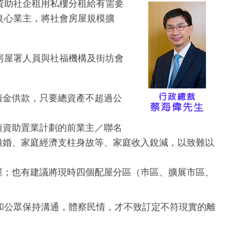
資助社企租用私樓分租給有需要
良心業主，將社會房屋規模擴
房屋署人員與社福機構及街坊會
積金供款，只要總資產不超過公
項資助置業計劃的前業主／聯名
離婚、家庭經濟支柱身故等、家庭收入銳減，以致難以
屋；也有建議將現時四個配屋分區（巿區、擴展市區、
和公眾保持溝通，體察民情，才不致訂定不符現實的離