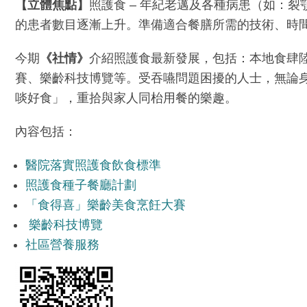
【立體焦點】
照護食 – 年紀老邁及各種病患（如：
的患者數目逐漸上升。準備適合餐膳所需的技術、時
今期
《社情》
介紹照護食最新發展，包括：本地食肆
賽、樂齡科技博覽等。受吞嚥問題困擾的人士，無論
啖好食」，重拾與家人同枱用餐的樂趣。
內容包括：
醫院落實照護食飲食標準
照護食種子餐廳計劃
「食得喜」樂齡美食烹飪大賽
樂齡科技博覽
社區營養服務