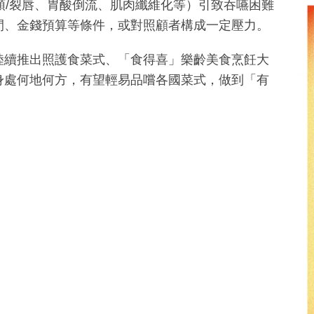
裂顎/裂唇、胃酸倒流、肌肉纖維化等）引致吞嚥困難
間、金錢預算等條件，或對照顧者構成一定壓力。
陸續推出照護食菜式、「食得喜」樂齡美食烹飪大
身處何地何方，有望輕易品嚐各國菜式，做到「有