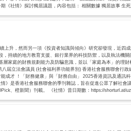
《社情》探討獨居議題，內容包括： 相關數據 獨居故事 生死素養
力持續上升，然而另一項《投資者知識與傾向》研究卻發現，近四
段，持續的地方教育支援、銀行業界的科技防禦，以及執法機關
基層家庭的財務規劃能力及防騙意識，並以「家庭為本」的理財
第八屆立法會議員 (社會福利界功能界別) 香港社會服務聯會行政
能成才 ！「財務健康」與「財務自由」 2025香港資訊及通訊
《社情》是香港社會服務聯會的季刊雜誌，旨在促進公眾了解社會
聞）刊載。 《社情》昔日期數：https://shorturl.at/uzCY