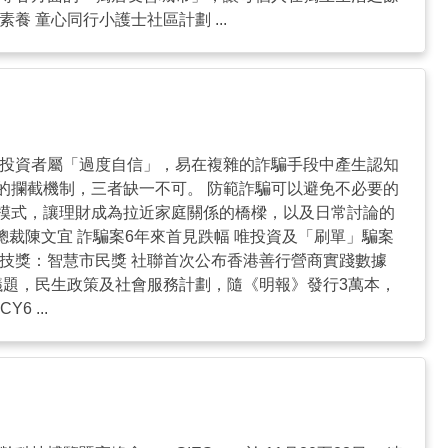
 童心同行小護士社區計劃 ...
成投資者屬「過度自信」，易在複雜的詐騙手段中產生認知
的攔截機制，三者缺一不可。 防範詐騙可以避免不必要的
模式，讓理財成為拉近家庭關係的橋樑，以及日常討論的
總裁陳文宜 詐騙案6年來首見跌幅 唯投資及「刷單」騙案
科技獎：智慧市民獎 社聯首次公布香港善行營商實踐數據
議題，民生政策及社會服務計劃，隨《明報》發行3萬本，
6 ...