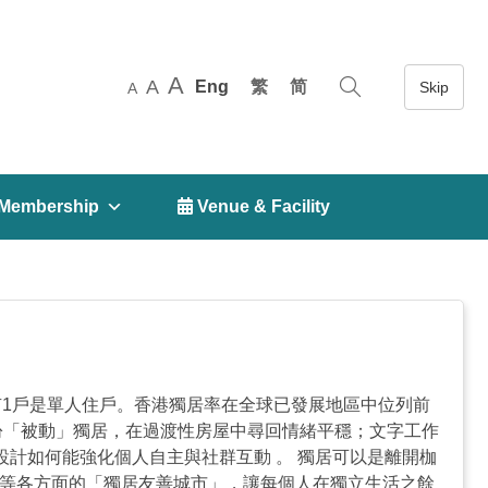
A
A
Eng
繁
简
A
Membership
 Venue & Facility
便有1戶是單人住戶。香港獨居率在全球已發展地區中位列前
紛「被動」獨居，在過渡性房屋中尋回情緒平穩；文字工作
設計如何能強化個人自主與社群互動 。 獨居可以是離開枷
護等各方面的「獨居友善城市」，讓每個人在獨立生活之餘