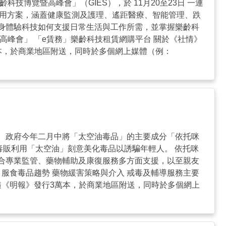
博覽暨高峰會」（GIES），於 11月20至23日 一連
及應用方案，涵蓋健康監測及護理、遙距醫療、智能管理、跌
身體驗科技如何支援日常生活與工作所需，並掌握樂齡科
高峰會」 「e賃務」樂齡科技租賃網購平台 關於《社情》
本，於商業地區附送，同時於多個網上媒體（例：
。政府今年二月中將「太空油毒品」的主要成分「依托咪
毒販利用「太空油」刻意美化毒品以誘騙年輕人。 依托咪
合專業監管、藥物輔助及康復服務多方面支援，以至親友
ha 服食毒品趨勢 藥物緩害策略與介入 戒毒及輔導服務主要
隨《明報》發行3萬本，於商業地區附送，同時於多個網上