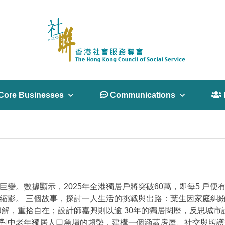
Core Businesses
 Communications
 
巨變。數據顯示，2025年全港獨居戶將突破60萬，即每5 戶
的縮影。 三個故事，探討一人生活的挑戰與出路：葉生因家庭糾
和解，重拾自在；設計師嘉興則以逾 30年的獨居閱歷，反思城市
面對中老年獨居人口急增的趨勢，建構一個涵蓋房屋、社交與照