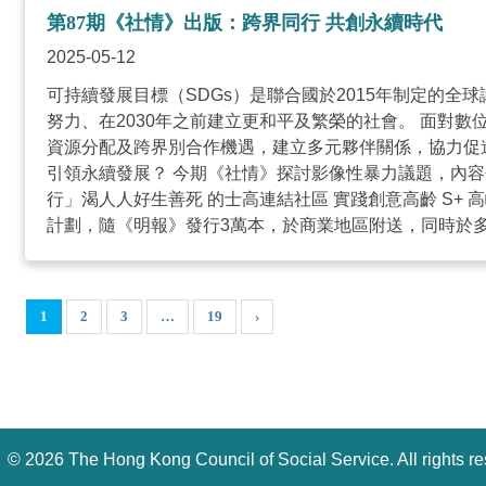
第87期《社情》出版：跨界同行 共創永續時代
2025-05-12
可持續發展目標（SDGs）是聯合國於2015年制定的全
努力、在2030年之前建立更和平及繁榮的社會。 面對
資源分配及跨界別合作機遇，建立多元夥伴關係，協力促
引領永續發展？ 今期《社情》探討影像性暴力議題，內容
行」渴人人好生善死 的士高連結社區 實踐創意高齡 S+
計劃，隨《明報》發行3萬本，於商業地區附送，同時於多個網上媒體（例
1
2
3
…
19
›
©
2026 The Hong Kong Council of Social Service. All rights r