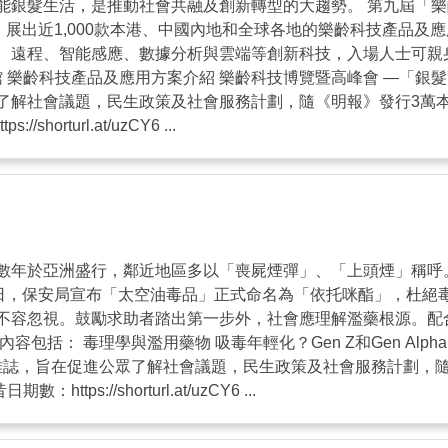
髮生活，是推動社會共融及創新轉型的大趨勢。 第九屆「樂齡科技
，展出近1,000款本港、中國內地和全球各地的樂齡科技產品
、遠程、智能感應、數據分析與雲端等創新科技，入場人士可親
 樂齡科技產品及應用方案介紹 樂齡科技博覽暨高峰會 —「銀髮
了解社會議題，民生政策及社會服務計劃，隨《明報》發行3萬
rturl.at/uzCY6 ...
數年於亞洲盛行，鄰近地區多以「喪屍煙彈」、「上頭煙」稱呼
1日，保安局宣布「太空油毒品」正式命名為「依托咪酯」，杜絕
不容忽視。鼓勵求助者踏出第一步外，社會應理解濫藥根源。配
包括： 毒理學與濫用藥物 吸毒年輕化？Gen Z和Gen Alp
刊雜誌，旨在促進公眾了解社會議題，民生政策及社會服務計劃，
s://shorturl.at/uzCY6 ...