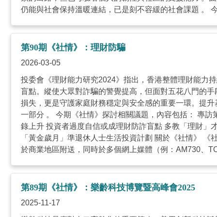
仍能與社會保持溫暖連結，已是刻不容緩的社會課題 。 今期
第90期《社情》：理財防騙
2026-03-05
投委會《理財能力研究2024》指出，香港整體理財能
盲點。縱使大眾對詐騙的警覺提高，但面對五花八門的手
損失，更是守護家庭財務穩定與安全感的重要一環。提升
一部分 。 今期《社情》探討相關議題，內容包括： 專訪
錄上升 投資者過度自信或成理財防詐盲點 多教「理財」才
「黃金歲月」準退休人士生活投資計劃 關於《社情》 
於商業地區附送，同時於多個網上媒體（例：AM730、TOPick、橙新
第89期《社情》：樂齡科技博覽暨高峰會2025
2025-11-17