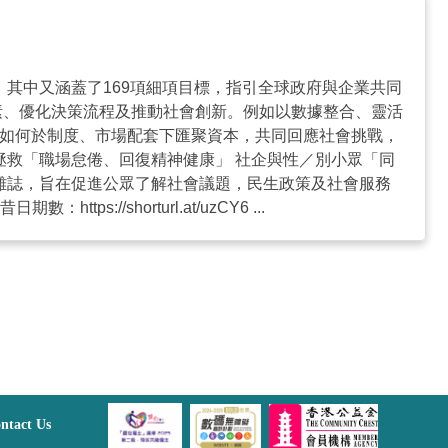
標，其中又涵蓋了169項細項目標，指引全球政府與企業共同
素、優化決策流程及推動社會創新。例如以數據整合、靈活
界如何於制度、市場配套下匯聚資本，共同回應社會挑戰，
織拯救「職場怠倦、回復精神健康」 社企與性／別小眾「同
季刊雜誌，旨在促進公眾了解社會議題，民生政策及社會服務
//shorturl.at/uzCY6 ...
ntact Us