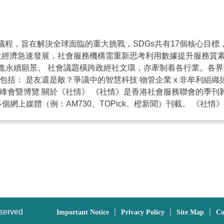
球議程，旨在解決全球面臨的重大挑戰，SDGs共有17個核心目
數位經濟急速發展，社會服務機構需重新思考利用數據提升服務質
進永續願景。 社會議題橫跨政經社文環，亦牽制着各行業。各
包括： 是友還是敵？爭議中的智慧科技 物管企業 x 非牟利組
 高峰會暨博覽 關於《社情》 《社情》是香港社會服務聯會的
：AM730、TOPick、橙新聞）刊載。 《社情》昔日期數：https:
eserved
｜
｜
｜
Important Notice
Privacy Policy
Site Map
Co