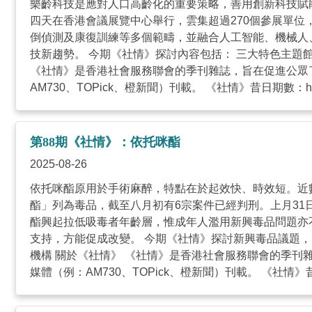
樂齡科技是應對人口高齡化的重要策略，善用創新科技賦能銀
四天在香港會議展覽中心舉行，雲集超過270個參展單位
倒偵測及康復訓練等多個範疇，並融合人工智能、機械人
技新趨勢。 今期《社情》探討內容包括： 三大特色主題館
《社情》是香港社會服務聯會的季刊雜誌，旨在促進公眾
AM730、TOPick、橙新聞）刊載。 《社情》昔日期數：https://sho
第88期《社情》：依托咪酯
2025-08-26
依托咪酯原用於手術麻醉，特點在於起效快、時效短。近
酯」列為毒品，截至八月初有6宗案件已經判刑。上月3
酯興起拉低吸毒者年齡層，惟成年人濫用新興毒品問題亦
支持，方能促成改變。 今期《社情》探討新興毒品議題，內容
機構 關於《社情》 《社情》是香港社會服務聯會的季
媒體（例：AM730、TOPick、橙新聞）刊載。 《社情》昔日期數：http