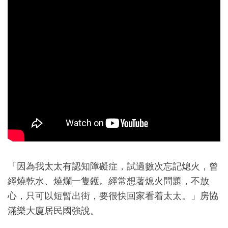
「因為我太太有認知障礙症，試過數次忘記熄火，曾
經燒乾水、燒爛一隻鑊。經常想著熄火問題，不放
心，只可以短暫出街，要很快回家看着太太。」房協
滿樂大廈居民國強說。