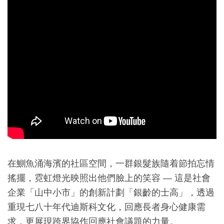
在鰂魚涌海濱的社區空間，一群銀髮族隨着節拍忘情
搖擺，霓虹燈光映照出他們臉上的笑容 — 這是社會
企業「山中小市」的創新計劃「銀齡的士高」，透過
重現七八十年代迪斯科文化，回應長者身心健康需
求，更展現跨界協作回應社會議題的力量。