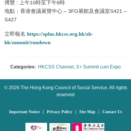
博覽 : 上午10時至下午6時
地點：香港會議展覽中心 – 3FG展館及會議室S421 –
S427
立即報名
https://splus.hkcss.org.hk/zh-
hk/summit/rundown
Categories:
HKCSS Channel
,
S+ Summit cum Expo
©
2026 The Hong Kong Council of Social Service. All rights
reserved
｜
｜
｜
Important Notice
Privacy Policy
Site Map
Contact Us