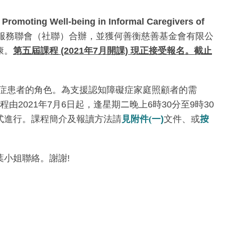
 Well-being in Informal Caregivers of
服務聯會（社聯）合辦，並獲何善衡慈善基金會有限公
康。
第五屆課程 (2021年7月開課) 現正接受報名。截止
礙症患者的角色。為支援認知障礙症家庭照顧者的需
由2021年7月6日起，逢星期
二
晚上6時30分至9時30
式進行。課程簡介及報讀方法請
見附件(
一
)
文件、或
按
與葉小姐聯絡。謝謝!