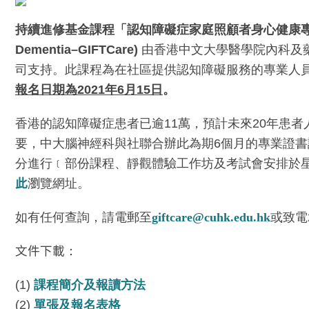
持續進修基金課程「認知障礙症家庭照顧者身心健康專業證書課程」(Profess
Dementia–GIFTCare)
由香港中文大學醫學院內科及
司支持。此課程為在社區提供認知障礙服務的專業人
報名日期為2021年6月15日
。
香港的認知障礙症患者已逾11萬，預計未來20年患
要，中大腦神經科與社聯合辦此為期6個月的專業證書
分進行﹝部份課程、靜觀體驗工作坊及考試會安排於
此
瀏覽網址。
如有任何查詢，請電郵至
giftcare@cuhk.edu.hk
或致電
文件下載
：
(1)
課程簡介及報讀方法
(2)
單張及報名表格