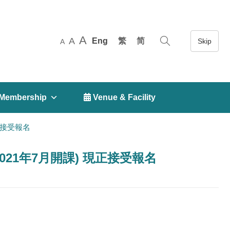
A
A
Eng
繁
简
A
Membership
 Venue & Facility
正接受報名
021年7月開課) 現正接受報名