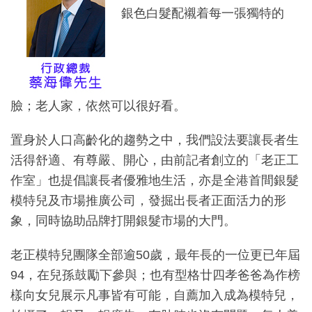
銀色白髮配襯着每一張獨特的
臉；老人家，依然可以很好看。
置身於人口高齡化的趨勢之中，我們設法要讓長者生
活得舒適、有尊嚴、開心，由前記者創立的「老正工
作室」也提倡讓長者優雅地生活，亦是全港首間銀髮
模特兒及市場推廣公司，發掘出長者正面活力的形
象，同時協助品牌打開銀髮市場的大門。
老正模特兒團隊全部逾50歲，最年長的一位更已年屆
94，在兒孫鼓勵下參與；也有型格廿四孝爸爸為作榜
樣向女兒展示凡事皆有可能，自薦加入成為模特兒，