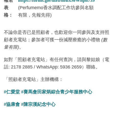
報名
https://forms.gle/diHrm4fxSeWnph739
表
(Perfumemo香水調配工作坊參與名額
格：
有限，先報先得)
不論你是否已是照顧者，也歡迎你一同參與及支持照
顧者充電站；參加者可獲一份減壓療癒的小禮物
(數
量有限)
。
如對「照顧者充電站」有任何查詢，請與黎姑娘（電
話: 2178 2885 / WhatsApp: 5936 2659）聯絡。
「照顧者充電站」主辦機構：
#仁愛堂
#賽馬會田家炳綜合青少年服務中心
#協康會
#陳宗漢紀念中心