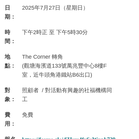
日
2025年7月27日（星期日）
期：
時
下午2時正 至 下午5時30分
間：
地
The Corner 轉角
點：
(觀塘海濱道133號萬兆豐中心8樓F
室，近牛頭角港鐵站B6出口)
對
照顧者 / 對活動有興趣的社福機構同
象：
工
費
免費
用：