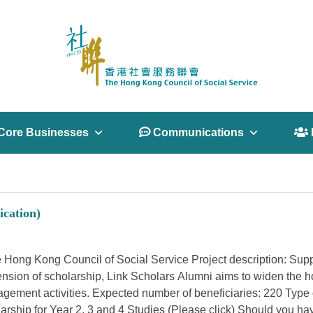
Core Businesses
 Communications
 
ication)
Hong Kong Council of Social Service Project description: Suppo
xtension of scholarship, Link Scholars Alumni aims to widen the 
gement activities. Expected number of beneficiaries: 220 Type o
olarship for Year 2, 3 and 4 Studies (Please click) Should you 