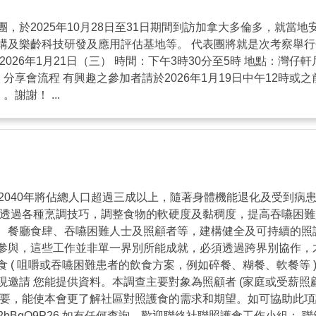
，於2025年10月28日至31日期間到訪加拿大多倫多，就當
構及樂齡科技研發及應用評估基地等。 代表團將就是次考察舉行
26年1月21日（三） 時間：下午3時30分至5時 地點：灣仔軒
 分享會流程 有興趣之參加者請於2026年1月19日中午12時
。謝謝！ ...
2040年將佔總人口超過三成以上，隨著身體機能退化及受到病
，透過各種烹調技巧，調整食物的軟硬度及黏稠度，提高吞嚥困難
、餐廳食肆、吞嚥困難人士及照顧者等，建構健全及可持續的照
參與，這些工作並非單一界別所能成就，必須透過跨界別協作，
 ( 咀嚼或吞嚥困難患者的飲食方案，例如碎餐、糊餐、軟餐等 
邀請 您能提供資料。本調查主要對象為照顧者 (家庭或受薪照
要，能使本會更了解社區對照護食的需求和期望。如可協助此項調查
jpNq2bBqQ9P26 如有任何查詢，歡迎聯絡社聯照護食工作小組： 聯絡電話