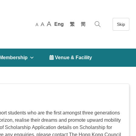
A
A
Eng
繁
简
A
Membership
 Venue & Facility
rt students who are the first amongst three generations
horizon, realise their dreams and promote upward mobility
f Scholarship Application details on Scholarship for
have any enquiries, please contact The Hong Kong Council