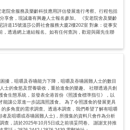
地安老院舍服務及樂齡科技應用評估發展進行考察。行程包括
分享會，現誠邀有興趣人士報名參加。 《安老院舍及樂齡
尼詩道15號溫莎公爵社會服務大廈2樓202室 對象：從事安
或之前，透過網上連結報名。如有任何查詢，歡迎與羅先生聯
患困擾，咀嚼及吞嚥能力下降，咀嚼及吞嚥困難人士的數目
人士的食慾及營養吸收，重拾進食的樂趣。 社聯透過共創
護食生態系統，並發表全港首份《照護食標準指引》，以
才能讓公眾進一步認識照護食。 為了令照護食的發展更具
) 的多角度的需求調查。透過本調查，我們希望了解有咀嚼
顧者及咀嚼或吞嚥困難人士)，所搜集的資料只會作為分析
，請於2025年10月5日或之前填妥問卷。 謝謝支持推
：2876 2442 / 2876 2439 電郵地址：