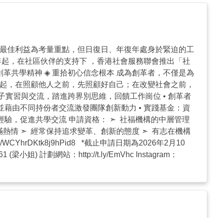
的最佳利益為考量重點，但日復日、年復年處身於緊迫的工
年起，在社區伙伴的支持下 ，香港社會服務聯會推出「社
創革共學精神 ◈ 重拾初心信念根本 成為創革者，不僅是為
一起，在照顧他人之前，先照顧好自己；在改變社會之前，
影子實習與交流，踏進跨界別思維，回饋工作崗位 ⁠• 創革者
藉由不同持份者交流激發團隊創新動力 ⁠• 實踐基金：資
經驗，促進共學交流 申請資格： ➣ 社福機構的中層管理
熱情 ➣ 經常保持追求變革、創新的態度 ➣ 有志在機構
hrDKtk8j9hPid8 *截止申請日期為2026年2月10
1 (梁小姐) 計劃網站：http://t.ly/EmVhc Instagram：