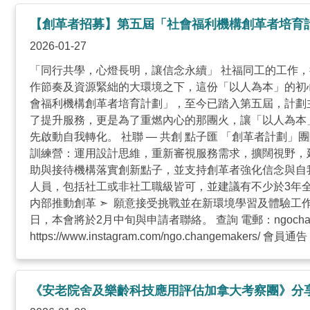
【創革者招募】第五屆「社會福利機構創革者培育
2026-01-27
「同行共學，心燈長明，讓信念永續」 社福同工的工作
作節奏及資源緊絀的大環境之下，這份「以人為本」的初心
會福利機構創革者培育計劃」，至今已踏入第五屆，計劃主要
了提升服務，更是為了重燃內心的那團火，讓「以人為本
先啟動自我轉化。 社聯 — 共創 點子匯 「創革者計劃」團
訓練營：運用設計思維，重新審視服務需求，擴闊視野，延伸
助與接待機構落實創新點子，並支持創革者強化信念與自我復
人員，包括社工或非社工職級皆可，並建議有不少於3年全職
内部推動創革 ➣ 願意接受挑戰並在新環境學習及體驗工作 ➣ 願意積
日，本會將於2月中旬與申請者聯絡。 查詢 電郵：
ngocha
https://www.instagram.com/ngo.changemakers/ 會員通告 .
《安老院舍及樂齡科技應用評估加拿大考察團》分享會 (