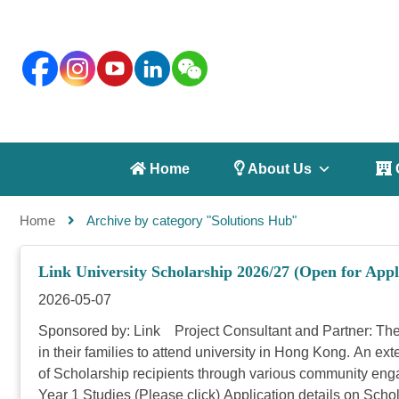
 Home
 About Us
 
Home
Archive by category "Solutions Hub"
Link University Scholarship 2026/27 (Open for Appl
2026-05-07
Sponsored by: Link Project Consultant and Partner: The 
in their families to attend university in Hong Kong. An e
of Scholarship recipients through various community enga
Year 1 Studies (Please click) Application details on Sch