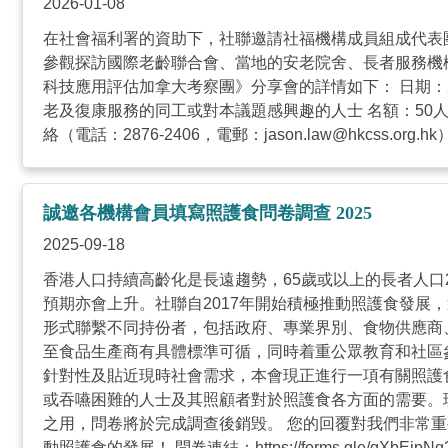
2026-01-08
在社會福利署的資助下，社聯邀請社福機構成員組成代表團
參觀探訪國際老齡聯合會、當地的安老院舍、長者服務機
科技應用評估加拿大考察團》分享會的詳情如下： 日期：20
老及復康服務的同工或對本議題感興趣的人士 名額：50人
絡（電話：2876-2406，電郵：
jason.law@hkcss.org.hk
）
誠邀各機構會員填寫照護食問卷調查 2025
2025-09-18
香港人口持續高齡化是長遠趨勢，65歲或以上的長者人口
預期亦會上升。社聯自2017年開始積極推動照護食發展
形式聯繫不同持份者，包括政府、專業界別、食物供應商
至食品生產商有具體標準可循，同時着重公眾教育和社區
針對性及貼近現時社會需求，本會現正進行一項有關照護食
或吞嚥困難的人士及其照顧者對於照護食各方面的需要。現
之用，問卷將於完成調查後銷毁。 您的回覆對我們非常重
動照護食的發展！ 問卷連結：https://forms.gle/qXbE