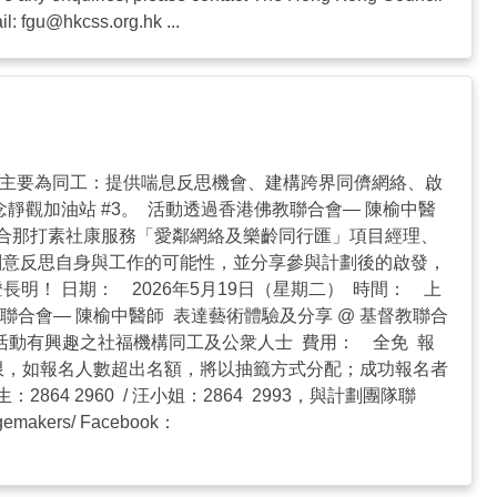
il:
fgu@hkcss.org.hk
...
劃主要為同工：提供喘息反思機會、建構跨界同儕網絡、啟
觀加油站 #3。 活動透過香港佛教聯合會— 陳榆中醫
合那打素社康服務「愛鄰網絡及樂齡同行匯」項目經理、
藝術體驗中透過創意反思自身與工作的可能性，並分享參與計劃後的啟發，
！ 日期： 2026年5月19日（星期二） 時間： 上
港佛教聯合會— 陳榆中醫師 表達藝術體驗及分享 @ 基督教聯合
 對活動有興趣之社福機構同工及公衆人士 費用： 全免 報
時正 （名額有限，如報名人數超出名額，將以抽籤方式分配；成功報名者
2864 2960 / 汪小姐：2864 2993，與計劃團隊聯
makers/ Facebook：