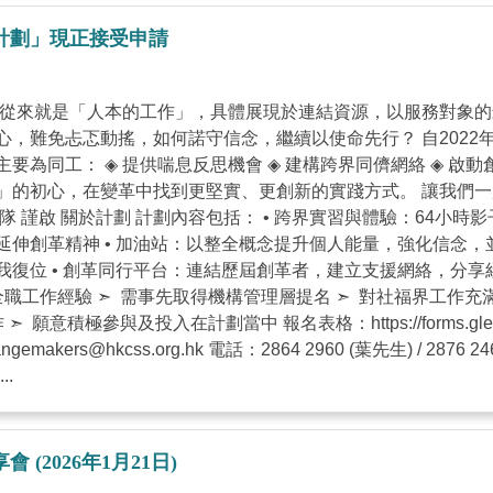
計劃」現正接受申請
，從來就是「人本的工作」，具體展現於連結資源，以服務對象
，難免忐忑動搖，如何諾守信念，繼續以使命先行？ 自2022
為同工： ◈ 提供喘息反思機會 ◈ 建構跨界同儕網絡 ◈ 啟動
」的初心，在變革中找到更堅實、更創新的實踐方式。 讓我們
隊 謹啟 關於計劃 計劃內容包括： • 跨界實習與體驗：64小時
創革精神 •⁠ 加油站：以整全概念提升個人能量，強化信念，並
位 ⁠• 創革同行平台：連結歷屆創革者，建立支援網絡，分享
工作經驗 ➣ 需事先取得機構管理層提名 ➣ 對社福界工作充滿
極參與及投入在計劃當中 報名表格：https://forms.gle/WCY
ngemakers@hkcss.org.hk
電話：2864 2960 (葉先生) / 2876 246
..
2026年1月21日)