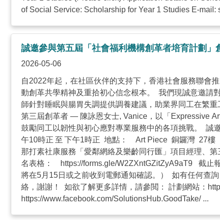
of Social Service: Scholarship for Year 1 Studies E-mail:
誠邀參與第五屆「社會福利機構創革者培育計劃」創
2026-05-06
自2022年起，在社區伙伴的支持下，香港社會服務聯
動創革共學精神及重拾初心信念根本。 我們現誠意邀請對
師針對睡眠與腸胃失調提供調養建議，助業界同工在繁重
第三屆創革者 — 陳詠恩女士, Vanice，以「Express
鼓勵同工以韌性與初心應對專業服務中的各項挑戰。 誠邀
午10時正 至 下午1時正 地點： Art Piece 銅鑼
那打素社康服務「愛鄰網絡及樂齡同行匯」項目經理、第三屆
名表格： https://forms.gle/W2ZXntGZi
將在5月15日或之前收到電郵通知確認。） 如有任何查
絡，謝謝！ 如欲了解更多詳情，請參閲： 計劃網站：http://t.ly/EmVhc
https://www.facebook.com/SolutionsHub.GoodTake/ ...