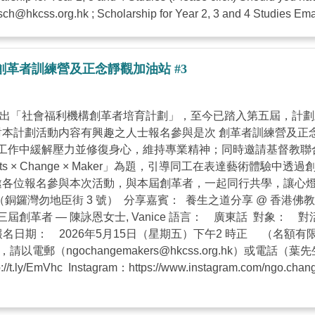
sch@hkcss.org.hk
; Scholarship for Year 2, 3 and 4 Studies Ema
革者訓練營及正念靜觀加油站 #3
會推出「社會福利機構創革者培育計劃」，至今已踏入第五屆，計
本計劃活動内容有興趣之人士報名參與是次 創革者訓練營及正念靜
工作中緩解壓力並修復身心，維持專業精神；同時邀請基督教聯
ive Arts × Change × Maker」為題，引導同工在表達
各位報名參與本次活動，與本屆創革者，一起同行共學，讓心燈長明
灣 27樓（銅鑼灣勿地臣街 3 號） 分享嘉賓： 養生之道分享 @ 香
創革者 — 陳詠恩女士, Vanice 語言： 廣東話 對象：
tZyA9aT9 截止報名日期： 2026年5月15日（星期五）下午2 
詢，請以電郵（
ngochangemakers@hkcss.org.hk
）或電話（葉先生：
 Instagram：https://www.instagram.com/ngo.change