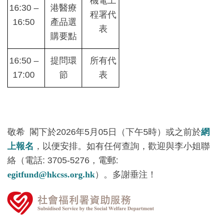
機電工
16:30 –
港醫療
程署代
16:50
產品選
表
購要點
16:50 –
提問環
所有代
17:00
節
表
敬希 閣下於2026年5月05日（下午5時）或之前於
網
上報名
，以便安排。如有任何查詢，歡迎與李小姐聯
絡（電話: 3705-5276，電郵:
egitfund@hkcss.org.hk
）。多謝垂注！