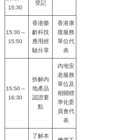
登記
15:30
香港樂
香港康
15:30 –
齡科技
復服務
15:50
應用經
單位代
驗分享
表
內地安
老服務
拆解內
單位及
15:50 –
地產品
相關標
16:30
認證要
準化委
點
員會代
表
了解本