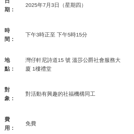
日
2025年7月3日（星期四）
期：
時
下午3時正至 下午5時15分
間：
地
灣仔軒尼詩道15 號 溫莎公爵社會服務大
點：
廈 1樓禮堂
對
對活動有興趣的社福機構同工
象：
費
免費
用：