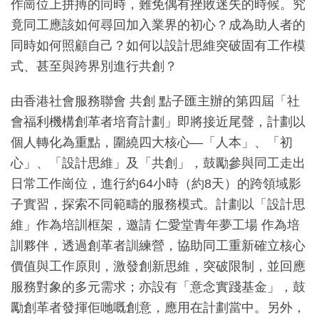
作崗位上拼搏的同時，難免偶有挫敗迷失的時候。究
竟同工應該如何尋回加入業界的初心？成為助人者的
同時如何照顧自己？如何以設計思維突破固有工作模
式、甚至與跨界別進行共創？
由香港社會服務聯會 共創 點子匯主辦的第四屆「社
會福利機構創革者培育計劃」即將接近尾聲，計劃以
個人轉化為重點，圍繞四大核心—「人本」、「初
心」、「設計思維」及「共創」，鼓勵參與同工走出
日常工作崗位，進行約64小時（約8天）的跨領域影
子實習，探索不同範疇的服務模式。計劃以「設計思
維」作為培訓框架，邀請 仁愛堂青年夢工場 作為培
訓夥伴，透過創革者訓練營，協助同工重新確立核心
價值與工作原則，激發創新思維，突破限制，並回應
服務對象的多元需求；亦設有「意念實踐基金」，鼓
勵創革者發揮佢哋嘅創意，應用在計劃當中。另外，