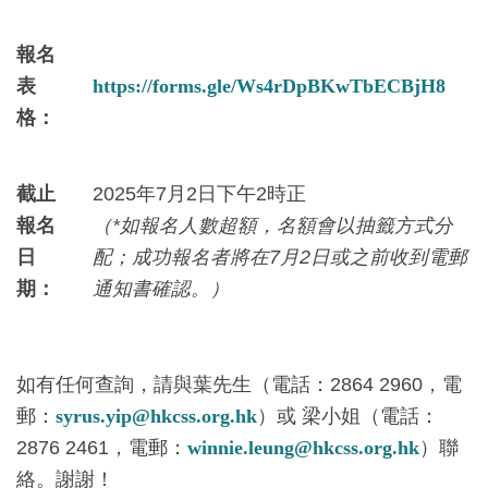
報名
表
https://forms.gle/Ws4rDpBKwTbECBjH8
格：
截止
2025年7月2日下午2時正
報名
（*
如報名人數超額，名額會以抽籤方式分
日
配
；成功報名者將在7月2日或之前收到電郵
期：
通知書確認。）
如有任何查詢，請與葉先生（電話：2864 2960，電
郵：
syrus.yip@hkcss.org.hk
）或 梁小姐（電話：
2876 2461，電郵：
winnie.leung@hkcss.org.hk
）聯
絡。謝謝！