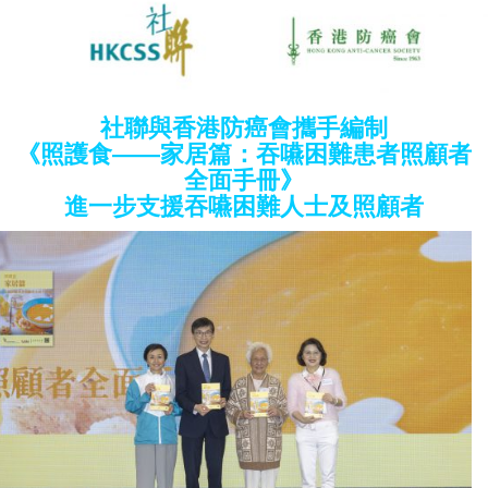
社聯與香港防癌會攜手編制
《照護食——家居篇：吞嚥困難患者照顧者
全面手冊》
進一步支援吞嚥困難人士及照顧者