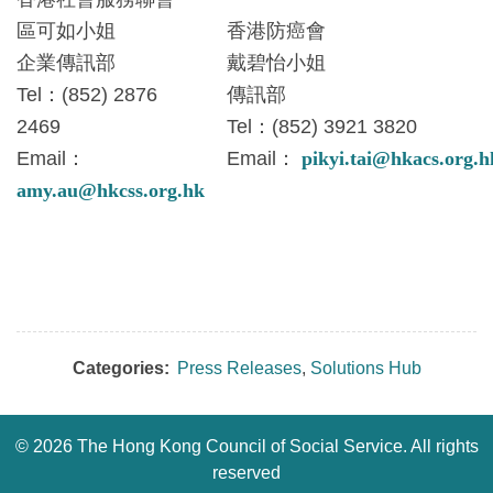
區可如小姐
香港防癌會
企業傳訊部
戴碧怡小姐
Tel：(852) 2876
傳訊部
2469
Tel：(852) 3921 3820
Email：
Email：
pikyi.tai@hkacs.org.h
amy.au@hkcss.org.hk
Categories:
Press Releases
,
Solutions Hub
©
2026 The Hong Kong Council of Social Service. All rights
reserved