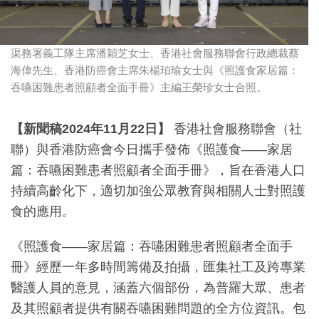
渠務署義工隊主席潘穎芝女士、香港社會服務聯會行政總裁蔡
海偉先生、香港防癌會主席朱楊珀瑜女士與《照護食家居篇：
吞嚥困難患者照顧者全面手冊》主編王榮珍女士合照。
【新聞稿
2024
年
11
月
22
日】
香港社會服務聯會（社
聯）與香港防癌會今日攜手發佈《照護食——家居
篇：吞嚥困難患者照顧者全面手冊》，旨在香港人口
持續高齡化下，適切加強公眾教育與相關人士對照護
食的應用。
《照護食——家居篇：吞嚥困難患者照顧者全面手
冊》經歷一年多時間籌備及拍攝，匯集社工及跨專業
醫護人員的意見，涵蓋六個部份，為普羅大眾、患者
及其照顧者提供有關吞嚥困難問題的全方位資訊。包