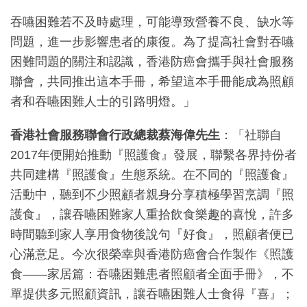
吞嚥困難若不及時處理，可能導致營養不良、缺水等
問題，進一步影響患者的康復。為了提高社會對吞嚥
困難問題的關注和認識，香港防癌會攜手與社會服務
聯會，共同推出這本手冊，希望這本手冊能成為照顧
者和吞嚥困難人士的引路明燈。」
香港社會服務聯會行政總裁蔡海偉先生
：「社聯自
2017年便開始推動『照護食』發展，聯繫各界持份者
共同建構『照護食』生態系統。在不同的『照護食』
活動中，聽到不少照顧者親身分享積極學習烹調『照
護食』，讓吞嚥困難家人重拾飲食樂趣的喜悅，許多
時間聽到家人享用食物後說句『好食』，照顧者便已
心滿意足。今次很榮幸與香港防癌會合作製作《照護
食——家居篇：吞嚥困難患者照顧者全面手冊》，不
單提供多元照顧資訊，讓吞嚥困難人士食得『喜』；