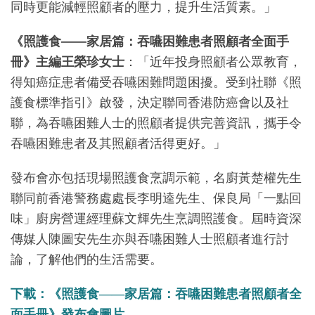
同時更能減輕照顧者的壓力，提升生活質素。」
《照護食——家居篇：吞嚥困難患者照顧者全面手
冊》主編王榮珍女士
：「近年投身照顧者公眾教育，
得知癌症患者備受吞嚥困難問題困擾。受到社聯《照
護食標準指引》啟發，決定聯同香港防癌會以及社
聯，為吞嚥困難人士的照顧者提供完善資訊，攜手令
吞嚥困難患者及其照顧者活得更好。」
發布會亦包括現場照護食烹調示範，名廚黃楚權先生
聯同前香港警務處處長李明逵先生、保良局「一點回
味」廚房營運經理蘇文輝先生烹調照護食。屆時資深
傳媒人陳圖安先生亦與吞嚥困難人士照顧者進行討
論，了解他們的生活需要。
下載：
《照護食——家居篇：吞嚥困難患者照顧者全
面手冊》發布會
圖片