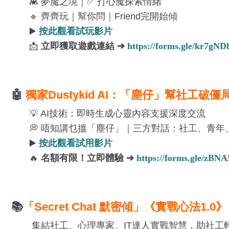
👾 夢魘之境｜✅ 打心魔探索情緒
🔹 齊齊玩｜幫你問｜Friend完開始傾
▶️
按此觀看試玩影片
📩
立即獲取遊戲連結
➔
https://forms.gle/kr7g
🤖
獨家
Dustykid AI
：「塵仔」幫社工破僵
💡 AI技術：即時生成心靈內容支援深度交流
💭 唔知講乜搵「塵仔」｜三方對話：社工、青年
▶️
按此觀看試用影片
🔥
名額有限！立即體驗 ➔
https://forms.gle/z
📚
「Secret Chat 默密傾」《實戰心法1.0》
集結社工、心理專家、IT達人實戰智慧，助社工