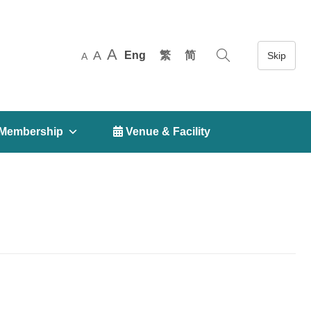
A
A
Eng
繁
简
A
Membership
 Venue & Facility