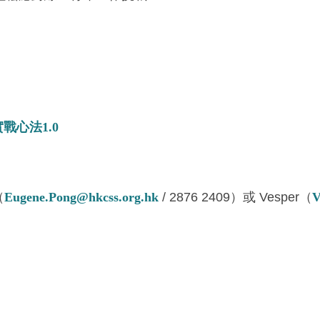
」實戰心法1.0
（
Eugene.Pong@hkcss.org.hk
/ 2876 2409）或 Vesper（
V