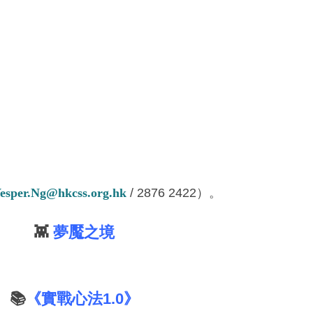
esper.Ng@hkcss.org.hk
/ 2876 2422
）。
👾
夢魘之境
📚
《實戰心法1.0》