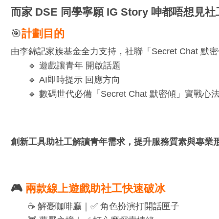
而家 DSE 同學寧願 IG Story 呻都唔
🎯
計劃目的
由李錦記家族基金全力支持，社聯「Secret Cha
🔹 遊戲讓青年 開啟話題
🔹 AI即時提示 回應方向
🔹 數碼世代必備「Secret Chat 默密傾」實戰心
創新工具助社工解讀青年需求，提升服務質素與專業
🎮
兩款線上遊戲助社工快速破冰
☕️ 解憂咖啡廳｜✅ 角色扮演打開話匣子