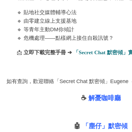
🔹 貼地社交媒體輔導心法
🔹 由零建立線上支援基地
🔹 等青年主動DM你傾計
🔹 危機處理——點樣網上接住自殺訊號？
📩
立即下載完整手冊 ➔
「Secret Chat 默密傾
如有查詢，歡迎聯絡「Secret Chat 默密傾」Eugene
☕️
解憂咖啡廳
🤖
「塵仔」默密傾