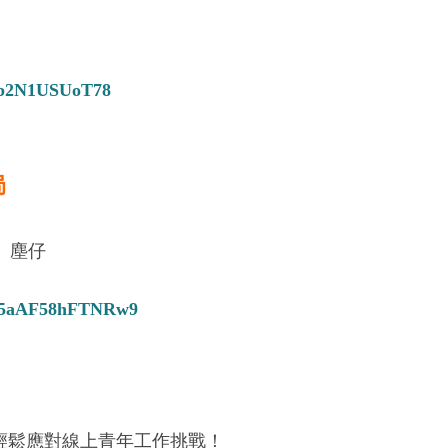
NDb2N1USUoT78
局
、塵仔
BNA5aAF58hFTNRw9
輕鬆應對線上青年工作挑戰！