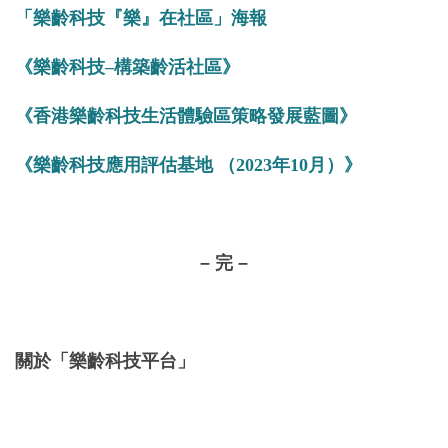
「樂齡科技『樂』在社區」
海報
《樂齡科技–構築齡活社區》
《
香港樂齡科技生活體驗區策略發展藍圖
》
《
樂齡科技應用評估基地
（
2023
年
10
月）
》
–
完
–
關於
「
樂齡科技平台
」