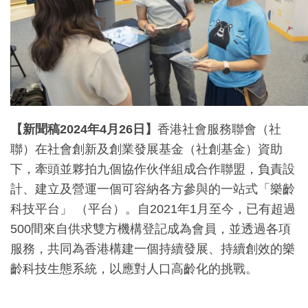
【新聞稿
2024
年
4
月
26
日】
香港社會服務聯會（社
聯）在社會創新及創業發展基金（社創基金）資助
下，牽頭並夥拍九個協作伙伴組成合作聯盟，負責設
計、建立及營運一個可容納各方參與的一站式「樂齡
科技平台」 （平台）。自2021年1月至今，已有超過
500間來自供求雙方機構登記成為會員，並透過各項
服務，共同為香港構建一個持續發展、持續創效的樂
齡科技生態系統，以應對人口高齡化的挑戰。