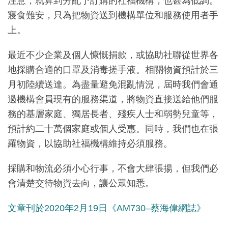
注意，就算到分配予訂購的社福機構，也甚為低調。
寢食難安，只為把物資送到機構單位和服務使用者手
上。
最近不少企業及個人慷慨捐款，或協助社聯從世界各
地採購合適的口罩及消毒搓手液。相關物資預計於三
月初陸續送達。為盡量避免混亂情況，屆時我們會通
過機構會員現有的服務渠道，將物資直接送給他們服
務的基層家庭、獨居長者、殘疾人士和弱勢兒童等，
預計約二十萬個家庭或個人受惠。同時，我們也在張
羅物資，以協助社福機構維持必須服務。
採購和物流必須小心行事，不會大肆張揚，但我們必
會清楚交待物資去向，讓公眾知悉。
文章刊於
2020
年
2
月19
日《
AM730
–蔡海偉網誌》