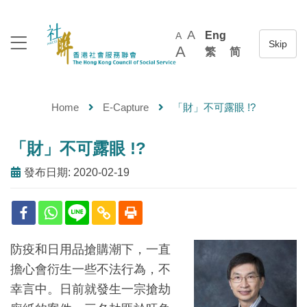
A
Eng
A
A
繁
简
Home
E-Capture
「財」不可露眼 !?
「財」不可露眼 !?
發布日期: 2020-02-19
防疫和日用品搶購潮下，一直
擔心會衍生一些不法行為，不
幸言中。日前就發生一宗搶劫