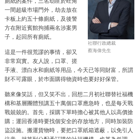
廁紙的案件，三名劫匪於旺角
一間超級巿場門外，劫去放在
卡板上約五十條廁紙，及後警
方在附近賓館拘捕兩名涉案男
子，起回所有廁紙。
社聯行政總裁
蔡海偉先生
這是一件很荒謬的事情，卻又
非常寫實。友人說，口罩、搓
手液、漂白水和廁紙等用品，今天已等同財富，所謂
財不可露眼，於巿面購得物資時也要好好保管。
聽來像笑話，但又笑不出，回想二月初社聯替社福機
構和基層團體預講五十萬個口罩應急時，也是每天戰
戰兢兢的。首先，採購下單時擔心被其他人以高價搶
購；運回香港時要找個安全的存放地方，同時加裝防
盜設施。搬運貨物時，要把口罩紙箱遮蔽，以免引人