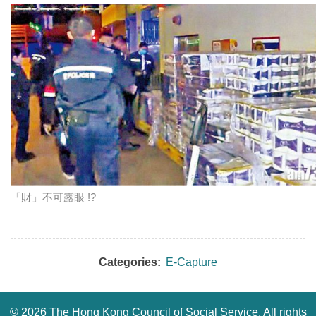
「財」不可露眼 !?
Categories:
E-Capture
©
2026 The Hong Kong Council of Social Service. All rights