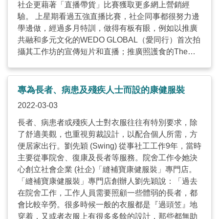
應聯合國「2030永續發展目標」（Sustainable
社企更藉著「直播帶貨」比賽獲取更多網上營銷經
Development Goals，簡稱SDGs）中的目標8：「促
驗。 上星期看過五強直播比賽，社企同事都很努力邊
進持久、包容性和可持續的經濟增長，充分的生產性
學邊做，經過多月特訓，做得有板有眼，例如以推廣
就業和人人獲得體面工作」，以及目標10：「減少國
共融和多元文化的WEDO GLOBAL（愛同行）首次拍
家內部和國家之間的不平等」。換言之，社企在達致
攝其工作坊的宣傳短片和直播；推廣照護食的The
自身社會目標的同時，亦在推動整個社會的可持續發
Project Futurus則開通網上購物平台，方便客戶搜
展。 期望未來能繼續與相關政策局、政府部門，以至
購；光咖啡在售賣優質咖啡的背後，為不同年齡人士
其他團體一起制定社企長遠發展藍圖，進一步提升公
提供培訓及就業機會；HotBubble著重本地生產，同
專為長者、病患及殘疾人士而設的康健服裝
眾對社企的認識和認受性，讓社企百花齊放，攜手共
時協助本地微創業者發展和提供更多就業機會予中年
2022-03-03
創更具影響力的方案，邁向社會永續發展。詳情可瀏
婦女；至於FairTaste 細味公平則促進公平貿易，幫助
覽《社企指南》網頁版：
發展中國家農民的生活。 透過這次「直播帶貨」希望
長者、病患者或殘疾人士對衣服往往有特別要求，除
https://socialenterprise.org.hk/。 文章刊於2023年10
拉近社企與公眾的距離，讓大家有多一個渠道認識及
了舒適美觀，也重視剪裁設計，以配合個人所需，方
月27日《Recruit – 蔡海偉專欄》 ...
支持社企。再者，近日政府發放第一期電子消費券，
便居家出行。劉先穎 (Swing) 從事社工工作9年，當時
希望大家善用消費券支持社企，亦可以考慮於4月19
主要從事院舍、復康及長者等服務。院舍工作令她決
日前購買《好 · 社企營銷策略挑戰 2021》最後五強的
心創立社會企業 (社企)「縫補寶康健服裝」專門店。
產品和服務，我們會根據其網上銷售平台的銷售額百
「縫補寶康健服裝」專門店創辦人劉先穎說：「過去
分比來分配比賽獎金，同時公眾亦可投票選出「我最
在院舍工作，工作人員需要照顧一些體弱的長者，都
喜愛社企產品服務大奬」。請瀏覽好好社企
會比較辛勞。很多時候一般的衣服都是『過頭笠』地
FACEBOOK專頁
穿着，又或者衣服上有很多多餘的設計，那些都無助