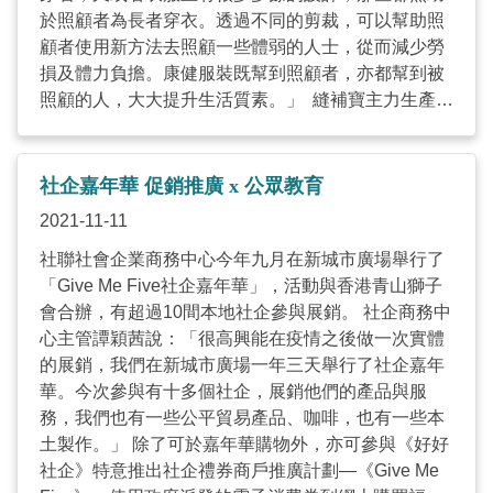
https://www.facebook.com/semart.fans 文章刊登於
於照顧者為長者穿衣。透過不同的剪裁，可以幫助照
2022年4月12日《AM730–蔡海偉網誌》 ...
顧者使用新方法去照顧一些體弱的人士，從而減少勞
損及體力負擔。康健服裝既幫到照顧者，亦都幫到被
照顧的人，大大提升生活質素。」 縫補寶主力生產三
類產品，分別是第一類是透過特別剪裁方便穿脫的衣
服；第二類是不易穿脫的衣服，以防止長者傷害到自
己以及紊亂行為；第三類是復康輔助用品。 第一類是
社企嘉年華 促銷推廣 x 公眾教育
「縫補寶」很想向公眾推廣的，就是一些易穿易脫的
2021-11-11
衣服，這些衣服可能會用一些特別的物料造成，例如
一些魔術貼、拉鍊、或者它們新引進並獲得台灣專利
社聯社會企業商務中心今年九月在新城市廣場舉行了
的天使貼。一些長者的雙手或者雙腳不是太靈活，動
「Give Me Five社企嘉年華」，活動與香港青山獅子
作未必做得那麼好，假如穿着一般人穿的衣服可能會
會合辦，有超過10間本地社企參與展銷。 社企商務中
有困難，透過一些從後打開或者從側邊打開的設計，
心主管譚穎茜說：「很高興能在疫情之後做一次實體
能令到照顧者更加容易幫他們穿着。 第二類是有一些
的展銷，我們在新城市廣場一年三天舉行了社企嘉年
約束成份的物品，例如放撕(尿)片褲、連身衣，這些
華。今次參與有十多個社企，展銷他們的產品與服
產品通常都是幫助照顧者去面對一些有紊亂情況，又
務，我們也有一些公平貿易產品、咖啡，也有一些本
或者一些皮膚上有需要照顧、容易有損傷的人士，就
土製作。」 除了可於嘉年華購物外，亦可參與《好好
可能需要用到這些有少許約束性的物品。 當客人來到
社企》特意推出社企禮券商戶推廣計劃—《Give Me