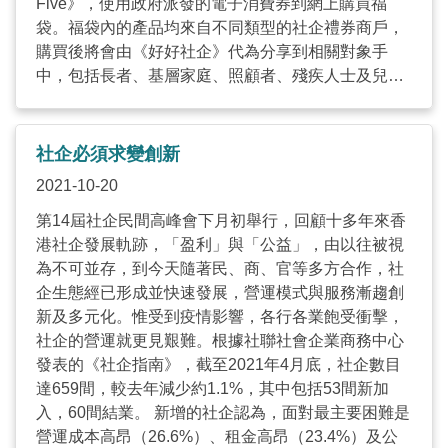
社企，Swing會以解決長者生活問題為本協助家屬。
Five》，使用政府派發的電子消費券到網上購買福
她不希望大家當「縫補寶」是一般的醫療用品公司，
袋。福袋內的產品均來自不同類型的社企禮券商戶，
它們利用康健服裝是可以幫到更多的人解決照顧問
購買後將會由《好好社企》代為分享到相關對象手
題。有些客人很清楚他們所照顧的長者的需要，或者
中，包括長者、基層家庭、照顧者、殘疾人士及兒
困難在哪裏，然後告訴「縫補寶」，員工便會透過不
童。顧客更可以額外選購社企禮券，親自到訪不同的
同的設計，以及專門訂做的服務，造出能幫助他們的
社企、本土小店、有機及公平貿易購物點使用。
產品。 Swing指出很多時候長者未必只是身體出現情
「《Give Me Five》顧名思義在五千元裏面取其百分
社企必須求變創新
況，當他們的行動受到限制，或者他們已經沒有辦法
之五，就是二百五十元，用於社企和有需要的人身
2021-10-20
好像以往般自如地做到他們自己想做的事情，心理上
上。《Give Me Five》活動有兩重社會意義，第一個
都會受到影響，所以有時候反而需要關顧到長者的心
意義在於， 二百五十元或者五百元的福袋，其產品也
第14屆社企民間高峰會下月初舉行，回顧十多年來香
理狀態，幫到當然好，幫不到的話社企員工也會運用
是由社會企業製造；第二就是福袋會分享予基層家
港社企發展軌跡，「盈利」與「公益」，由以往被視
知識或者連結，聯絡不同的院舍或社企，推介一些合
庭，或者大家所揀選的一些弱勢社群，我們希望大家
為不可並存，到今天隨著民、商、官等多方合作，社
適的服務給他們。 Swing 現時會到不同學校做講
使用消費券的時候也能有着社會意義。」譚穎茜說。
企生態經已形成並快速發展，營運模式與服務漸趨創
座，讓學生明白長者的需要。她說：「我們當然希望
疫情下，不少商戶的生意也受到影響，社企也不例
新及多元化。惟受到疫情影響，各行各業飽受衝擊，
有更多人可以使用康健服裝，因為我們一向提倡康健
外。但正因為疫情及電子消費券的推出，不少社企因
社企的營運就更見艱難。根據社聯社會企業商務中心
服裝能改善長者的生活質素，亦都能夠幫照顧者減省
此轉型為網店、提供網上服務或接受電子消費方式，
發表的《社企指南》，截至2021年4月底，社企數目
體力及心理負擔。希望透過不同層面的教育，去推動
社企「樂在棋中」就是其中一個例子。 樂在棋中社會
達659間，較去年減少約1.1%，其中包括53間新加
這一項居家安老的生活配套，能夠更加完善地幫到長
企業有限公司創辦人黃頌行說：「我本身是一個社
入，60間結業。 新增的社企認為，面對最主要困難是
者，或者一些有需要的人士。」 短片製作：fluid ...
工，當(成立)時察覺到很多家長和他們的小朋友把時
營運成本高昂（26.6%）、租金高昂（23.4%）及公