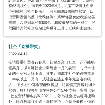
許多變化。 我們自2007年製作《社企指南》，當時只
有68間社企。而截至2023年4月，共有713個社企單
位列載於《社企指南》，分別由381個團體營辦；四
成營辦團體為獲《稅務條例》第88條豁免繳稅的慈善
團體，六成則為私營團體。 相較最早期的一成半，私
營團體經營社企所佔比率逐年上升，反映愈來愈多企
業家認同為股東賺取最大利潤並非唯一的營商目標，
能為社會帶來可持續發展的效益亦同樣重要。私營團
體經營的企業揉合科技、營商及創意思維去解決不同
社企「直播帶貨」
的社會需要，促成很多跨界別合作項目。 至於社企行
2022-04-12
業分布方面，首5個類別依次為「教育及培訓」、
「生活百貨」、「健康護理及醫療」、「飲食」與
疫情嚴重打擊各行各業，社會企業（社企）亦不能獨
「藝術及文化」。在新增的社企中，不少屬「企業服
善其身，據香港社會企業總會上月的調查，九成半社
務及商業支援」和「愛惜地球」業務，反映近年較多
企的生意額大幅下跌，其中近四成半社企的跌幅超過
新晉社企營運者選取開拓「企業對企業」（Business-
一半或以上，另有一成社企在過去半年完全沒有收
to-business，B2B）的商業市場，如職業轉介、在職
入。 不少社企都希望能夠轉型，將實體買賣轉到網上
培訓及營銷方案等服務，以及關注與環保相關的議
營銷，故社聯去年底在軟件公司SAP支持下舉辦《好
題。 再者，以社會目標而言，《社企指南》列載的社
· 社企營銷策略挑戰 2021》，除為社企提供經濟援助
企多以「就業融合」和「促進社會共融」為主，亦呼
外，同時教導社企網上營銷技巧，而晉身最後五強的