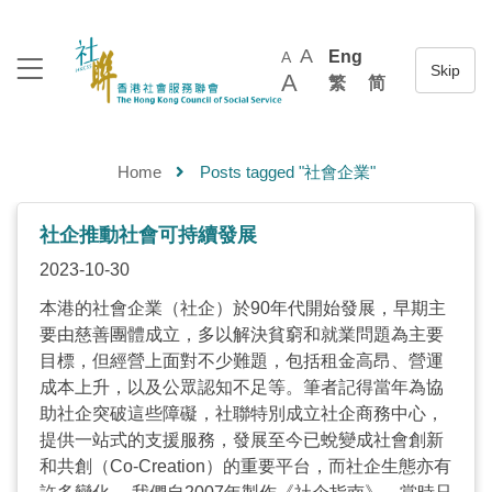
A
Eng
A
A
繁
简
Home
Posts tagged "社會企業"
社企推動社會可持續發展
2023-10-30
本港的社會企業（社企）於90年代開始發展，早期主
要由慈善團體成立，多以解決貧窮和就業問題為主要
目標，但經營上面對不少難題，包括租金高昂、營運
成本上升，以及公眾認知不足等。筆者記得當年為協
助社企突破這些障礙，社聯特別成立社企商務中心，
提供一站式的支援服務，發展至今已蛻變成社會創新
和共創（Co-Creation）的重要平台，而社企生態亦有