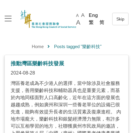
A
Eng
A
A
繁
简
Home
Posts tagged "樂齡科技"
推動灣區樂齡科技發展
2024-08-28
灣區養老成為不少港人的選擇，當中除涉及社會服務
支援，善用樂齡科技和輔助器具也是重要元素，而基
於內地同樣面對人口高齡化，近年在這方面的發展也
越趨成熟，例如廣州和深圳一些養老單位的設備已很
先進，能夠有效提升長者的生活質素及復康進程。 內
地巿場龐大，樂齡科技和銀髮經濟潛力無限，有許多
可以互相學習的地方，社聯獲廣州巿民政局的邀請，