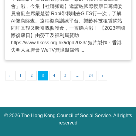
創建的知識庫 (網址：https://gtplatform.hk/) ，當中載
會」啦，今集【社聯頻道】邀請咗國際復康日籌備委
列超過1,000項樂齡科技產品/應用方案的資料，讓市
員會副主席嚴楚碧 Rabi帶我哋去GIES行一次，了解
民在選購樂齡科技產品時參考。 鼓勵用家參與：舉辦
AI健康篩查、遠程復康訓練平台、樂齡科技租賃網站
超過27個課程，培訓190位長者成為「樂齡科技創新
同埋又靚又吸引嘅照護食，一齊睇片啦！ 【2023年國
大使」，除了裝備他們應用不同樂齡科技產品及解決
際復康日】由勞工及福利局贊助
方案方面的知識，同時為樂齡科技供應方提供第一身
https://www.hkcss.org.hk/idpd2023/ 短片製作：香港
用家意見，加快產品研發，令產品順利與長者生活需
失明人互聯會 WeTV無障礙媒體 ...
要接軌。 「樂齡科技『樂』在社區」展覽 為了讓公眾
和地區持份者認識更多樂齡科技，平台不斷進行地區
推廣工作。「樂齡科技 『樂』在社區」將於2024年4
‹
月26至27日於深水埗V Walk商場地下中庭舉行，歡迎
1
2
3
4
5
…
24
›
公眾參與，有興趣者更可即場登記成為會員或 / 及
「樂齡科技創新大使」，以接收樂齡科技平台的最新
訊息及活動資料。展覽期間，參加者可親身試用與生
活及照顧息息相關的樂齡科技產品，例如：智能健康
監測設備、智能家居系統、體格健康評估及訓練系
©
2026 The Hong Kong Council of Social Service. All rights
統，和走失追踨系統等，有助於解決長者及照顧者生
reserved
活中面對的挑戰，提供更安全、舒適、具自主性的生
活方式。 我們誠邀關心樂齡科技發展人士參與是次地