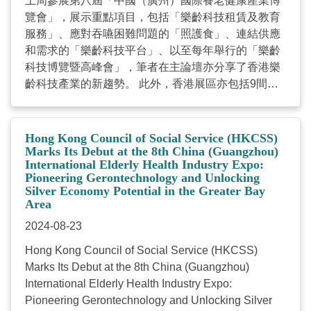
上周參展第八屆「中國（廣州）國際養老健康產業博
覽會」，展示重點項目，包括「樂齡科技租賃及教育
服務」、應對吞嚥困難問題的「照護食」、連結供應
和需求的「樂齡科技平台」、以至每年舉行的「樂齡
科技博覽暨高峰會」，筆者在主論壇亦分享了香港樂
齡科技產業的新趨勢。 此外，香港展區亦包括9間首
次參展的本港樂齡科技創科企業，產品涵蓋健康監測
系統、電腦視覺輔助康復、神經及康復輔助器具、創
新遊戲平台、腦機介面、虛擬實景運動系統，以及認
Hong Kong Council of Social Service (HKCSS)
知康復訓練系統等，共同展示香港在樂齡科技產品及
Marks Its Debut at the 8th China (Guangzhou)
International Elderly Health Industry Expo:
生態圈發展的成就。 今次除了參展，我們也在搜羅合
Pioneering Gerontechnology and Unlocking
適的產品引入香港，尤其內地不乏高性價比的產品，
Silver Economy Potential in the Greater Bay
也符合華人特點及生活習慣而設計，這些產品引進香
Area
港後，可以透過樂齡科技平台連結需求方，包括社會
2024-08-23
服務單位及長者親身使用後給予意見，以進一步優化
產品落地應用。 內地單位領導和企業都很感興趣，廣
Hong Kong Council of Social Service (HKCSS)
州多個傳媒單位也來採訪，廣州和香港的人口結構和
Marks Its Debut at the 8th China (Guangzhou)
文化相近，養老服務的規劃可互相借鏡。第八屆「樂
International Elderly Health Industry Expo:
齡科技博覽暨高峰會」將於今年11月21日至24日舉
Pioneering Gerontechnology and Unlocking Silver