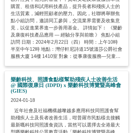
「香港樂齡科技生活體驗區發展策略藍圖」：為了讓
購置、租借和試用科技產品，提升長者和殘疾人士的
供應方在產品開發過程中可及時獲取真實用家意見，
生活質素，減輕照顧者的壓力。因此，社聯將舉辦焦
平台對香港設立生活體驗區的環境作出研究，與不同
點小組訪問，邀請同工參與，交流業界需要及收集意
持份者進行多場交流以收集意見，推動樂齡科技於社
見，以促進業界進一步善用基金。 詳情如下︰ 《樂齡
區的測試，並完成本港首份《香港樂齡科技生活體驗
及康復科技產品應用 — 經驗分享與前瞻 》 焦點小組
區發展策略藍圖》，提出香港樂齡科技生態系統需要
訪問 日期：2024年2月22日（四） 時間：上午10時
具備質量測試和驗證的能力，以實行樂齡科技產品測
半至中午12時 地點：灣仔軒尼詩道15號溫莎公爵社會
試，長遠讓產品設計更能滿足社區用家的需求。 與業
服務大廈 14樓 1410室 對象：從事康復服務—兒童、
界共同創建全港首套「樂齡科技器材應用評估框
特殊教育或精神健康相關的日間康復和社區支援服務
架」：平台與5間機構合作開展「樂齡科技應用評估
同工（包括中心主任、社工、職業治療師、物理治療
基地」，以院友、前線照顧人員、社工、護士及治療
師、護士等等） 名額：15人 （成功報名之參加者將
師等真實用家，創設10個主題的應用評估框架，為業
樂齡科技、照護食點樣幫助殘疾人士改善生活
於稍後時間接獲電郵確認登記） 敬希閣下於 2024年2
@ 國際復康日 (IDPD) x 樂齡科技博覽暨高峰會
界提供樂齡科技評估要素、流程和測試計劃的標準，
(GIES)
月20日（中午 12時）或之前於網上報名，以便安排。
加快相關產品及服務「落地」，惠及眾多居於院舍的
如有任何查詢，歡迎與麥小姐聯絡（電話 : 3705-
長者、殘疾人士及員工。 創建網上知識庫：隨著人口
2024-01-18
5354 電郵 :
egitfund@hkcss.org.hk
。 多謝垂注！
高齡化，銀髮市場發展潛力豐厚，長者不再單單是傳
近年社會及社福機構越嚟越多應用科技同照護食幫
附件：誠邀參與《樂齡及康復科技產品應用 — 經驗分
統社會服務使用者，長者及其照顧者亦以消費者的身
助殘疾人士及長者改善生活，咁普羅市民點樣去接觸
享與前瞻 》 焦點小組訪問通告 ...
份為樂齡科技產業作出貢獻，為自己及家人選購合適
最新嘅科技同照護食資訊，當然可以選擇去全港最大
的產品及服務，提升生活質素。公眾人士可瀏覽平台
型嘅樂齡科技公眾教育活動「樂齡科技博覽暨高峰