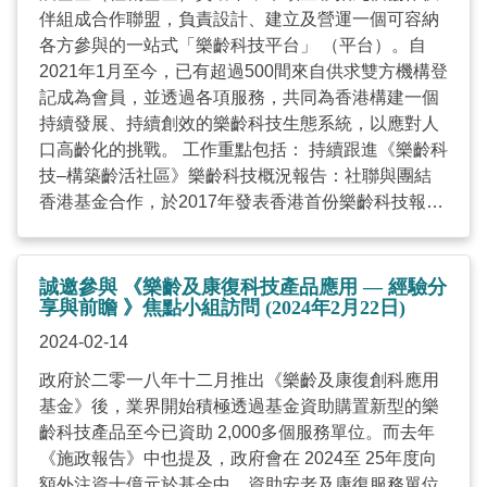
Chief Executive of the Hong Kong Council of Social
伴組成合作聯盟，負責設計、建立及營運一個可容納
Service, remarked, "Our participation in this
各方參與的一站式「樂齡科技平台」 （平台）。自
distinguished expo not only enhances our
2021年1月至今，已有超過500間來自供求雙方機構登
understanding of the elderly care and technologies
記成為會員，並透過各項服務，共同為香港構建一個
industry on the mainland but also solidifies the
持續發展、持續創效的樂齡科技生態系統，以應對人
foundation for future collaborations within ...
口高齡化的挑戰。 工作重點包括： 持續跟進《樂齡科
技–構築齡活社區》樂齡科技概況報告：社聯與團結
香港基金合作，於2017年發表香港首份樂齡科技報
告，列舉香港樂齡科技生態24個缺陷，顯示其不足之
處和發展機會。平台評估這24個缺陷的改進程度，探
討如何進一步發展香港樂齡科技生態，並發表新一份
誠邀參與 《樂齡及康復科技產品應用 — 經驗分
研究報告針對五個關鍵方面提出一系列的政策建議，
享與前瞻 》焦點小組訪問 (2024年2月22日)
涵蓋樂齡科技供應商、需求方、基礎設施、投資和人
2024-02-14
才發展範疇。 顧問服務：為供求雙方提供超過1,800
政府於二零一八年十二月推出《樂齡及康復創科應用
項顧問服務，就加快連結樂齡科技於社會服務提供適
基金》後，業界開始積極透過基金資助購置新型的樂
切建議。 能力提升：舉辦超過120項培訓交流活動，
齡科技產品至今已資助 2,000多個服務單位。而去年
為6,000多名參加者提升應用樂齡科技的能力，助業界
《施政報告》中也提及，政府會在 2024至 25年度向
人才發展，於各服務單位中持續創效。 推出全港首份
額外注資十億元於基金中，資助安老及康復服務單位