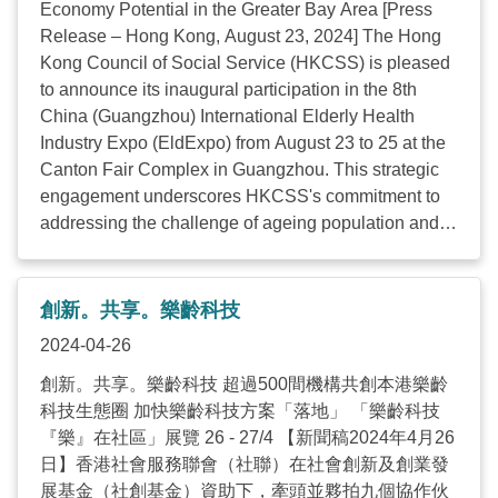
行，屆時灣區其他城巿的朋友會來港參觀，而社聯團
Economy Potential in the Greater Bay Area [Press
隊也會出席11月底於北京舉行的「中國國際福祉博覽
Release – Hong Kong, August 23, 2024] The Hong
會暨中國國際康復博覽會」，兩地未來會有更多合作
Kong Council of Social Service (HKCSS) is pleased
機會，共同推動銀髮經濟及樂齡科技發展。 文章刊於
to announce its inaugural participation in the 8th
2024年8月28日《AM730–蔡海偉網誌》 ...
China (Guangzhou) International Elderly Health
Industry Expo (EldExpo) from August 23 to 25 at the
Canton Fair Complex in Guangzhou. This strategic
engagement underscores HKCSS's commitment to
addressing the challenge of ageing population and
advancing elderly care solutions through innovation
and technology. Under the auspices of the Civil
Affairs Bureau of Guangzhou Municipality and
創新。共享。樂齡科技
various industry stakeholders, this event serves as a
2024-04-26
premier platform for dialogue and collaboration.
HKCSS's participation, featuring a dedicated "Hong
創新。共享。樂齡科技 超過500間機構共創本港樂齡
Kong Zone" highlights the collective efforts of local
科技生態圈 加快樂齡科技方案「落地」 「樂齡科技
innovation and technology enterprises and
『樂』在社區」展覽 26 - 27/4 【新聞稿2024年4月26
showcases the robust growth of Hong Kong's
日】香港社會服務聯會（社聯）在社會創新及創業發
gerontechnology ecosystem. Mr. Chua Hoi Wai, the
展基金（社創基金）資助下，牽頭並夥拍九個協作伙