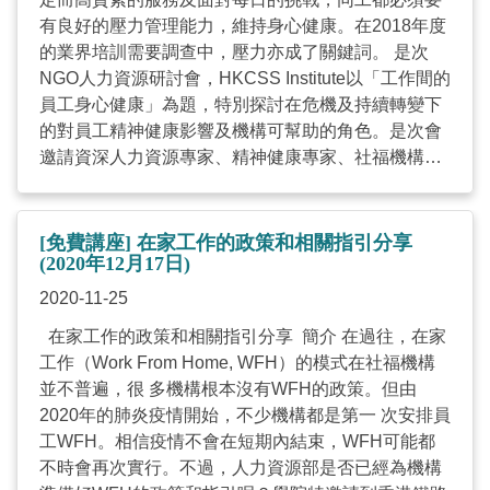
Only) Apply via E-mail / Fax Online Application
有良好的壓力管理能力，維持身心健康。在2018年度
*In response to the novel coronavirus, in order to
的業界培訓需要調查中，壓力亦成了關鍵詞。 是次
avoid delays in ...
NGO人力資源研討會，HKCSS Institute以「工作間的
員工身心健康」為題，特別探討在危機及持續轉變下
的對員工精神健康影響及機構可幫助的角色。是次會
邀請資深人力資源專家、精神健康專家、社福機構代
表、前線精神健康社工、心理健康服務機構代表及壓
力管理導師與大家先由工作間精神健康的重要性開始
探討，再以機構的案例帶出在平時及有突發狀況時人
[免費講座] 在家工作的政策和相關指引分享
力資源及管理者可扮演的角色。 程序及嘉賓講員 歡迎
(2020年12月17日)
辭 蔡海偉先生 香港社會服務聯會行政總裁 不容忽
2020-11-25
視 工作間的精神健康 黎鑑棠先生 資深人力資源顧問
在家工作的政策和相關指引分享 簡介 在過往，在家
關顧別人 首先要關顧自己 張依勵博士 香港紅十字會
工作（Work From Home, WFH）的模式在社福機構
臨床心理學家 渡疫有道 前線員工的防「逆」情 李笑
並不普遍，很 多機構根本沒有WFH的政策。但由
芬女士 救世軍社會服務總監 對前線社工 給予多份同
2020年的肺炎疫情開始，不少機構都是第一 次安排員
理的理解 丁惟彬先生 精神健康社工/大學導師 突發狀
工WFH。相信疫情不會在短期內結束，WFH可能都
況 情緒輔導要及時 吳慧琪女士 盈力僱員服務顧問高
不時會再次實行。不過，人力資源部是否已經為機構
級經理 詳情 活動編號: 20B-HRForum 日期: 2021年1