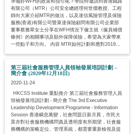
準備好WFH的政策和指引呢？學院特邀請到香港鐵路
月5日(星期二) 時間: 1400─1700 (3小時) (登記入座時
有限公司（MTR）公司安全總經理何世傑教授、工程
間為1345) 地點: 香港灣仔軒尼詩道15號溫莎公爵社
師向大家介紹MTR的做法，以及達信風險管理及保險
會服務大廈禮堂或透過Zoom網上直播 語言: 粵語 (以
服務(香港)有限公司暨萊達保險顧問有限公司企業部
英語輔助) 對象: 社會服務機構主管、部門主管、中心
董事蔡雅翠女士分享在WFH情況下僱主就《僱員補償
主任、經理、負責人力資源管理的職員 [費用全免]
條例》的相關事項及額外保障保險，希望為大家帶來
以傳真或電郵報名 網上報名 *因應疫情發展，為免
一些點子和方向。 內容 MTR如何計劃和應對2019冠
申請受到延誤，請儘量使用網上平台報名
狀病毒病大流行? WFH期間，什麼是僱主可能忽略的
(institute.hkcss.org.hk/login/)。如欲以郵寄方式報
職安健事項? MTR制訂WFH的政策及實際執行時的挑
名，請將已填妥的報名表格透過電郵
戰和個案分享 《僱員補償條例》在WFH情況下的理
(
institute@hkcss.org.hk
)傳送至HKCSS Institute。感
第三屆社會服務管理人員領袖發展培訓計劃 –
解、適用範圍和詳細說明 適用於社福界的額外保障保
簡介會 (2020年12月18日)
謝！ 截止報名：2020年12月22日 (星期二) 報名前請
險 *歡迎與來自其他機構的參加者交流，分享人力
細閱報名須知 報名以先到先得方式處理，只有完整的
2020-11-24
資源的最新動向及資訊！ 詳情 活動編號: HRC2020-
報名表格，方獲處理 確認信會於活動舉辦一星期前電
HKCSS Institute 重點推介 第三屆社會服務管理人員
03 日期: 2020年12月17日 (星期四) 時間: 1430-1730
郵予獲取錄的參加者。如未能收到通知，請與本院聯
領袖發展培訓計劃 - 簡介會 The 3rd Executive
(3小時) 地點: 香港灣仔軒尼詩道15號溫莎公爵社會服
絡 查詢 請致電2876 2434或電郵至
Leadership Development Programme - Information
務大廈 對象: NGO人力資源經理會會員 (如有餘額，
institute@hkcss.org.hk
嘉賓講員 黎鑑棠先生 資深人
Session 香港瞬息萬變，社會問題日新月異，市民大
亦歡迎其他NGO員工参加) *請按此查閱申請加入NGO
力資源顧問 張依勵博士 註冊臨床心理學家 (HKPS)
眾亦對社會服務機構問責及透明度有所期望，社會服
人力資源經理會的詳情，與更多人力資源同工交流及
/ 臨床心理學家暨心理支援服務主管 / 全球心理支援中
務機構的策略定位、管理系統，都需要重新檢視及提
會面！ 語言: 粵語 (以英語輔助) [費用全免] 截止報名:
心專業顧問 香港紅十字會/ 國際紅十字會 李笑芬女