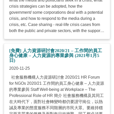
what the media and politicians seek in a crisis, what
crisis strategies can be adopted, how the
government/ some corporations deal with a potential
crisis, and how to respond to the media during a
crisis, etc. Case sharing - real-life crisis cases from
both the public and private sectors, with the support
of videos, to demonstrate and discuss how they
could have been better handled Rules of
Engagement in a Crisis Mock Crisis Exercise Course
[免費] 人力資源研討會2020/21 – 工作間的員工
Details Course Code: 20B-19 Date: 12 January
身心健康 – 人力資源的專業參與 (2021年1月5
日)
2021 (Tuesday) Time: 0930 – 1700 (6 hours)
Venue: Duke of Windsor Social Service Building, 15
2020-11-25
Hennessy Road, Wanchai, Hong Kong Target
社會服務機構人力資源研討會 2020/21 HR Forum
Participants: NGO Managerial & Supervisory Staff
for NGOs 2020/21 工作間的員工身心健康 – 人力資源
Class size: 30 Language: Cantonese (supplemented
的專業參與 Staff Well-being at Workplace – The
with English) Fees: $1,140, $1,060 (Fees for
Professional Role of HR 簡介 社會服務機構及其同工
HKCSS Agency Member Staff Only), Early Bird
在大時代下，面對社會轉變時都仍要謹守崗位，以熱
Fee: $920 (Payment received on/before 22
誠及專業的態度服務不同階層的市民大眾。要維持穩
December 2020 for HKCSS Agency Member Staff
定而高質素的服務及面對每日的挑戰，同工都必須要