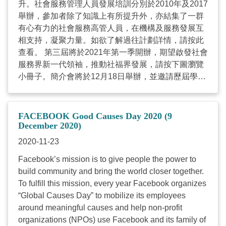
升。社會服務管理人員發展培訓分別於2010年及2017
2020年12月3日 (星期四) 以傳真或電郵報名 網上
士 救世軍 社會服務總監 丁惟彬先生 前線精神健康
舉辦，參加者除了知識上有所提升外，亦結集了一群
報名 **因應疫情發展，為免申請受到延誤，請儘量使
社工 吳慧琪女士 基督教家庭服務中心 盈力僱員服
有心有力的社會服務高管人員，在機構及服務發展互
用網上平台報名(institute.hkcss.org.hk/login/)。如欲
務顧問高級經理
相支持，凝聚力量。如欲了解過往計劃詳情，請按此
以郵寄方式報名，請將已填妥的報名表格透過電郵
【社會服務機構人力資源研討會
查看。 第三屆將於2021年第一季開辦，期望啟發社會
(
institute@hkcss.org.hk
) 傳送至HKCSS Institute。感
2018/19 - 人才發展 機構承傳 多面睇】 隨著業務不斷
服務界新一代領袖，推動社福界發展，請按下圖瀏覽
謝！ 分享嘉賓 何世傑教授、工程師 安全總經理 香港
發展，再加上退休潮的影響下，人才發展及機構傳承
小冊子。簡介會將於12月18日舉辦，並邀請歷屆學員
鐵路有限公司公司 蔡雅翠女士 企業部董事 達信風險
是很多機構所面對的挑戰。港鐵學院院長梁耀輝先生
分享，了解詳情請按此。 社會服務管理人員領袖發展
管理及保險服務(香港)有限公司暨 萊達保險顧問有限
(David)在硏討會上分享了一些心得和實施方法。 查
培訓計劃2021(第三屆) — 小冊子 簡介會詳情 編號:
公司 【《競爭條例》簡介與涉及人力資源之議
閱更多 ...
ELDP2021-IS 日期: 2020年12月18日 (星期五) 時間:
題】 競爭事務委員會(委員會)代表李曉亮大律師及余
FACEBOOK Good Causes Day 2020 (9
1600-1800 (2小時) 對象: NGO高級管理人員 地點: 香
December 2020)
愷賢女士分享《競爭條例》(條例)要旨，包括：立法
港灣仔軒尼詩道15號溫莎公爵社會服務大廈 [費用全
原意、主要原則、行為守則等。 查閱更多 ...
2020-11-23
免] 以傳真或電郵報名 網上報名 *因應疫情發展，
Facebook’s mission is to give people the power to
為免申請受到延誤，請儘量使用網上平台報名
build community and bring the world closer together.
(institute.hkcss.org.hk/login/)。如欲以郵寄方式報
To fulfill this mission, every year Facebook organizes
名，請將已填妥的報名表格透過電郵
“Global Causes Day” to mobilize its employees
(
institute@hkcss.org.hk
)傳送至HKCSS Institute。感
around meaningful causes and help non-profit
謝！ 備註 截止報名: 2020年12月4日(星期五) 確認通
organizations (NPOs) use Facebook and its family of
知將於活動一星期前以電郵通知參加者。若於活動前