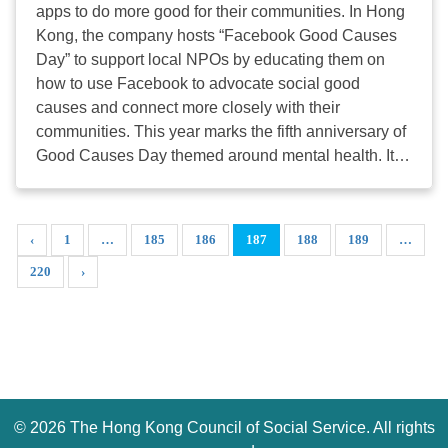
apps to do more good for their communities. In Hong
3天仍未收到通知，請與本院聯絡。 如欲查詢，請致
Kong, the company hosts “Facebook Good Causes
電2876 2434 / 2876 2454與HKCSS Institute聯絡 分
Day” to support local NPOs by educating them on
享嘉賓 – 第二屆學員 (以姓名字首排列): 陳靜宜女士
how to use Facebook to advocate social good
總監 香港老年學會 張達昌先生 副總幹事 聖雅各
causes and connect more closely with their
福群會 翟冬青女士 總幹事 香港基督教服務處
communities. This year marks the fifth anniversary of
...
Good Causes Day themed around mental health. It
also marks the successful completion of #Hearforyou
Campaign which was launched by Facebook six
months ago. Our NPO partners include Agent of
‹
1
…
185
186
187
188
189
…
Change, Caritas - Hong Kong, The Hong Kong
220
›
Federation of Youth Groups, St. James' Settlement,
The Samaritans Hong Kong and HKU Li Ka Shing
Faculty of Medicine Department of Psychiatry. The
campaign aims to support local NPOs that are
advocating society to address mental health issues.
Through a one-stop online resources hub to connect
people in need by providing easy access to health
©
2026 The Hong Kong Council of Social Service. All rights
and wellness resources, online assessment, and