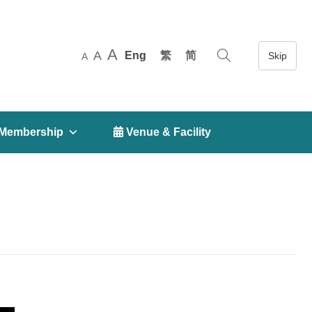
A
A
Eng
繁
简
A
Membership
 Venue & Facility