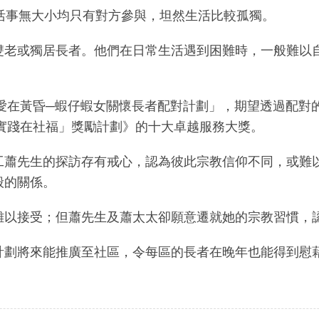
活事無大小均只有對方參與，坦然生活比較孤獨。
雙老或獨居長者。他們在日常生活遇到困難時，一般難以
「愛在黃昏─蝦仔蝦女關懷長者配對計劃」，期望透過配
越實踐在社福」獎勵計劃》的十大卓越服務大獎。
工蕭先生的探訪存有戒心，認為彼此宗教信仰不同，或難
般的關係。
難以接受；但蕭先生及蕭太太卻願意遷就她的宗教習慣，
計劃將來能推廣至社區，令每區的長者在晚年也能得到慰