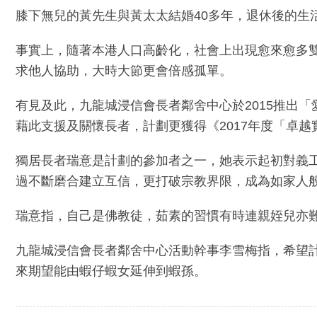
膝下無兒的黃先生與黃太太結婚40多年，退休後的生
事實上，隨著本港人口高齡化，社會上出現愈來愈多
求他人協助，大時大節更會倍感孤單。
有見及此，九龍城浸信會長者鄰舍中心於2015推出
藉此支援及關懷長者，計劃更獲得《2017年度「卓
獨居長者瑞意是計劃的參加者之一，她表示起初對義
過不斷磨合建立互信，更打破宗教界限，成為如家人
瑞意指，自己是佛教徒，茹素的習慣有時連親姪兒亦
九龍城浸信會長者鄰舍中心活動幹事李雪梅指，希望
來期望能由蝦仔蝦女延伸到蝦孫。