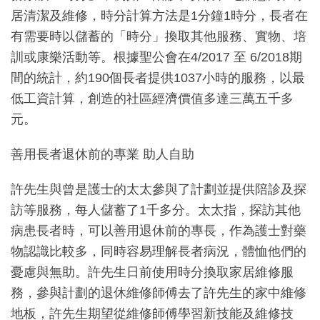
居清潔及維修，時分計算方法是1分鐘1時分，長者在
有需要時以儲蓄的「時分」換取其他服務、實物、培
訓或康樂活動等。根據聖公會在4/2017 至 6/2018期
間的統計，約190個長者提供1037小時的服務，以最
低工資計算，創造的社區經濟價值多達三萬五千多
元。
善用長者退休前的專業 助人自助
許先生與曾是護士的太太參與了計劃並提供陪診及探
訪等服務，每人儲蓄了1千多分。太太指，探訪其他
病患長者時，可以善用退休前的專長，作為護士對藥
物認識比較多，同時容易理解長者病況，體恤他們的
憂慮與無助。許先生日前使用時分換取家居維修服
務，參與計劃的退休維修師傅去了許先生的家中維修
地板，許先生期望從維修師傅學習新技能及維修技