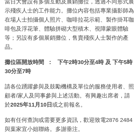
當日大會設有多個互動及展銷攤位，透過不同形式展
示殘疾人士的工作能力。攤位內容包括專業攝影師為
在場人士拍攝個人照片、咖啡拉花示範、製作掛耳咖
啡包及浮花筆、體驗拼砌大型積木、視障蒙眼體驗
等；另設有多個展銷攤位，售賣殘疾人士製作的產
品。
攤位區開放時間
：
下午
2
時
30
分至
4
時
及
下午
5
時
30
分至
7
時
請各位踴躍參與及鼓勵機構及單位的服務使用者、照
顧者/家人及同事參與上述活動。有興趣出席者，請
於
2025
年
11
月
10
日
或之前報名。
如有任何查詢或需要更多資訊，歡迎致電2876 2484
與葉家宜小姐聯絡。多謝垂注。