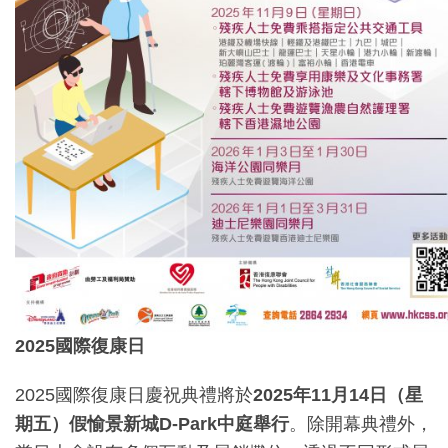
2025
國際復康日
2025國際復康日慶祝典禮將於
2025
年
11
月
14
日（星
期五）假愉景新城
D-Park
中庭舉行
。除開幕典禮外，