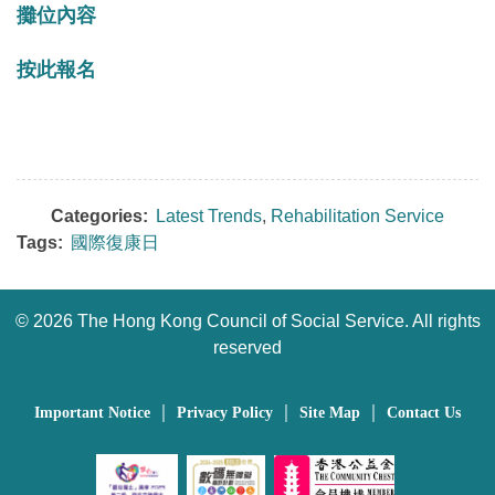
攤位內容
按此報名
Categories:
Latest Trends
,
Rehabilitation Service
Tags:
國際復康日
©
2026 The Hong Kong Council of Social Service. All rights
reserved
｜
｜
｜
Important Notice
Privacy Policy
Site Map
Contact Us