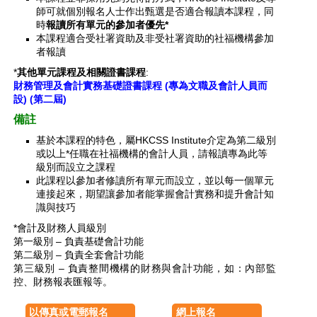
師可就個別報名人士作出甄選是否適合報讀本課程，同
時
報讀所有單元的參加者優先*
本課程適合受社署資助及非受社署資助的社福機構參加
者報讀
*
其他單元課程及
相關證書課程
:
財務管理及會計實務基礎證書課程 (專為文職及會計人員而
設) (第二屆)
備註
基於本課程的特色，屬HKCSS Institute介定為第二級別
或以上*任職在社福機構的會計人員，請報讀專為此等
級別而設立之課程
此課程以參加者修讀所有單元而設立，並以每一個單元
連接起來，期望讓參加者能掌握會計實務和提升會計知
識與技巧
*會計及財務人員級別
第一級別 – 負責基礎會計功能
第二級別 – 負責全套會計功能
第三級別 – 負責整間機構的財務與會計功能，如：內部監
控、財務報表匯報等。
以傳真或電郵報名
網上報名