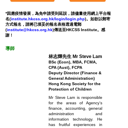
*因應疫情發展，為免申請受到延誤，請儘量使用網上平台報
名(
institute.hkcss.org.hk/login/login.php
)。如欲以郵寄
方式報名，請將已填妥的報名表格透過電郵
(
institute@hkcss.org.hk
)傳送至HKCSS Institute。感
謝！
導師
林志輝先生 Mr Steve Lam
BSc (Econ), MBA, FCMA,
CPA (Aust), FCPA
Deputy Director (Finance &
General Administration)
Hong Kong Society for the
Protection of Children
Mr Steve Lam is responsible
for the areas of Agency’s
finance, accounting, general
administration and
information technology. He
has fruitful experiences in