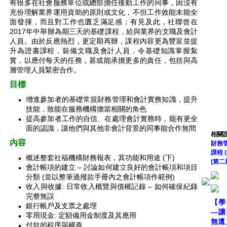
有很多在社會服務單位或總部擔任後勤工作的同事，因沒有
充份理解業界運用資助的原則或文化，不但工作效能未能全
面發揮，而且對工作也匱乏滿足感；有見及此，社聯曾在
2017年中舉辦為期三天的基礎課程，給與業界的文職及會計
人員。由於反應熱烈，更定期再辦，課程內容更為豐富並提
升為證書課程，裝備文職及會計人員，令基礎知識掌握紮
實，以應付每天的任務，甚或能承擔更多的責任，包括與高
層管理人員緊密合作。
目標
增進參加者的基礎常規財務管理和會計實務知識，提升
技能，致能在服務機構擔當相關的角色
提高參加者工作的自信、在處理會計實務時，能有更全
面的認識，讓他們與其他非會計背景的同事能合作無間
相關
內容
財務
課程 
概述整套社福機構財務報表，其功能和用途 (下)
(第二
會計帳項的建立 – 討論如何建立良好的會計帳項和項目
分類 (並以整筆過撥款手冊內之會計帳項作範例)
收入與收據: 日常收入概覽與債權記錄 – 如何確保紀錄
完整無誤
【
學
銀行帳戶及支票之處理
—讓
零用現金: 定額備用金制度及其應用
無遺
付款的程序與權責