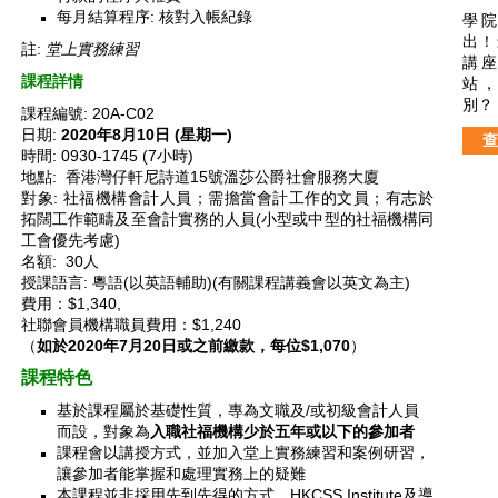
每月結算程序: 核對入帳紀錄
學
出！
註:
堂上實務練習
講
課程詳情
站
別？
課程編號: 20A-C02
日期:
2020年8月10日 (星期一)
查
時間: 0930-1745 (7小時)
地點: 香港灣仔軒尼詩道15號溫莎公爵社會服務大廈
對象: 社福機構會計人員；需擔當會計工作的文員；有志於
拓闊工作範疇及至會計實務的人員(小型或中型的社福機構同
工會優先考慮)
名額: 30人
授課語言: 粵語(以英語輔助)(有關課程講義會以英文為主)
費用：$1,340,
社聯會員機構職員費用：$1,240
（
如於2020年7月20日或之前繳款，每位$1,070
）
課程特色
基於課程屬於基礎性質，專為文職及/或初級會計人員
而設，對象為
入職社福機構少於五年或以下的參加者
課程會以講授方式，並加入堂上實務練習和案例研習，
讓參加者能掌握和處理實務上的疑難
本課程並非採用先到先得的方式，HKCSS Institute及導