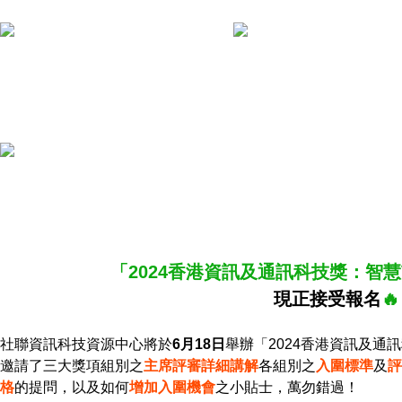
「2024香港資訊及通訊科技獎：智
現正接受報名
🔥️‍️‍
社聯資訊科技資源中心將於
6月18日
舉辦「2024香港資訊及通
邀請了三大獎項組別之
主席評審詳細講解
各組別之
入圍標準
及
評
格
的提問，以及如何
增加入圍機會
之小貼士，萬勿錯過！