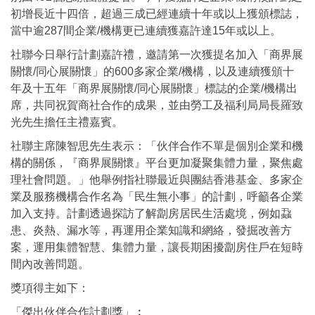
初增長近十四倍，超過三成已經連續十年或以上獲頒標誌，
當中逾287間企業/機構更已連續獲嘉許達15年或以上。
社聯今日舉行計劃嘉許禮，邀請第一次獲提名加入「商界展
關懷/同心展關懷」的600多家企業/機構，以及連續獲頒十
年及十五年「商界展關懷/同心展關懷」標誌的企業/機構出
席，共同祝賀商社合作的成果，並由勞工及福利局局長羅致
光先生擔任主禮嘉賓。
社聯主席陳智思先生表示：「伙伴合作不單是個別企業和機
構的關係，『商界展關懷』平台更加凝聚集體力量，聚焦處
理社會問題。」他舉例指社聯最近與團結香港基金、多家企
業及服務機構合作名為「民生無小事」的計劃，呼籲各企業
加入支持。計劃透過探訪了解劏房居民生活處境，例如蝨
患、炎熱、漏水等，再運用企業知識和網絡，發掘改善方
案，運用集體智慧、集體力量，讓長期困擾劏房住戶在短時
間內改善問題。
獎項得主如下：
「傑出伙伴合作計劃獎」︰