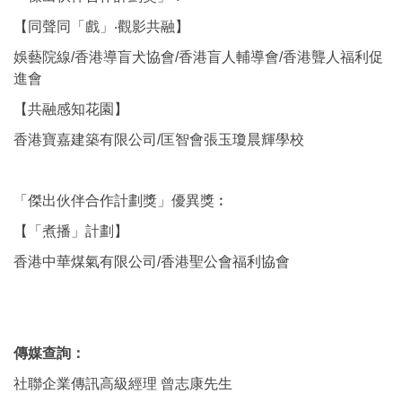
【同聲同「戲」‧觀影共融】
娛藝院線/香港導盲犬協會/香港盲人輔導會/香港聾人福利促
進會
【共融感知花園】
香港寶嘉建築有限公司/匡智會張玉瓊晨輝學校
「傑出伙伴合作計劃獎」優異獎︰
【「煮播」計劃】
香港中華煤氣有限公司/香港聖公會福利協會
傳媒查詢：
社聯企業傳訊高級經理 曾志康先生