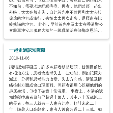
她。數個月前，他處理搬屋事宜，發覺自己的體能大
不如前，需要求診紓緩痛症。再者，他們曾經一起出
外時，太太突然走失，自此黃先生不敢再和太太去較
偏遠的地方或旅行，害怕太太再次走失，選擇留在比
較熟識的地方。 此外，早前黃先生及太太在香港聖公
會將軍澳安老服務大樓的一級職業治療師鄭嘉恩陪同
下，試用由荷蘭引入的CRDL 破冰搖籃（音樂治療
儀），它是一件可讓使用者之間透過搖籃表面，轉換
為聲音的互動儀器，治療師及服務使用者可以通過接
一起走過認知障礙
觸、敲擊及揉搓等，儀器便會產生不同的音樂，以創
2019-11-06
新的方法協助溝通困難或社交困難的人士聯繫及互
動。黃先生覺得這種訓練方法十份有趣，能與太太互
談到認知障礙症，許多照顧者皺起眉頭，皆因目前沒
動，而太太在活動過程中亦展出笑臉。 社福機構樂於
有根治方法，患者會逐漸失去一些功能，例如記憶力
嘗試「樂齡科技」 香港聖公會將軍澳安老服務大樓樂
減退、分析和思考能力改變、失去方向感，溝通及情
於嘗試不同的「樂齡科技」產品，發掘更多創新方法
緒控制方面或會出現困難。照顧者很用心照顧他們的
協助同工及服務使用者。 一級職業治療師岑天茵表
起居生活，但擔子確實非常沉重。 事實上，本港的認
示，將「科技」融入社會服務令傳統服務變得多元
知障礙症患者目前已超過十萬人，其中八十五歲以上
化，讓同工有更多訓練選擇。早前她試用由丹麥引入
的長者，每三人就有一人患有此症。預計未來二十
的inmuRELAX多感官互動式音撫枕，撫枕隨著使用
年，隨著人口高齡化，患者人數會超過二十三萬。如