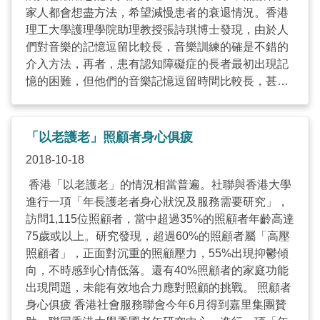
家人都會想盡方法，希望減慢患者的衰退情況。香港
理工大學護理學院助理教授張詩琪博士發現，由於人
們對音樂的記憶逗留比較長，音樂訓練的確是不錯的
介入方法，再者，患有認知障礙症的長者最初出現記
憶的困難，但他們的音樂記憶逗留時間比較長，甚至
乎中晚期的患者仍有音樂記憶，而音樂的記憶與情緒
的關係十分強。 因此，香港理工大學護理學院在何張
淑婉慈善基金支持下，開辦「知．音．緣」計劃，以
「以老護老」照顧者身心俱疲
音樂作為溝通的渠道，與認知障礙症的長者進行治療
2018-10-18
性干預。計劃訓練了50位社福機構的同工及125位的
義工，讓他們學會帶領音樂為本的活動及提供家庭上
香港「以老護老」的情況相當普遍。社聯與香港大學
門支援服務，現時約有100個家庭接受服務，患者參
進行一項「年長護老者身心狀況及服務需要研究」，
加完活動之後，有效減低他們的焦慮情況。 計劃與不
訪問1,115位照顧者，當中超過35%的照顧者年齡高達
同的社福機構合作，提供電子教科書及教材，訓練同
75歲或以上。研究發現，超過60%的照顧者屬「高壓
工應用音樂訓練於服務當中，其中一間合作的聖雅各
照顧者」，正面對沉重的照顧壓力，55%出現抑鬱傾
福群會健智支援中心經理蔡俊燊指，音樂不需要任何
向，不時感到心情低落。還有40%照顧者的家庭功能
語言束縛，透過運用音樂或樂器的時候，加強了家
出現問題，未能有效地合力應對照顧的挑戰。 照顧者
屬、同事及長者三方面的溝通，再者同工及義工可以
身心俱疲 香港社會服務聯會今年6月得到嘉里集團贊