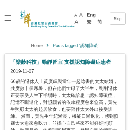
A
Eng
A
A
繁
简
Home
Posts tagged "認知障礙"
「樂齡科技」動靜皆宜 支援認知障礙症患者
2019-11-07
66歲的退休人士黃廣輝與當年一起唸書的太太結婚，
共度數十個寒暑，但在他們忙碌了大半生，剛剛退休
正要享受人生下半場時，太太確診患上認知障礙症，
記憶不斷退化，對照顧者的依賴程度愈來愈高，黃先
生照顧太太的起居飲食，也要陪伴太太外出接受訓
練。 然而，黃先生年紀漸長，機能日漸退化，感到照
顧太太愈來愈吃力，並擔心自己將來不能好好照顧