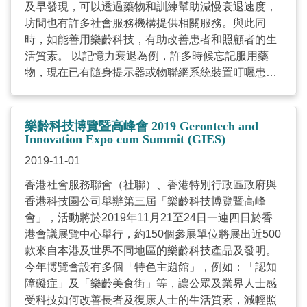
者的動作發出柔和的音樂及震動。兩位患有中至後期
及早發現，可以透過藥物和訓練幫助減慢衰退速度，
認知障礙症的長者在情緒逐漸高漲前使用撫枕，提供
坊間也有許多社會服務機構提供相關服務。與此同
「被動式」的觸感刺激以平伏患者的情緒，能讓患者
時，如能善用樂齡科技，有助改善患者和照顧者的生
面容放鬆了不少，大叫的情況亦減少，而撫枕發出的
活質素。 以記憶力衰退為例，許多時候忘記服用藥
柔和音樂可於晚間使用，不會影響房間內的其他院
物，現在已有隨身提示器或物聯網系統裝置叮囑患者
友。 該會早年亦於部分院舍進行先導計劃，於日本引
定時服藥。GPS全球定位系统、人面識別系統，以及
入陪伴機器人UNAZUKI KABOCHAN「南瓜仔」，搔
防跌和離床警報裝置，均有助處理遊走問題。 再者，
搔它的腳板會笑，跟它說話會點點頭回應，也會跟老
部份或晚期認知障礙症患者難以用語言表達，一些協
樂齡科技博覽暨高峰會 2019 Gerontech and
人家一起睡着。效果理想，現時已引入不少「南瓜
助溝通互動的科技尤其重要。最近我們試用由荷蘭引
Innovation Expo cum Summit (GIES)
仔」於各院舍使用。岑天茵指出，坊間現在很多不同
入的音樂治療儀，透過接觸、敲擊及揉搓表面，轉換
2019-11-01
的產品，對院友有不同的效果，讓治療師在復康訓練
為不同聲音，協助和有溝通困難的人士互動。另一款
香港社會服務聯會（社聯）、香港特別行政區政府與
上多了選擇，不過不要「為用而用」，希望要找出不
產品則由丹麥引入，會隨著使用者的動作發出柔和的
香港科技園公司舉辦第三屆「樂齡科技博覽暨高峰
同院友合適的產品，適合他們能力們，真正在復康上
音樂及震動，有助安撫情緒。這些產品將在本月21日
會」，活動將於2019年11月21至24日一連四日於香
用產品後有好轉。 本港社福機構除了引入延緩或訓練
至24日舉行的「樂齡科技博覽暨高峰會」展出。 同
港會議展覽中心舉行，約150個參展單位將展出近500
認知障礙症患者的「樂齡科技」產品之外，同時亦會
時，博覽亦設有認知障礙症主題館，因應患者及照顧
款來自本港及世界不同地區的樂齡科技產品及發明。
關顧患者及照顧者的生活質素，嘗試或引入更多不同
者在日常生活中經常面對的狀況，在場景中配置各款
今年博覽會設有多個「特色主題館」，例如：「認知
的產品，希望多元化地照顧到患者的社交及情感需
科技產品，讓公眾親身體驗，期望這些科技不論於院
障礙症」及「樂齡美食街」等，讓公眾及業界人士感
要。 今屆「樂齡科技博覽暨高峰會」在11月21至24
舍和家居，均能為照顧者提供更多更有效的支援。 文
受科技如何改善長者及復康人士的生活質素，減輕照
日於灣仔香港會議展覽中心展覽廳 1A-1C會展舉行，
章刊於2019年11月6日《AM730–蔡海偉網誌》 ...