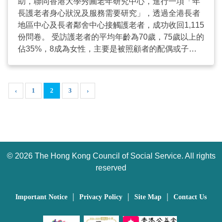
參考電子教科書，豐富訓練內容。 參與計劃的林女士
助，聯同香港大學秀圃老年研究中心，進行一項「年
表示，奶奶見到老爺開心，整個過程情緒穩定了。老
長護老者身心狀況及服務需要研究」，透過全港長者
爺早上做了很多訓練及感到疲累，晚上自然睡得好，
地區中心及長者鄰舍中心接觸護老者，成功收回1,115
就不會引發其他問題，大家便有足夠休息，便相安無
份問卷。 受訪護老者的平均年齡為70歲，75歲以上的
事，產生正面的影響及正能量，再者與老爺做活動時
佔35%，8成為女性，主要是被照顧者的配偶或子
多些笑容，多些互動，慢慢大家的氣氛緩和，大家都
女。58%的受訪者每星期提供的照顧時數超過40小
會開心。 ...
時，相當於一名全職員工的每周工時。而被照顧者有
各種病患和衰弱情況，包括常見的高血壓、認知障礙
‹
1
2
3
›
症、關節炎、骨質疏鬆、糖尿病、中風、心臟病、抑
鬱、腎病，以至癌症。 研究從三方面了解受訪者的狀
況，歸納有超過63%受訪者面對「沉重照顧壓力」、
55%有「抑鬱徵狀」及40%出現「家庭功能薄弱」。
再者，有25%受訪者同時有上述三項狀況，屬於高危
©
2026 The Hong Kong Council of Social Service. All rights
組群。 其中一位照顧者是68歲的何文炎，他的太太十
多年前患上認知障礙症，及後更患上柏金遜症。在照
reserved
顧太太的過程中身心俱疲，他說：「壓力是照顧者的
必經階段，因為她而十分累，自己睡得不好，滿腦子
｜
｜
｜
Important Notice
Privacy Policy
Site Map
Contact Us
都是如何照顧她，沒有想到自己，這就是問題。十幾
年來24小時不停是這樣 (照顧太太)，壓力愈來愈大，