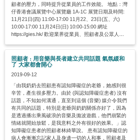
顧者的壓力，同時提升從業員的工作效能。 地點：灣
設有多個特色主題館，包括：認知障礙症主題館，以
仔香港會議展覽中心展覽廳 1A-1C 展覽日期及時間:
及展出接近約五百款來自世界各地的「樂齡科技」產
11月21日(四) 11:00-17:00 11月22、23日(五、六)
品，讓公眾及業界人士免費入場體驗，了解最近的
10:00-17:00 11月24日(日) 10:00-15:00 網址
「樂齡科技」發展。 展覽日期及時間: 11月21日(四)
https://gies.hk/ 歡迎業界從業員、照顧者及公眾人士
11:00-17:00 11月22、23日(五、六) 10:00-17:00 11月
參與，免費入場。 ...
24日(日) 10:00-15:00 網址 https://gies.hk/ ...
照顧者 : 用音樂與長者建立共同話題 氣氛緩和
了 大家都會開心
2019-09-12
「由我奶奶去照顧患有認知障礙症的老爺，她感到很
辛苦，產生很多壓力。由於 (與認知障礙症患者) 沒有
話題，不知如何溝通，直至到這個 (音樂) 媒介令我們
有共同的話題，特別是老爺與奶奶關係亦好了，因為
是透過播出乘風破浪的音樂及拋波遊戲，他們崩緊的
情緒就開始放鬆，是我意料之外有很好的效果。」認
知障礙症患者的照顧者林綺華說。 患有認知障礙症的
病人會漸漸忘記家人及身邊一切的人和事，照顧者及