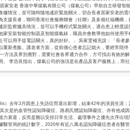
居家安老 香港中華煤氣有限公司（煤氣公司）早前自主研發智能
食爐情況，並可隨時隨地遙距緊急關火，切合長者居家安老的需求
為支援長者，聯同香港社會服務聯會（社聯）及多個社福機構，
遙距監察爐具情況，並可以手機程式緊急關火，適合患上輕度認
他家安裝智能控制器及智能煤氣錶，職員亦會教導他如何使用手
上可以用手提電話關火，真的好好。」 吳家雯補充說：「長者
以重新煮飯。護老者方面，從前擔心患者忘記熄火，要經常陪伴
單一方法及界別應對，需要社會各界通力合作，方可找出有效的
用。 李浩良指出，煤氣公司的強項是在產品及客戶服務上，而
的選擇。 吳家雯則表示，推動樂齡科技是一種鐵三角的關係，
將研發階段的產品給予用家試用，而用家就將他們的心願及需要講
Willis）去年3月因患上失語症而退出影壇，結束42年的演員
、其次是的血管性認知障礙症、路易氏體認知障礙症、亦有他成
記憶力衰退，反而是難以安排日常生活、處理事件之優先次序出現
據醫管局的統計數字，2020年有近八萬名認知障礙症患者在醫