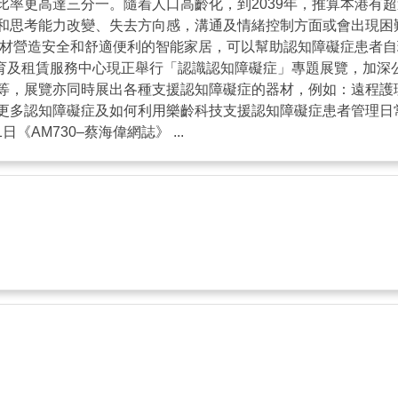
率更高達三分一。隨着人口高齡化，到2039年，推算本港有超
和思考能力改變、失去方向感，溝通及情緒控制方面或會出現困
器材營造安全和舒適便利的智能家居，可以幫助認知障礙症患者
教育及租賃服務中心現正舉行「認識認知障礙症」專題展覽，加深
等，展覽亦同時展出各種支援認知障礙症的器材，例如：遠程護
更多認知障礙症及如何利用樂齡科技支援認知障礙症患者管理日
月1日《AM730–蔡海偉網誌》 ...