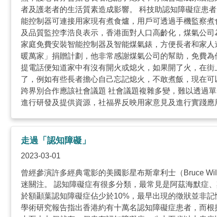
者及護老者的生活質素造成影響。 科技助認知障礙症患者
能控制器可連接用家現有煮食爐，用戶可透過手機監察煮
及品質監控李浩良表示，香港面對人口高齡化，煤氣公司
家庭免費安裝智能控制器及智能煤氣錶，方便長者和家人
暖萬家」捐贈計劃，他非常感謝煤氣公司的幫助，免費為
提電話便知道家中有沒有開火或熄火，如果開了火，在街
了，例如有些長者擔心自己忘記熄火，不敢煮飯，現在可
跨界別合作應該社會議題 社會議題複雜多變，難以透過
進行研發及提供資源，社福界反映用家意見及進行實踐應
機構，煤氣公司與社聯合作可說是「強強聯手」，是最好
面向很多服務使用者，即是樂齡科技產品的最終用家，可以
走過「認知障礙」
2023-03-01
曾經參演許多經典電影的美國影星布斯韋利士（Bruce 
迷關注。 認知障礙症有很多分類，最常見是阿茲海默症
於額顳葉認知障礙症佔少於10%，最早出現的徵狀並非
學術研究報告指出香港約有十萬名認知障礙症患者，而根