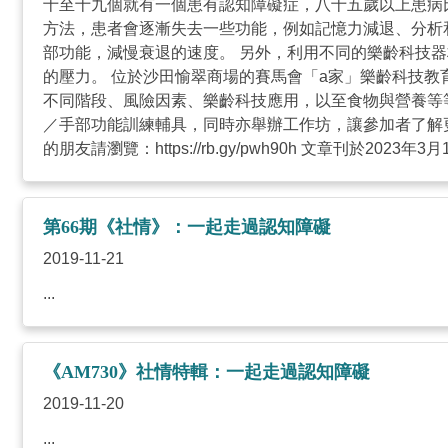
十至十九個就有一個患有認知障礙症，八十五歲以上患病比
方法，患者會逐漸失去一些功能，例如記憶力減退、分析
部功能，減慢衰退的速度。 另外，利用不同的樂齡科技
的壓力。 位於沙田愉翠商場的賽馬會「a家」樂齡科技
不同階段、風險因素、樂齡科技應用，以至食物與營養等
／手部功能訓練輔具，同時亦舉辦工作坊，讓參加者了解
的朋友請瀏覽：https://rb.gy/pwh90h 文章刊於2023年3
第66期《社情》：一起走過認知障礙
2019-11-21
...
《AM730》社情特輯：一起走過認知障礙
2019-11-20
...