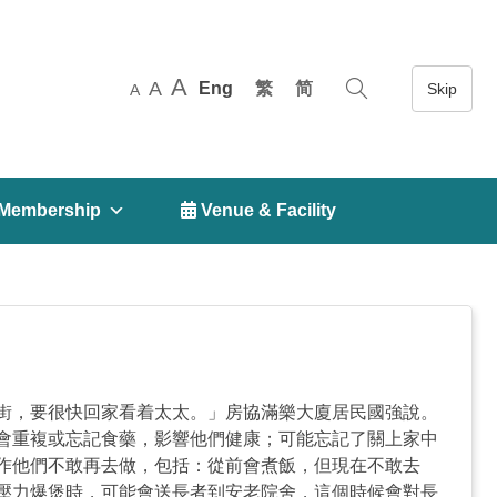
A
A
Eng
繁
简
A
Membership
 Venue & Facility
街，要很快回家看着太太。」房協滿樂大廈居民國強說。
會重複或忘記食藥，影響他們健康；可能忘記了關上家中
作他們不敢再去做，包括：從前會煮飯，但現在不敢去
壓力爆煲時，可能會送長者到安老院舍，這個時候會對長