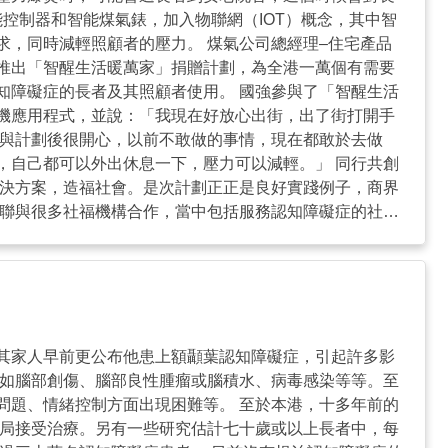
控制器和智能煤氣錶，加入物聯網（IOT）概念，其中智
，同時減輕照顧者的壓力。 煤氣公司總經理–住宅產品
推出「智醒生活暖萬家」捐贈計劃，為全港一萬個有需要
知障礙症的長者及其照顧者使用。 國強參與了「智醒生活
機應用程式，並說：「我現在好放心出街，出了街打開手
參與計劃後很開心，以前不敢做的事情，現在都敢於去做
，自己都可以外出休息一下，壓力可以減輕。」 同行共創
解決方案，造福社會。是次計劃正正是良好實踐例子，商界
社聯與很多社福機構合作，當中包括服務認知障礙症的社福
包括：商界、社福界及服務使用者，企業負責研發，社福界
給企業聽，一起促成樂齡科技產品。 ...
生涯；其家人早前更公布他患上額顳葉認知障礙症，引起許多影
因如腦部創傷、腦部良性腫瘤或腦積水、病毒感染等等。至
問題、情緒控制方面出現困難等。 至於本港，十多年前的
管局接受治療。另有一些研究估計七十歲或以上長者中，每