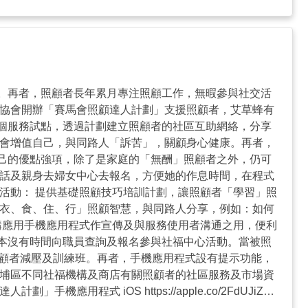
。再者，照顧者長年累月專注照顧工作，無暇參與社交活
心協會開辦「賽馬會照顧達人計劃」支援照顧者，艾草蜂有
個服務試點，透過計劃建立照顧者的社區互助網絡，分享
機會增值自己，與同路人「訴苦」，關顧身心健康。再者，
己的優點強項，除了是家庭的「無酬」照顧者之外，仍可
電話及親身去婦女中心去報名，方便她的作息時間，在程式
活動： 提供基礎照顧技巧培訓計劃，讓照顧者「學習」照
「衣、食、住、行」照顧智慧，與同路人分享，例如：如何
構應用手機應用程式作宣傳及與服務使用者溝通之用，便利
本沒有時間向職員查詢及報名參與社福中心活動。當被照
照顧者減壓及訓練班。再者，手機應用程式設有提示功能，
大埔區不同社福機構及商店有關照顧者的社區服務及市場資
式 iOS https://apple.co/2FdUJiZ