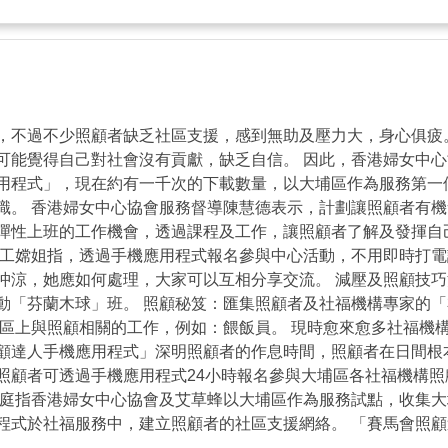
，不過不少照顧者缺乏社區支援，感到無助及壓力大，身心俱疲
可能覺得自己對社會沒有貢獻，缺乏自信。 因此，香港婦女中
用程式」，現在約有一千次的下載數量，以大埔區作為服務第一
識。 香港婦女中心協會服務督導陳慧德表示，計劃讓照顧者有
彈性上班的工作機會，透過課程及工作，讓照顧者了解及發揮自
義工嫦姐指，透過手機應用程式報名參與中心活動，不用即時打
沖涼，她應如何處理，大家可以互相分享交流。 減壓及照顧技巧
動「芬蘭木球」班。 照顧秘笈：匯集照顧者及社福機構專家的
社區上與照顧相關的工作，例如：餵飯員。 現時愈來愈多社福機
顧達人手機應用程式」深明照顧者的作息時間，照顧者在日間根
照顧者可透過手機應用程式24小時報名參與大埔區各社福機構
恩庭指香港婦女中心協會及艾草蜂以大埔區作為服務試點，收集
服務中，建立照顧者的社區支援網絡。 「賽馬會照顧達人計劃」手機應用程