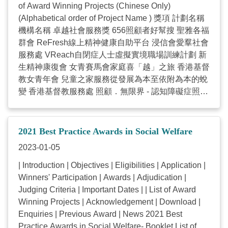
of Award Winning Projects (Chinese Only)
(Alphabetical order of Project Name ) 獎項 計劃名稱
機構名稱 卓越社會服務獎 656照顧者好幫搜 聖雅各福
群會 ReFresh線上精神健康自助平台 浸信會愛羣社會
服務處 VReach自閉症人士虛擬實境職場訓練計劃 新
生精神康復會 女青賽馬會家庭喜「越」之旅 香港基督
教女青年會 兒童之家服務從發展為本至依附為本的蛻
變 香港基督教服務處 照顧．無限界 - 認知障礙症照顧
者支援計劃 博愛醫院董事局 大銀力量 賽馬會「三房
兩廳開檯食飯」社醫共生計劃 香港明愛 醫護行者 賽
馬會「無痛E世代」長者膝痛管理計劃 香港聖公會福
2021 Best Practice Awards in Social Welfare
利協會有限公司 賽馬會青少年情緒健康網上支援平台
2023-01-05
香港小童群益會 香港明愛 香港青年協會 香港青少年
服務處 聖雅各福群會 香港大學香港賽馬會防止自殺研
| Introduction | Objectives | Eligibilities | Application |
究中心 織福 - 長者互助發展計劃 香港聖公會福利協會
Winners' Participation | Awards | Adjudication |
有限公司 卓越實踐指標獎 創新 VReach自閉症人士虛
Judging Criteria | Important Dates | | List of Award
擬實境職場訓練計劃 新生精神康復會 賽馬會「無痛E
Winning Projects | Acknowledgement | Download |
世代」長者膝痛管理計劃 香港聖公會福利協會有限公
Enquiries | Previous Award | News 2021 Best
司 賽馬會青少年情緒健康網上支援平台 香港小童群益
Practice Awards in Social Welfare- Booklet List of