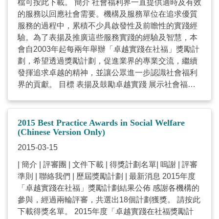
檔可按此下載。 簡介 社會福利界一直提供適時及有效
展，及強化服務的成效，有效地回應不斷變化的社會
Welfare (31 March, 2023) Introduction Social welfare
Facebook 香港電台第五台《生活存關愛》#686集 社
的服務以回應社會需要。機構及服務單位在追求優質
需要，既消除結構性或個人的障礙，亦促進社會整體
services are constantly innovating to accommodate
聯 Facebook 社聯頻道 香港電台第五台《生活存關
服務的過程中，累積不少具啟發性及前瞻性的實踐經
的可持續發展，達致關愛和公義的社會。 香港社會服
changing social needs. To recognize and promote
愛》#683集 基層清潔工支援 I am…青年職學平台 社
驗。為了表揚及推廣這些服務實踐的經驗及智慧，本
務聯會推行的「卓越實踐在社福」獎勵計劃，目的是
these innovative, inspiring and ...
聯 Facebook 社聯頻道 香港電台第五台《生活存關
會自2003年起每兩年舉辦「卓越實踐在社福」獎勵計
推動業界發揮創意、倡導充權及展現協同效應。本年
愛》#679集 香港電台第五台《生活存關愛》#680集
劃，希望透過獎勵計劃，促進業界的專業交流，繼續
度計劃以「創新與科技應用 發展服務新里程」為主
社聯 Facebook 香港電台第五台《生活存關愛》#677
發揮追求卓越的精神，並讓公眾進一步認識社會福利
題，希望嘉許能夠發揮上述精神及具服務成效的優秀
集 Other Promotion (Chinese Only) Facebook 公佈
界的貢獻。 目標 表揚及鼓勵卓越實踐 展示社會福利
社會服務計劃。 評審團（排名以筆劃序） 任燕珍醫
得獎名單 疫情下的卓越社會服務《AM730 - 蔡海偉網
界對社會的貢獻 分享卓越實踐經驗及鼓勵界內相互切
生，BBS 社會福利諮詢委員會成員 倪錫欽教授 香港
誌》 Briefing Session of 2021 Best Practice Awards
磋砥礪 有系統地記錄實踐經驗及知識 主題 促進社群
中文大學社會工作學系系主任及教授 吳家麗女士 微軟
in ...
參與 推動正面轉變 社會服務機構提供的專業社會服
香港有限公司企業及公益事務部總監 梅偉強先生 香港
2015 Best Practice Awards in Social Welfare
務，是需要透過微觀及宏觀的不同層次介入，推動弱
(Chinese Version Only)
社會服務聯會總主任(家庭及社區服務) 林嘉泰先生，
勢社群的參與及充權，同時也需凝聚社會不同群體的
JP 社會福利署副署長(服務) 黃麗娟博士 明愛專上學
2015-03-15
力量，一起推動社會的改變和發展，才能有效地消除
院客席副教授 鄺俊宇議員 立法會議員 劉冼靜儀女士
| 簡介 | 評審團 | 文件下載 | 得獎計劃名單| 嗚謝 | 評審
結構性或個人的障礙，促進社會整體可持續的發展，
創新及科技局效率促進辦公室副效率專員 周燕雯博士
準則 | 聯絡我們 | 歷屆獎勵計劃 | 最新消息 2015年度
達致關愛和公義的社會。 香港社會服務聯會推行的
香港大學社會工作及社會行政學系副教授 文件下載
「卓越實踐在社福」獎勵計劃結果公佈 感謝各機構的
「卓越實踐在社福」獎勵計劃，目的是推動業界發揮
小冊子PDF檔 小冊子WORD檔 報名表 報告撮要須知
參與，經過兩輪評審，共選出18個計劃獲獎。 請按此
創意、倡導充權及展現協同效應。本年度計劃以「創
及表格 得獎計劃名單 金獎 組別 計劃名稱 機構名稱
下載得獎名單。 2015年度「卓越實踐在社福獎勵計
新與科技應用 發展服務新里程」為主題，希望嘉許能
主題 FOOD-CO 聖雅各福群會 非主題 「智．愛同