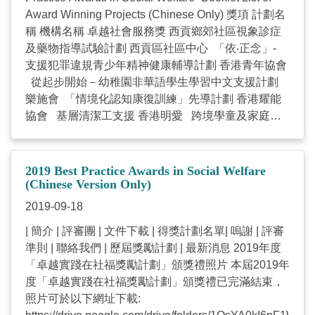
會 香港明愛 香港青年協會 香港青少年服務處 聖雅各
Award Winning Projects (Chinese Only) 獎項 計劃名
福群會 香港大學香港賽馬會防止自殺研究中心 協作及
稱 機構名稱 卓越社會服務獎 西貢鄉郊社區視象診症
協同 656照顧者好幫搜 聖雅各福群會 女青賽馬會家庭
及藥物指導試驗計劃 西貢區社區中心 「依‧正念」-
喜「越」之旅 香港基督教女青年會 賽馬會「三房兩廳
支援犯罪違規青少年精神健康輔導計劃 香港青年協會
開檯食飯」社醫共生計劃 香港明愛 醫護行者 效能
從起步開始－幼稚園非華語學生學習中文支援計劃
Project MAP生命地圖 – 意義中心取向抗毒教育及輔
樂施會 「情境化認知康復訓練」先導計劃 香港耀能
導計劃 香港青年協會 VReach自閉症人士虛擬實境職
協會 基層清潔工支援 香港明愛 跨境學童及家庭支
場訓練計劃 新生精神康復會 兒童之家服務從發展為本
援服務 香港國際社會服務社 機哥伴小星® (RABI) 智
至依附為本的蛻變 香港基督教服務處 年度主題獎
趣伴星途有限公司 賽馬會「智歷奇境」學習計劃 香
(人．社會．科技) 656照顧者好幫搜 聖雅各福群會 賽
港基督教服務處 「讀唇友善」口罩 福幼基金會 I
2019 Best Practice Awards in Social Welfare
馬會「無痛E世代」長者膝痛管理計劃 香港聖公會福
am…青年職學平台 聖雅各福群會 服務模式獎 創新意
(Chinese Version Only)
利協會有限公司 賽馬會青少年情緒健康網上支援平台
念 西貢鄉郊社區視象診症及藥物指導試驗計劃 西貢區
2019-09-18
香港小童群益會 香港明愛 香港青年協會 香港青少年
社區中心 機哥伴小星® (RABI) 智趣伴星途有限公司
| 簡介 | 評審團 | 文件下載 | 得獎計劃名單| 嗚謝 | 評審
服務處 聖雅各福群會 香港大學香港賽馬會防止自殺研
賽馬會「智歷奇境」學習計劃 香港基督教服務處
準則 | 聯絡我們 | 歷屆獎勵計劃 | 最新消息 2019年度
究中心 Introduction of the Winning Projects (Chinese
「讀唇友善」口罩 福幼基金會 服務使用者參與 基層
「卓越實踐在社福獎勵計劃」頒獎禮照片 本屆2019年
Only) 656照顧者好幫搜 照顧．無限界 –認知障礙症照
清潔工支援 香港明愛 機哥伴小星® (RABI) 智趣伴星
度「卓越實踐在社福獎勵計劃」頒獎禮已完滿結束，
顧者支援計劃 社聯Facebook 香港電台第五台《生活
途有限公司 賽馬會「智歷奇境」學習計劃 香港基督
照片可於以下網址下載:
存關愛》#767集 社聯Facebook 香港電台第五台《生
教服務處 實證為本 西貢鄉郊社區視象診症及藥物指導