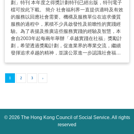
劃」特刊 本年度之得獎計劃特刊已經出版，特刊電子
夠發揮上述精神及具服務成效的優秀社會服務計劃。
行」長者及護老者支援計劃 香港仔坊會社會服務
檔可按此下載。 簡介 社會福利界一直提供適時及有效
評審團（排名以筆劃序） 周燕雯博士 香港大學社會工
卓越服務獎: 屯門區社區重點項目計劃：屯門區議會仁
的服務以回應社會需要。機構及服務單位在追求優質
作及社會行政學系副教授 林煒瀚先生 豐盛創建控股有
愛堂青年夢工場 仁愛堂社會服務科 童心層層疊-幼兒
服務的過程中，累積不少具啟發性及前瞻性的實踐經
限公司行政總裁兼執行董事 林嘉泰先生，JP 社會福
正向情緒發展計劃 基督教協基會社會服務部 給年輕
驗。為了表揚及推廣這些服務實踐的經驗及智慧，本
利署副署長(服務) 邵家臻議員 立法會議員 倪錫欽教授
媽媽-遊戲小組助理訓練課程 香港基督教服務處 基督
會自2003年起每兩年舉辦「卓越實踐在社福」獎勵計
香港中文大學社會工作學系教授 陳美蘭女士, MH, JP
教家庭服務中心 賽馬會新屋?支援計劃 基督教家庭服
劃，希望透過獎勵計劃，促進業界的專業交流，繼續
前社會福利諮詢委員會成員 陳奕民先生 平等機會委員
務中心 「Experience. Awareness. Reflection. 親歷‧
發揮追求卓越的精神，並讓公眾進一步認識社會福利
會營運總裁 黃元山先生 香港社會創投基金董事 黃麗
思‧覺」計劃 新生精神康復會 賽馬會心導遊計劃 - 情
界的貢獻。 目標 表揚及鼓勵卓越實踐 展示社會福利
娟博士 香港理工大學應用社會科學系榮譽院士 文件
緒GPS 新生精神康復會 Project RADAR - 隱蔽吸毒
界對社會的貢獻 分享卓越實踐經驗及鼓勵界內相互切
下載 小冊子PDF檔 小冊子WORD檔 報名表 報告撮要
及干犯毒品罪行輔導計劃 香港青年協會 外出易-陪
磋砥礪 有系統地記錄實踐經驗及知識 主題 創意展潛
須知及表格 得獎計劃名單 金獎 組別 計劃名稱 機構
診及護送服務 基督教香港信義會社會服務部 盛饌
1
2
3
›
能 攜手獻社群 評審團（排名以筆劃序） 朱張人鳳女
名稱 主題 賽馬會升級再造中心 聖雅各福群會 非主題
（家居精緻軟餐） 聖雅各福群會 耆才創科導航計劃
士 DP World公共傳訊經理(亞太區) 張國柱議員 立法
新公屋街頭支援計劃 香港基督教服務處 卓越服務
救世軍 優異獎: 社區觸覺獎 易徑玩樂：為認知
會議員 周一嶽醫生，GBS 平等機會委員會主席 梁淑
獎: 愛在黃昏—蝦仔蝦女關懷長者配對計劃 九龍城浸
障礙症長者及其照顧者研發之創新服務模型暨研究計
儀女士 鑽的行政總裁 林煒瀚先生 新創建集團有限公
信會長者鄰舍中心 「樂得耆所」居家安老計劃 香港
劃 仁愛堂社會服務科 協同效應獎 明愛感創中心 - 青
司執行董事 黃麗娟博士 香港理工大學應用社會科學系
房屋協會 Gato Home (貓空)動物輔助治療戒毒和康
少年情緒健康社區藝術計劃 香港明愛 服務模式獎
©
2026 The Hong Kong Council of Social Service. All rights
助理教授 林嘉泰先生，JP 社會福利署副署長(服務)
復計劃 香港明愛 守望計劃 香港青年協會 藝全人創
「情性地帶」計劃 香港明愛 效能獎 「Infinity．
霍瑞堯博士 香港城市大學專業進修學院高級講師 倪錫
reserved
作有限公司 香港展能藝術會 成立更生人士劇團「甦
HOPE」讀寫障礙兒童支援服務計劃III 香港基督教女
欽教授 香港中文大學社會工作學系教授 羅榮生先生，
星」暨「音樂劇場－英雄本色」首演 香港善導會