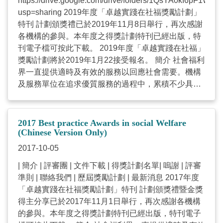
https://drive.google.com/drive/folders/1QsYA0kI6p
活存關愛》#782集 Project MAP生命地圖 –意義中心
試驗計劃 西貢區社區中心 「依‧正念」- 支援犯罪違
usp=sharing 2019年度「卓越實踐在社福獎勵計劃」
取向抗毒教育及輔導計劃 賽馬會「三房兩廳開檯食
規青少年精神健康輔導計劃 香港青年協會 機哥伴小
特刊 計劃頒獎禮已於2019年11月8日舉行，再次感謝
飯」社醫共生計劃 社聯Facebook 香港電台第五台
星® (RABI) 智趣伴星途有限公司 年度主題獎 （本屆
各機構的參與。本年度之得獎計劃特刊已經出版，特
《生活存關愛》#787集 社聯Facebook 社聯頻道 香港
主題：「疫情下的社會服務」） 基層清潔工支援 香港
刊電子檔可按此下載。 2019年度「卓越實踐在社福」
電台第五台《生活存關愛》#766集 ReFresh線上精神
明愛 跨境學童及家庭支援服務 香港國際社會服務社
獎勵計劃將於2019年1月22接受報名。 簡介 社會福利
健康自助平台 賽馬會「無痛E世代」長者膝痛管理計
「讀唇友善」口罩 福幼基金會 Introduction of
界一直提供適時及有效的服務以回應社會需要。機構
劃 社聯Facebook 香港電台第五台《生活存關愛》
the Winning Projects (Chinese Only) 西貢鄉郊社區視
及服務單位在追求優質服務的過程中，累積不少具啟
#772集 社聯Facebook 社聯頻道 香港電台第五台《生
象診症及藥物指導試驗計劃 跨境學童及家庭支援服務
發性及前瞻性的實踐經驗。為了表揚及推廣這些服務
活存關愛》#798集 VReach自閉症人士虛擬實境職場
社聯 Facebook 社聯頻道 香港電台第五台《生活存關
實踐的經驗及智慧，本會自2003年起每兩年舉辦「卓
訓練計劃 賽馬會青少年情緒健康網上支援平台 社聯
愛》#678集 社聯 Facebook 香港電台第五台《生活存
越實踐在社福」獎勵計劃，希望透過獎勵計劃，促進
Facebook 香港電台第五台《生活存關愛》#768集 社
關愛》#682集 「依‧正念」- 支援犯罪違規青少年精神
2017 Best practice Awards in social Welfare
業界的專業交流，繼續發揮追求卓越的精神，並讓公
(Chinese Version Only)
聯Facebook 香港電台第五台《生活存關愛》#773集
健康輔導計劃 機哥伴小星® (RABI) 社聯 Facebook 香
眾進一步認識社會福利界的貢獻。 目標 表揚及鼓勵卓
女青賽馬會家庭喜「越」之旅 織福 – 長者互助發展計
港電台第五台《生活存關愛》#681集 社聯 Facebook
2017-10-05
越實踐 展示社會福利界對社會的貢獻 分享卓越實踐經
劃 社聯Facebook 香港電台第五台《生活存關愛》
社聯頻道 香港電台第五台《生活存關愛》#676集 從
| 簡介 | 評審團 | 文件下載 | 得獎計劃名單| 嗚謝 | 評審
驗及鼓勵界內相互切磋砥礪 有系統地記錄實踐經驗及
#771集 社聯Facebook 香港電台第五台《生活存關
起步開始－ 幼稚園非華語學生學習中文支援計劃 賽馬
準則 | 聯絡我們 | 歷屆獎勵計劃 | 最新消息 2017年度
知識 主題 創新與科技應用 發展服務新里程 社會服務
愛》#770集 兒童之家服務從發展為本至依附為本的蛻
會「智歷奇境」學習計劃 社聯 Facebook 香港電台第
「卓越實踐在社福獎勵計劃」特刊 計劃頒獎禮暨金獎
機構提供的專業社會服務，是需要透過微觀及宏觀的
變 其他宣傳 社聯Facebook 香港電台第五台《生活存
五台《生活存關愛》#684集 社聯 Facebook 社聯頻道
得主分享已於2017年11月1日舉行，再次感謝各機構
不同層面介入，以推動弱勢社群的參與及充權，同時
關愛》#776集 人．社會．科技《AM730 – 蔡海偉網
香港電台第五台《生活存關愛》#685集 「情境化認知
的參與。本年度之得獎計劃特刊已經出版，特刊電子
也需要鼓勵結合創新意念或科技應用，推動服務發
誌》 Briefing of 2023 Best Practice Awards in Social
康復訓練」先導計劃 「讀唇友善」口罩 社聯