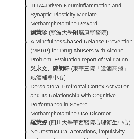
TLR4-Driven Neuroinflammation and
Synaptic Plasticity Mediate
Methamphetamine Reward
劉慧珍
(寧波大學附屬康寧醫院)
A Mindfulness-based Relapse Prevention
(MBRP) for Drug Abusers with Alcohol
Problem: Evaluation report of validation
吳永文、陳朗軒
(東華三院「遠酒高飛」
戒酒輔導中心)
Dorsolateral Prefrontal Cortex Activation
and Its Relationship with Cognitive
Performance in Severe
Methamphetamine Use Disorder
羅慧婷
(四川大學華西醫院心理衛生中心)
Neurostructural alterations, impulsivity