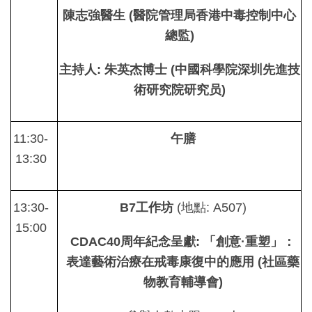
陳志強醫生 (醫院管理局香港中毒控制中心
總監)
主持人: 朱英杰博士 (中國科學院深圳先進技
術研究院研究员)
11:30-
午膳
13:30
13:30-
B7
工作坊
(地點: A507)
15:00
CDAC40
周年紀念呈獻
:
「創意
·
重塑」：
表達藝術治療在戒毒康復中的應用
(
社區藥
物教育輔導會
)