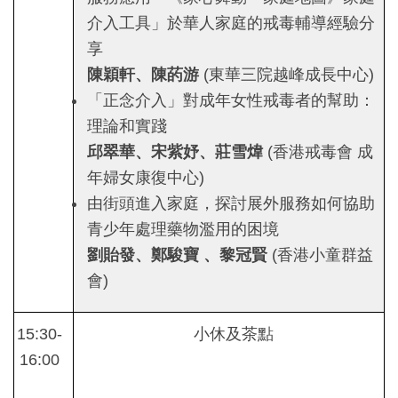
介入工具」於華人家庭的戒毒輔導經驗分
享
陳穎
軒、陳菂游
(東華三院越峰成長中心)
「正念介入」對成年女性戒毒者的幫助：
理論和實踐
邱翠華、宋紫妤、莊雪煒
(香港戒毒會 成
年婦女康復中心)
由街頭進入家庭，探討展外服務如何協助
青少年處理藥物濫用的困境
劉貽發、鄭駿寶 、黎冠賢
(香港小童群益
會)
15:30-
小休及茶點
16:00