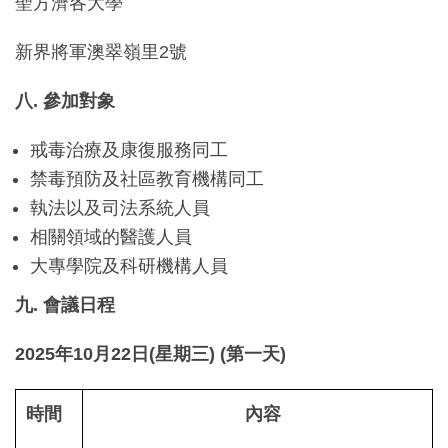
聖方濟各大學
新界將軍澳翠嶺里2號
八
.
參加對象
戒毒治療及康復服務同工
禁毒預防及社區教育機構同工
執法以及司法系統人員
相關領域的醫護人員
大專學院及科研機構人員
九
.
會議日程
2025
年
10
月
22
日
(
星期三
)
(
第一天
)
時間
內容