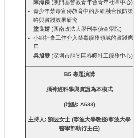
陳海傑
(澳門基督教青年會青年社區中心)
青少年禁毒宣傳教育中的多維融合預防策
略與實踐效果研究
塗良婧
(西南政法大學刑事偵查學院)
小組社會工作介入禁毒服務領域的實踐應
用
吳旭雙
(深圳市龍崗區春暖社工服務中心)
B5
專題演講
腦神經科學與實證為本模式
(
地點
: A533)
主持人
:
劉昱女士
(
寧波大學教授
/
寧波大學
醫學部執行主任
)