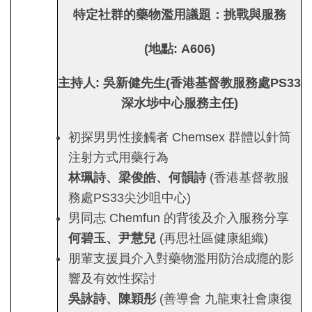
特定社群的藥物濫用議題：挑戰與服務
(
地點
: A606)
主持人:
吳新健先生(香港基督教服務處PS33
深水埗中心服務主任)
初探男男性接觸者 Chemsex 群體以針筒
注射方式用藥行為
林珮詩、梁俊皓、何韻詩
(香港基督教服
務處PS33尖沙咀中心)
男同志 Chemfun 的背後及介入服務分享
何碧玉、尹慧兒
(再思社區健康組織)
朋輩支援員介入對藥物濫用防治成癮的影
響及有效性探討
吳詠詩、陳穎彤
(善導會 九龍東社會康復