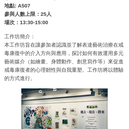
地點
: A507
參與人數上限：
25
人
場次：
13:30-15:00
工作坊簡介：
本工作坊旨在讓參加者認識並了解表達藝術治療在戒
毒康復中的介入方向與應用，探討如何有效運用多元
藝術媒介（如繪畫、身體動作、創意寫作等）來促進
戒毒康復者的心理韌性與自我重塑。工作坊將以體驗
的方式進行。