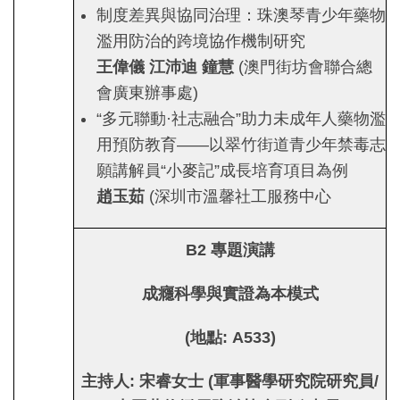
制度差異與協同治理：珠澳琴青少年藥物
濫用防治的跨境協作機制研究
王偉儀 江沛迪 鐘慧
(澳門街坊會聯合總
會廣東辦事處)
“多元聯動·社志融合”助力未成年人藥物濫
用預防教育——以翠竹街道青少年禁毒志
願講解員“小麥記”成長培育項目為例
趙玉茹
(深圳市溫馨社工服務中心
B2
專題演講
成癮科學與實證為本模式
(
地點
: A533)
主持人
:
宋睿女士
(
軍事醫學研究院研究員
/