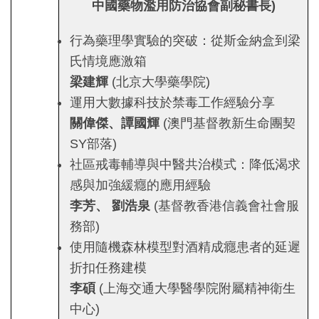
中國藥物濫用防治協會副秘書長
)
行為藥理學實驗的突破：從斯金納盒到梁
氏情境應激箱
梁建輝
(北京大學藥學院)
運用大數據科技於禁毒工作經驗分享
關偉傑、譚國輝
(澳門基督教新生命團契
SY部落)
社區戒毒輔導與中醫共治模式：降低渴求
感與加強緩癮的應用經驗
李芳、
劉浩泉
(基督教香港信義會社會服
務部)
使用隨機森林模型對酒精成癮患者的延遲
折扣任務建模
李碩
(上海交通大學醫學院附屬精神衛生
中心)