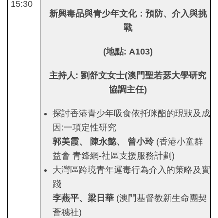
15:30
新興毒品與青少年文化：預防、介入與挑
戰
(
地點
: A103)
主持人
:
劉舒文女士
(
澳門聖若瑟大學研究
協調主任
)
探討香港青少年吸食依托咪酯的現狀及成
因:一項定性研究
郭美霞、
陳永懿、
曾小玲
(香港小童群
益會 青鋒網-社區支援服務計劃)
大灣區跨境青年運毒行為介入的策略及實
踐
李燕平、梁日華
(澳門基督教新生命團契
薈穗社)