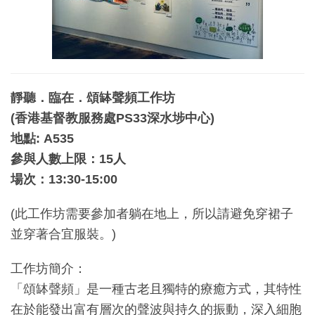
靜聽．臨在．頌缽聲頻工作坊
(
香港基督教服務處
PS33
深水埗中心
)
地點
: A535
參與人數上限：
15
人
場次：
13:30-15:00
(此工作坊需要參加者躺在地上，所以請避免穿裙子
並穿著合宜服裝。)
工作坊簡介：
「頌缽聲頻」是一種古老且獨特的療癒方式，其特性
在於能發出富有層次的聲波與持久的振動，深入細胞