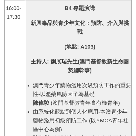
16:00-
B4
專題演講
17:30
新興毒品與青少年文化：預防、介入與挑
戰
(
地點
: A103)
主持人
:
劉展瑞先生
(
澳門基督教新生命團
契總幹事
)
澳門青少年藥物濫用次級預防工作的重要
性-以濫藥風險因子為基礎
陳偉駿
(澳門基督教青年會有機青年)
由系統化觀點到個人化應用-本澳青少年
藥物濫用初級預防工作 (以YMCA青年社
區中心為例)