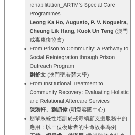
rehabilitation_ARTM’s Special Care
Programmes
Leong Ka Ho, Augusto, P. V. Nogueira,
Cheung Lik Hang, Kuok Un Teng
(澳門
戒毒康復協會)
From Prison to Community: a Pathway to
Social Reintegration through Prison
Outreach Program
劉舒文
(澳門聖若瑟大學)
From Institutional Treatment to
Community Recovery: Evaluating Holistic
and Relational Aftercare Services
陳漪軒、劉頡偉
(明愛容圃中心)
朋輩系統性培訓於戒毒續顧支援服務中的
應用：以三位復康者的生命故事為例