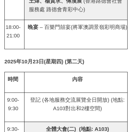
王煒、楊貫求、傅漢展
(香港路德會社會
服務處 路德會青彩中心)
18:00-
晚宴
– 百樂門囍宴(將軍澳調景嶺彩明商場)
21:00
2025
年
10
月
23
日
(
星期四
)
(
第二天
)
時間
內容
9:00-
登記 (各地服務交流展覽全日開放) (地點:
9:30
A103對出和2樓空間)
9:30-
全體大會
(
二
) (
地點
: A103)