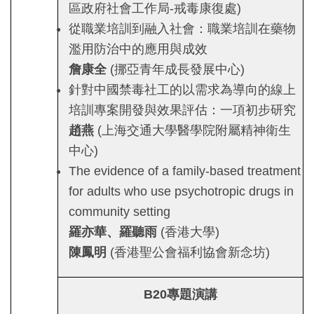
區政府社會工作局-戒毒康復處)
從職業培訓到融入社會：職業培訓在藥物
濫用防治中的應用與成效
詹康全
(挪亞青年成長發展中心)
針對中國禁毒社工的以需求為導向的線上
培訓專案開發與效果評估：一項初步研究
趙燕
(上海交通大學醫學院附屬精神衛生
中心)
The evidence of a family-based treatment
for adults who use psychotropic drugs in
community setting
羅亦華、羅聽雨
(香港大學)
陳鳳明
(香港聖公會福利協會新念坊)
B20
專題演講