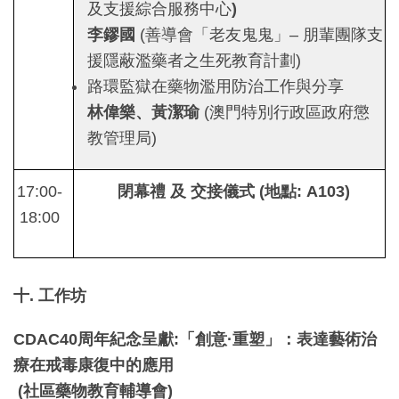
及支援綜合服務中心
)
李鏐國
(善導會「老友鬼鬼」– 朋輩團隊支
援隱蔽濫藥者之生死教育計劃)
路環監獄在藥物濫用防治工作與分享
林偉樂、黃潔瑜
(澳門特別行政區政府懲
教管理局)
17:00-
閉幕禮
及
交接儀式
(
地點
: A103)
18:00
十
.
工作坊
CDAC40
周年紀念呈獻
:
「創意
·
重塑」：表達藝術治
療在戒毒康復中的應用
(
社區藥物教育輔導會
)