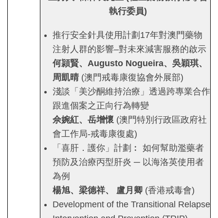
執行委員
)
推行安全針具使用計劃17年對澳門藥物
注射人群的影響–對未來減害服務的啟示
何頴賢、
Augusto Nogueira
、吳穎琪、
周凱晴
(澳門戒毒康復協會外展部)
淺談「美沙酮維持治療」透過跨專業合作
跟進個案之正向行為轉變
佘婉紅、岳增懷
(澳門特別行政區政府
社
會工作局-戒毒康復處)
「喜肝．護你」計劃︰ 如何幫助濫藥者
預防及治療丙型肝炎 ─ 以海洛英使用者
為例
楊旭、梁德祥、 盧月卿
(香港戒毒會)
Development of the Transitional Relapse