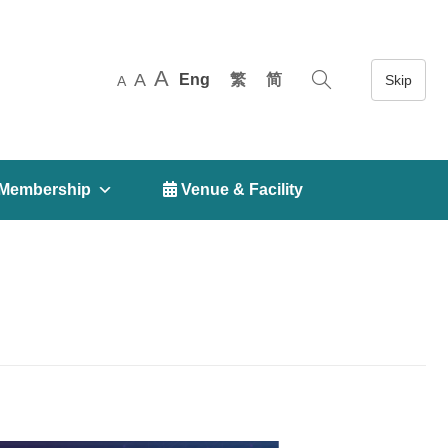
A
A
Eng
繁
简
A
Membership
 Venue & Facility