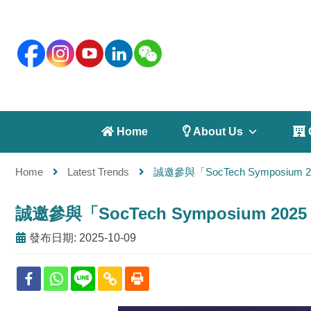
 Home
 About Us
 
Home
Latest Trends
誠邀參與「SocTech Symposium
誠邀參與「SocTech Symposium 20
發布日期: 2025-10-09