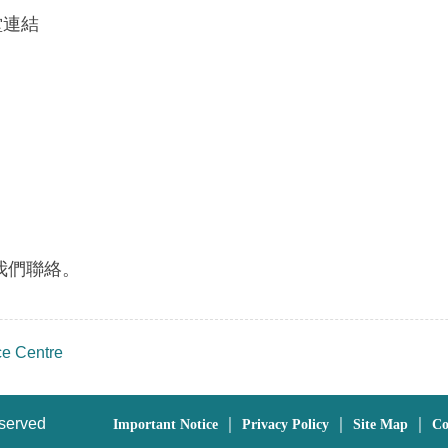
堂連結
我們聯絡。
ce Centre
eserved
｜
｜
｜
Important Notice
Privacy Policy
Site Map
Co