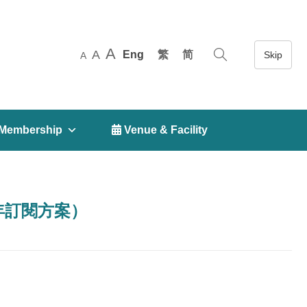
A
A
Eng
繁
简
A
Membership
 Venue & Facility
＋ 1年訂閱方案）