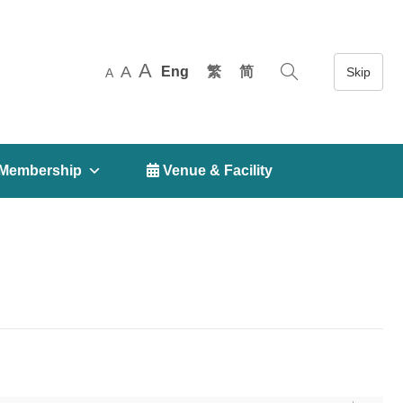
A
A
Eng
繁
简
A
Membership
 Venue & Facility