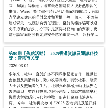
長遠的理財規劃。當作為家庭經濟支柱的成員失去工
或「防騙」等概念，這些概念卻是長大後必然學習的
作能力，其他家庭成員亦會變得束手無策。 從事長者
事情。Warren 指從學生時代開始灌輸相關概念，有助
服務的社工梁琪欣指，部分領取綜援的長者認為自己
盡早建立健康的理財態度和習慣。每一個人， 不論階
生活拮据，無暇進一步學習理財。他們對騙案手法陌
層或背景，也應該負責任理財。至於防範詐騙可以避
生，遇到騙案「找上門」時，才向機構求助。梁社工
免不必要的損失，亦可以是獲得財務自由的要素，更
表示不少長者除了朋友及電視媒體外，沒有其他途徑
是守護家庭財務穩定與安全感的重要一環。 銀行業界
接收理財知識，故此長者們極需要理財教育。 推行理
推行多面向防騙措施 倡理財教育應以「家庭」為單位
財教育之必要 面對近年經濟多變的環境，兩位社工透
建立健康的家庭財務韌性 現時，銀行業界聯同金管局
過報讀相關課程增進理財知識，渴望為低收入家庭、
推出一連串反詐騙措施，包括不斷強化數碼銀行服務
失業人士、貧困長者等不同服務使用者提供協助。盧
第90期【焦點活動】- 2025香港資訊及通訊科技
系統，利用人面識別技術、數據及保安編碼，協助職
獎：智慧市民獎
社工認為，理財教育不單教導服務使用者怎樣看待金
員與客戶識別可疑訊息來源或交易。 近年來，星展基
錢，了解他們背後的價值觀亦同樣重要。經過溝通，
2026-03-04
金會積極將理財教育拓展至社區層面，向廣泛公眾，
引導服務使用者重新思考生活中所重視及渴望完成的
多年來，社聯一直與許多不同界別緊密合作，推動社
特別是弱勢或資源較為匱乏的社群，傳授辨識詐騙風
事項，計算支出分配，鼓勵主動理財。心理輔導與財
會創新及樂齡科技，致力改善長者、弱勢社群、殘疾
險的知識與技巧， 從而提升他們的財務安全意識。 推
務諮詢雙軌進行，有助他們建立長遠財務抗逆力與規
人士以及照顧者的生活。社聯亦正積極推動社福界之
動理財教育，旨在加強市民的理財能力與風險管理素
劃能力。遇到困難時，也有勇氣求助，甚或提點身邊
數碼轉型，並以科技實現服務創新，幫助本地非牟利
養。當大眾對金錢運用有更深的理解與掌握，將能更
人。 以「理想．理財—青少年理財教育計劃」為例，
機構應對數碼化時代的挑戰，促進社會服務邁進新一
有效地管理個人與家庭財務，進而改善生活質素。 針
機構透過入校、社區活動、實習，令青少年明白自我
頁。 今年，社聯再次參與「2025 香港資訊及通訊科
對基層家庭理財教育，星展基金會與香港社會服務聯
財富需求（financial readiness）， 學習理財概念、