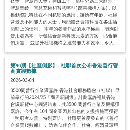
技獎：智慧市民獎」籌辦工作，當中分為三大組別：
會（社聯）攜手推出「講心又講金 ─ 家庭理財教育計
經歷轉化、再作出財務實踐。 梁社工憶述以往舉辦的
智慧樂齡、智慧充權和智慧轉型( 慈善機構方案)，以
劃」。期望提升基層家庭的財務規劃能力及防騙意
理財活動，發現長者對安老按揭、遺產認證等資訊興
推動資訊科技在不同範疇的應用，讓所有年齡、社經
識，並以「家庭為本」的理財模式，增強家庭成員間
趣濃厚。未來亦會聯同銀行展開一系列家庭理財計
背景及不同能力的人士，均能體會資訊科技在各生活
的溝通，扭轉坊間一般認為「講錢傷感情」的狀況，
劃，令長者及其家人知道更多理財概念，藉此教導家
範疇上的便利。 本年的參賽作品的水準極高，能夠以
讓理財成為拉近家庭關係的橋樑，以及日常討論的一
庭如何進行有效的理財溝通。 理想．理財 — 青少年
使用者為本，研發結合創新科技元素的方案，貼合他
部分 。 Warren 認為，理財教育不應局限於單一對
理財教育計劃 旨在為華裔及非華裔青少年提供理財教
們所需， 並提升社福機構之運營能力和效率，令人鼓
象，而應擴展至整個家庭。「無論是父母、子女， 甚
育， 幫助他們建立良好的理財價值觀，增強財務韌
舞。當中部份產品和方案亦觸及社會關注的議題，例
至是長者，每個人都應該參與其中，成為這段學習旅
性，為未來生活做好準備。 為期三年的計劃，連同各
如長者家居安全、輪椅使用者出行需要、長者和復康
程的一部分。」他指出，「因為家庭財務狀況，往往
行業的社區人士， 通過各種形式與青年分享知識和經
照護、遙距醫療應用等，讓「以科技改善生活」的理
牽動著整個家庭的情緒與未來規劃。」 他進一步說
第90期【社區側影】- 社聯首次公布香港善行營
驗，如工作坊、真人圖書館、價值觀之旅、實習計
念得以實踐。 除了社福機構的參賽作品外，今年亦收
商實踐數據
明，當一家人能夠坐下來，就金錢的分配、支出與儲
劃、企業家計劃和理財大使小組等活動，創造一個具
到更多來自本地資訊及通訊科技公司、政府部門、公
蓄進行坦誠、具同理心的交流，並輔以實用的工具和
支持性的教育環境，使青年成為負責任的財務管理
2026-03-04
用事業機構的作品。我們期待未來能有更多關注弱勢
技巧，財務管理自然能事半功倍。他強調，理財不只
者。 ...
3500間善行企業獲嘉許 香港社會服務聯會（社聯）早
社群及社福機構數碼轉型的方案出現，以回應社會需
是對數字的掌控， 更是一場跨世代的溝通與信任建
前舉行的2024/25「商界展關懷」計劃嘉許禮於香港
求，開拓新的服務領域。 關於獎項 香港資訊及通訊科
立。 「真正有價值的理財教育，能為家庭的未來打好
會議展覽中心圓滿結束，共3500 間善行企業及機構獲
技獎於二零零六年成立，由中華人民共和國香港特別
根基，也帶來更深層次的安全感與希望。」Warren
嘉許。今年有 104 間企業因其出色的支援措施而獲得
行政區政府數字政策辦公室舉辦，並由香港業界組織
說。 計劃於2024 年11 月正式啟動，為期三年。星展
「照顧者友善」特別嘉許。 社聯更首度發布的《善行
及專業團體籌辦，旨在表揚及推廣優秀的資訊及通訊
義工隊聯同社聯及多間社福機構，重點服務九龍城、
企業實踐數據》， 透過伙伴合作、社會、經濟及環境
科技發明和應用，以鼓勵香港業界精英和企業不斷追
葵青、觀塘、沙田、黃大仙、屯門、元朗及深水埗等