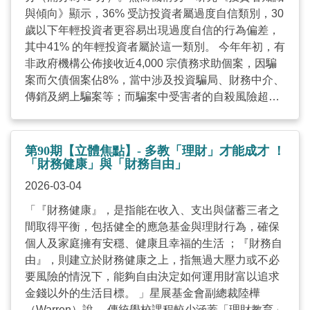
與傾向》顯示，36% 受訪投資者屬過度自信類別，30
歲以下年輕投資者更容易出現過度自信的行為偏差，
其中41% 的年輕投資者屬於這一類別。 今年年初，有
非政府機構公佈接收近4,000 宗債務求助個案，因騙
案而欠債個案佔8%，當中涉及投資騙局、財務中介、
傳銷及網上騙案等；而騙案中受害者的自殺風險超過
3 成，意味約每3 名求助者就有一名有自殺風險而需
要進行危機介入。 多元族裔與長者鮮能掌握理財投資
決策 理財障礙須拆解 「我們觀察到一些多元族裔人
第90期【立體焦點】- 多教「理財」才能成才 ！
士，不知道如何處理基本理財服務，由銀行理財至薪
「財務健康」與「財務自由」
俸稅稅務、強積金亦不能掌握。」循道愛華村服務中
2026-03-04
心社會福利部社工盧蔚珊道。市場上財務及理財產品
「『財務健康』，是指能在收入、支出與儲蓄三者之
大多以中文或英文介紹，正正成為多元族裔人士的障
間取得平衡，包括健全的應急基金與理財行為，確保
礙。此外，多元族裔人士的文化背景、家庭觀念，以
個人及家庭擁有安穩、健康且幸福的生活 ；『財務自
及對投資或管理金錢的看法， 也很大程度上影響她們
由』，則建立於財務健康之上，指無過大壓力或不必
的財務決策。例如，在伊斯蘭教的宗教法律（沙里
要風險的情況下，能夠自由決定如何運用財富以追求
亞）下，一般禁止涉及利息的金融安排，包括銀行存
金錢以外的生活目標。 」星展基金會副總裁陸樺
款利息。家庭主要透過工作解決生活問題，難以建立
（Warren）說。 傳統學校課程較少涵蓋「理財教育」