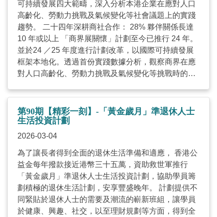
可持續發展四大範疇，深入分析本港企業在應對人口
求創新和卓越， 謀求更佳和更具創意的方案，滿足企
社區。涵蓋範圍除了包括家庭財務管理與策劃、正確
高齡化、勞動力挑戰及氣候變化等社會議題上的實踐
業的營運需要，造福社會。 2025 香港資訊及通訊科
的理財態度、家庭成員之間的理財溝通技巧外，亦包
趨勢。 二十四年深耕商社合作： 28% 夥伴關係長達
技獎設有八個獎項類別。每個類別均設有一個大獎，
括如何防範財務騙案、明智使用信用卡及妥善管理強
10 年或以上 「商界展關懷」計劃至今已推行 24 年。
而最終評審委員會再從八個大獎中甄選出「全年大
積金等實務知識。截至今年一月，已惠及近二萬人。
並於24 ／25 年度進行計劃改革，以國際可持續發展
獎」。此外，為了激發更多人工智能的創新應用，每
內容涵蓋家庭理財入門工作坊、家庭導向理財小組、
框架本地化。透過首份實踐數據分析，觀察商界在應
個獎項類別都會選出一個「最佳人工智能應用」獎，
個別家庭理財諮詢服務等。 結語 理財是維繫家庭運作
對人口高齡化、勞動力挑戰及氣候變化等挑戰時的整
以彰顯並表揚那些在相關範疇應用人工智能方面取得
不可或缺的一環。然而，社會談論理財往往聚焦於
體表現，期望未來能透過這些實踐趨勢，引領企業將
傑出成就的參賽作品。 ...
「財富增值」，忽略了家人如何賺錢、如何儲錢、如
關懷文化轉化為具體的商業決策。 綜觀數據，商社合
何用錢，本質上亦是一種家庭溝通。在推動防騙上，
作已建立深厚根基，超過七成企業與社區伙伴的合作
第90期【精彩一刻】-「黃金歲月」準退休人士
我們固然需要增加市民（特別是長者）的防騙知識，
關係達 3 年或以上，更有 28% 合作長達 10 年或以
生活投資計劃
以及對騙徒的警覺性。但若家人能夠互相了解財務狀
上，反映出跨界別協作追求長遠穩定的夥伴關係。 社
況，或是在調動大額資金時先與家人商量，騙徒難以
2026-03-04
聯五大善行營商建議： 轉化「隨手做」為「政策化」
乘虛而入。因此，社聯期望透過凝聚社會服務界、銀
為了讓長者得到全面的退休生活準備和適應， 香港公
企業在慈善捐贈與行動力上表現出色，但在環境數據
行金融界，以及政府的力量，推動家庭為本的理財教
益金每年撥款接近港幣三十五萬，資助救世軍推行
追蹤（僅約30%）及職場多元化方面仍有進步空間。
育，提升市民共同管理家庭財務的能力，從而建立更
「黃金歲月」準退休人士生活投資計劃，協助學員籌
為此，社聯提出五大重點建議： 深化善行標準 推動專
強的財務韌性 。 ...
劃積極的退休生活計劃，安享豐盛晚年。 計劃提供不
業共享與責任採購 構建多元共融職場 持續投入人才培
同緊貼於退休人士的需要及潮流的嶄新班組，讓學員
育 啟動數據化管理 社聯鼓勵企業參考「商界展關懷」
於健康、興趣、社交，以至理財規劃等方面，得到全
的評審標準，將其核心價值融入日常營運，建立系統