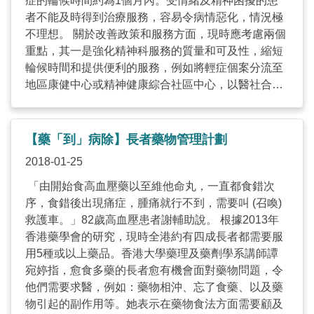
症的輪候時間約為1個月內。受情緒及精神困擾的患
者不能及時得到治療服務，容易令病情惡化，情況極
不理想。 關於改善政策和服務方面，現時應考慮兩個
重點，其一是強化精神科服務的質量和可及性，縮短
輪候時間和提供便利的服務，例如將輕症個案分流至
地區康健中心或精神健康綜合社區中心，以醫社合作
模式提供藥物和心理治療、輔導服務和個案跟進。 其
二是為精神復元及社區上有需要的人士提供適時社區
支援，目前一般輕症個案由全港24間精神健康綜合社
【藥「到」病除】長者藥物管理計劃
區中心跟進，嚴重個案則由醫院管理局的「個案復康
2018-01-25
支援計劃」跟進。筆者認為可探討兩者共同支援嚴重
個案，加快讓服務使用者及早適應和融入社區生活。
「由開始食高血壓藥以至維他命丸，一直都食錯次
再者，仿傚美國臨床社會工作者的制度，為社會工作
序，食錯後出現痛症，腫痛就行不到，需要叫 (召喚)
者提供精神科的專業培訓及督導實習，也可有效地提
救護車。」82歲高血壓患者謝輔助說。 根據2013年
供精神健康評估及心理治療。 根據前線同工的服務經
香港藥學會的研究，現時全港約有四成長者都需要服
驗，不少精神復元人士的病識感薄弱，不認同自己患
用5種或以上藥品。香港大學藥理及藥劑學系講師譚
病，也擔心藥物副作用而抗拒服藥，覆診動機也低，
宛婷指，愈食多藥的長者愈有機會面對藥物問題，令
更甚少尋求支援服務。跟進這類個案很困難，但正因
他們需要求醫，例如：藥物相沖、忘了食藥、以及藥
為他們處於危機邊緣，社會更要想盡方式協助他們，
物引起的副作用等。她表示在藥物食法方面需要顧及