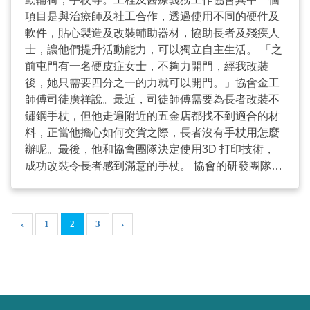
版」寫上體溫紀錄：「上午9時量體溫，37.8度，體溫
項目是與治療師及社工合作，透過使用不同的硬件及
偏高」等等。量度體溫整個程序可能只需十秒，但
軟件，貼心製造及改裝輔助器材，協助長者及殘疾人
「排版」抄寫就花上一分鐘時間。新系統其中一個功
士，讓他們提升活動能力，可以獨立自主生活。 「之
能是將探熱器直接連接電腦，當工作人員探熱後，便
前屯門有一名硬皮症女士，不夠力開門，經我改裝
將院友的體溫紀錄上載至系統，不用再抄寫。另外，
後，她只需要四分之一的力就可以開門。」協會金工
系統有警報系統，如發現同時有3名院友發燒，便立
師傅司徒廣祥說。最近，司徒師傅需要為長者改裝不
即通知管理層，作出預防工作，避免流感等疾病的大
鏽鋼手杖，但他走遍附近的五金店都找不到適合的材
爆發，保障其他院友的健康。 陳院長指，院舍工作煩
料，正當他擔心如何交貨之際，長者沒有手杖用怎麼
重、長者身體往往有不同的變化、業界同時面對行內
辦呢。最後，他和協會團隊決定使用3D 打印技術，
招聘困難及流失，加上24小時的輪班工作，同事在交
成功改裝令長者感到滿意的手杖。 協會的研發團隊引
更時出現遺留等，而院舍牌照有不同的指引及文件記
入3D 打印技術，節省了三分之二的製作時間。協會
錄工作，如果使用傳統的方法，容易令到工作流程出
行政幹事區美智指，服務使用者需要的是量身訂造的
現錯誤。「e護存」系統有助院舍解決難題，工作人
輔助器材，並不是大量生產，協會只需量身訂造一
‹
1
2
3
›
員在系統中可以查看長者過往所有記錄，讓院舍可以
件、兩件，以至十件左右的產品，所以3D打印可以滿
掌握長者身體的變化。 ...
足協會的工序。 協會將繼續利用3D打印製作測試指
力的筆及訓練反應的工具，協助職業治療師的工作。
...