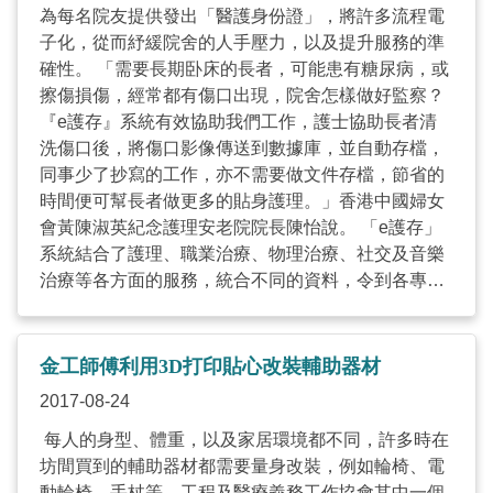
為每名院友提供發出「醫護身份證」，將許多流程電
召喚救護車或看醫生，減少求診及召喚救護車的情
子化，從而紓緩院舍的人手壓力，以及提升服務的準
況。 ...
確性。 「需要長期卧床的長者，可能患有糖尿病，或
擦傷損傷，經常都有傷口出現，院舍怎樣做好監察？
『e護存』系統有效協助我們工作，護士協助長者清
洗傷口後，將傷口影像傳送到數據庫，並自動存檔，
同事少了抄寫的工作，亦不需要做文件存檔，節省的
時間便可幫長者做更多的貼身護理。」香港中國婦女
會黃陳淑英紀念護理安老院院長陳怡說。 「e護存」
系統結合了護理、職業治療、物理治療、社交及音樂
治療等各方面的服務，統合不同的資料，令到各專業
的同事在同一平台上溝通，以便評估到長者的需要。
另外，過往院舍花許多時間於交更工作上，而這系統
具備提示的功能，提示下一更的同事什麼工仍未完
金工師傅利用3D打印貼心改裝輔助器材
成，例如那些長者的護理未完成，令院舍可以清楚了
2017-08-24
解長者的狀況，在管理層方面，除了院舍的風險評估
及監控，主管可透過這系統了解院舍的不同工作，看
每人的身型、體重，以及家居環境都不同，許多時在
看有那些工作未完成或異常。 例如照顧員每天需要為
坊間買到的輔助器材都需要量身改裝，例如輪椅、電
每名院友檢查身體，量血壓及體溫，並在健康「排
動輪椅，手杖等。工程及醫療義務工作協會其中一個