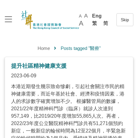
A
Eng
A
A
繁
简
Home
Posts tagged "醫療"
提升社區精神健康支援
2023-06-09
本港近期發生幾宗致命慘劇，引起社會關注巿民的精
神健康需要，而近年基於社會、經濟和疫情因素，港
人的求診數字確實增加不少。 根據醫管局的數據，
2021/22年度精神科門診（臨床）就診人次達到
957,149，比2019/20年度增加55,865人次。再者，
2022/23年度公立醫院精神科門診共有51,271個預約
新症，一般新症的輪候時間為12至22個月，半緊急新