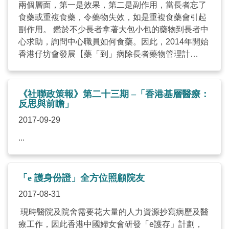
不離不棄，避免標籤或污名化精神復元人士，使他們
兩個層面，第一是效果，第二是副作用，當長者忘了
免於孤獨和絕望。 文章刊於2023年6月13日
食藥或重複食藥，令藥物失效，如是重複食藥會引起
《AM730–蔡海偉網誌》 ...
副作用。 鑑於不少長者拿著大包小包的藥物到長者中
心求助，詢問中心職員如何食藥。因此，2014年開始
香港仔坊會發展【藥「到」病除長者藥物管理計
劃】，透過港大藥劑師及藥劑系學生介入、社工評
估，為南區長者提供長期到戶指導，令長者準時及準
份量地進食藥物，有效控制他們的長期病。 譚宛婷表
《社聯政策報》第二十三期 –「香港基層醫療：
示，藥劑師可以協助長者認識藥物，與及前後次序的
反思與前瞻」
食法，如何安全地用藥。例如是糖尿病患者，很多長
2017-09-29
者說醫生開了兩粒藥，但長者只食一粒，長者說不用
...
食太多，長者的病情會慢慢惡化，醫生又不知他們沒
有食藥，醫生見到長者情況沒有好轉，需要加藥，長
者又不和醫生說，怕醫生責備長者，形成惡性循環，
不斷覆診去看一個原本可以醫好的，或可控制的病。
「e 護身份證」全方位照顧院友
香港仔坊會社工黃梓熒指，長者經過計劃指導後，了
2017-08-31
解自己狀況，理解服藥後的反應，適時問醫生及計劃
現時醫院及院舍需要花大量的人力資源抄寫病歷及醫
同工，當長者學習知識後，可以正確用藥，對自己可
療工作，因此香港中國婦女會研發「e護存」計劃，
以身體健康的信心大了，不會在一刻不適時，就立即