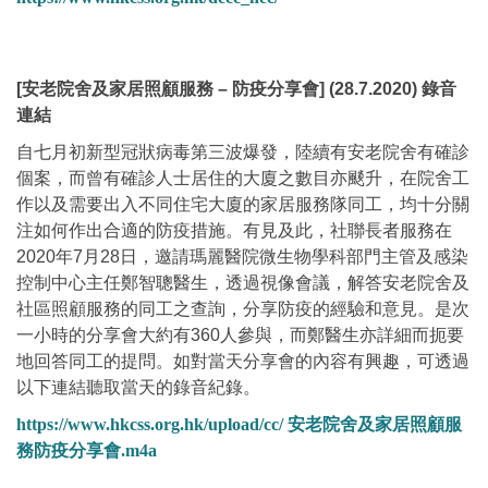
[安老院舍及家居照顧服務 – 防疫分享會] (28.7.2020) 錄音
連結
自七月初新型冠狀病毒第三波爆發，陸續有安老院舍有確診
個案，而曾有確診人士居住的大廈之數目亦颷升，在院舍工
作以及需要出入不同住宅大廈的家居服務隊同工，均十分關
注如何作出合適的防疫措施。有見及此，社聯長者服務在
2020年7月28日，邀請瑪麗醫院微生物學科部門主管及感染
控制中心主任鄭智聰醫生，透過視像會議，解答安老院舍及
社區照顧服務的同工之查詢，分享防疫的經驗和意見。是次
一小時的分享會大約有360人參與，而鄭醫生亦詳細而扼要
地回答同工的提問。如對當天分享會的內容有興趣，可透過
以下連結聽取當天的錄音紀錄。
https://www.hkcss.org.hk/upload/cc/ 安老院舍及家居照顧服
務防疫分享會.m4a