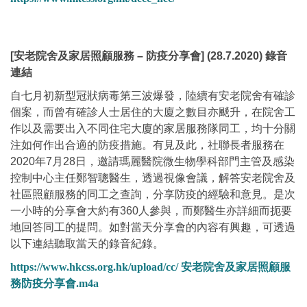
[安老院舍及家居照顧服務 – 防疫分享會] (28.7.2020) 錄音
連結
自七月初新型冠狀病毒第三波爆發，陸續有安老院舍有確診
個案，而曾有確診人士居住的大廈之數目亦颷升，在院舍工
作以及需要出入不同住宅大廈的家居服務隊同工，均十分關
注如何作出合適的防疫措施。有見及此，社聯長者服務在
2020年7月28日，邀請瑪麗醫院微生物學科部門主管及感染
控制中心主任鄭智聰醫生，透過視像會議，解答安老院舍及
社區照顧服務的同工之查詢，分享防疫的經驗和意見。是次
一小時的分享會大約有360人參與，而鄭醫生亦詳細而扼要
地回答同工的提問。如對當天分享會的內容有興趣，可透過
以下連結聽取當天的錄音紀錄。
https://www.hkcss.org.hk/upload/cc/ 安老院舍及家居照顧服
務防疫分享會.m4a