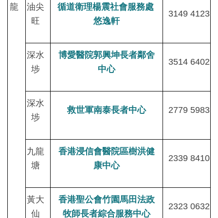
龍
油尖
循道衛理楊震社會服務處
3149 4123
旺
悠逸軒
深水
博愛醫院郭興坤長者鄰舍
3514 6402
埗
中心
深水
救世軍南泰長者中心
2779 5983
埗
九龍
香港浸信會醫院區樹洪健
2339 8410
塘
康中心
黃大
香港聖公會竹園馬田法政
2323 0632
仙
牧師長者綜合服務中心