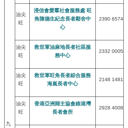
浸信會愛羣社會服務處 旺
油尖
角陳德生紀念長者鄰舍中
2390 6574
旺
心
油尖
救世軍油麻地長者社區服
2332 0005
旺
務中心
油尖
救世軍旺角長者綜合服務
2148 1481
旺
海嵐長者中心
油尖
香港亞洲歸主協會維港灣
2928 4008
旺
長者會所
九