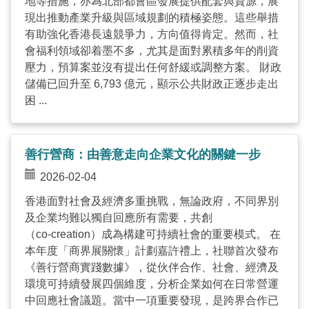
地等措施，亦為北部都會區發展提供配套與資源，展
現出推動產業升級與區域規劃的積極姿態。這些舉措
有助強化香港長遠競爭力，方向值得肯定。然而，社
會福利領域卻着墨不多，尤其是面對累積多年的削資
壓力，預算案並沒有提出任何舒緩或調整方案。 財政
儲備已回升至 6,793 億元，顯示公共財政正逐步走出
困 ...
善行營商：由善意走向企業文化的關鍵一步
2026-02-04
香港面對社會及經濟多重挑戰，無論政府，不同界別
及企業均難以獨自回應所有需要，共創
（co‑creation）成為構建可持續社會的重要模式。 在
本年度「商界展關懷」計劃嘉許禮上，社聯首次發布
《善行營商實踐數據》，從伙伴合作、社會、經濟及
環境可持續發展四個維度，分析企業如何在日常營運
中回應社會議題。當中一項重要發現，是跨界合作已