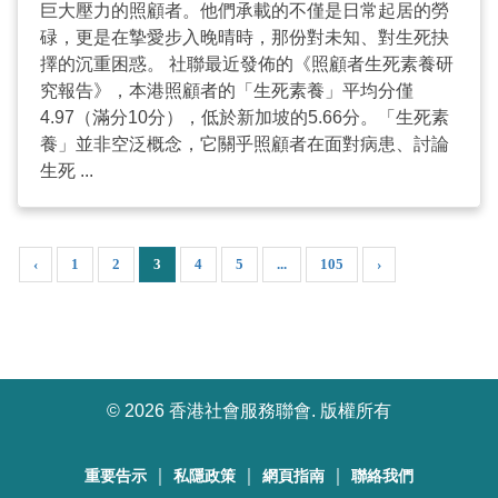
巨大壓力的照顧者。他們承載的不僅是日常起居的勞
碌，更是在摯愛步入晚晴時，那份對未知、對生死抉
擇的沉重困惑。 社聯最近發佈的《照顧者生死素養研
究報告》，本港照顧者的「生死素養」平均分僅
4.97（滿分10分），低於新加坡的5.66分。「生死素
養」並非空泛概念，它關乎照顧者在面對病患、討論
生死 ...
‹
1
2
3
4
5
...
105
›
©
2026 香港社會服務聯會. 版權所有
｜
｜
｜
重要告示
私隱政策
網頁指南
聯絡我們