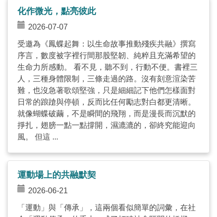
化作微光，點亮彼此
2026-07-07
受邀為《鳳蝶起舞：以生命故事推動殘疾共融》撰寫
序言，數度被字裡行間那股堅韌、純粹且充滿希望的
生命力所感動。 看不見，聽不到，行動不便。書裡三
人，三種身體限制，三條走過的路。沒有刻意渲染苦
難，也沒急著歌頌堅強，只是細細記下他們怎樣面對
日常的踉蹌與停頓，反而比任何勵志對白都更清晰。
就像蝴蝶破繭，不是瞬間的飛翔，而是漫長而沉默的
掙扎，翅膀一點一點撐開，濕漉漉的，卻終究能迎向
風。 但這 ...
運動場上的共融默契
2026-06-21
「運動」與「傳承」，這兩個看似簡單的詞彙，在社