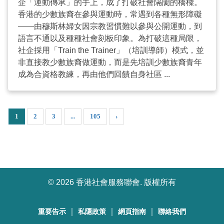
企「運動傳承」的手上，成了打破社會隔閡的橋樑。
香港的少數族裔在參與運動時，常遇到各種無形障礙
——由穆斯林婦女因宗教習慣難以參與公開運動，到
語言不通以及種種社會刻板印象。為打破這種局限，
社企採用「Train the Trainer」（培訓導師）模式，並
非直接教少數族裔做運動，而是先培訓少數族裔青年
成為合資格教練，再由他們回饋自身社區 ...
1
2
3
...
105
›
©
2026 香港社會服務聯會. 版權所有
｜
｜
｜
重要告示
私隱政策
網頁指南
聯絡我們