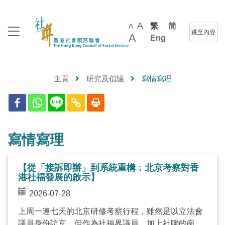
A
繁
简
A
跳至內容
A
Eng
主頁
研究及倡議
寫情寫理
寫情寫理
【從「接訴即辦」到系統重構：北京考察對香
港社福發展的啟示】
2026-07-28
上周一連七天的北京研修考察行程，雖然是以立法會
議員身份訪京，但作為社福界議員，加上社聯的崗