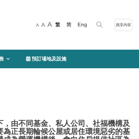
A
A
繁
简
Eng
跳至內容
A
務
 預訂場地及設施
下，由不同基金、私人公司、社福機構及
要為正長期輪候公屋或居住環境惡劣的基