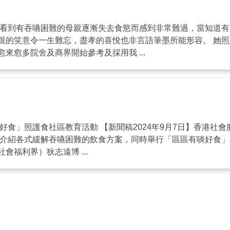
，看到有吞嚥困難的母親逐漸失去食慾而感到非常難過，當知道
親的笑意令一生難忘，盡孝的喜悅也非言語筆墨所能形容。 她
愈多院舍及商界開始參考及採用我 ...
食」照護食社區教育活動 【新聞稿2024年9月7日】香港社會服
眾介紹各式緩解吞嚥困難的飲食方案，同時舉行「區區有啖好食
福利界）狄志遠博 ...