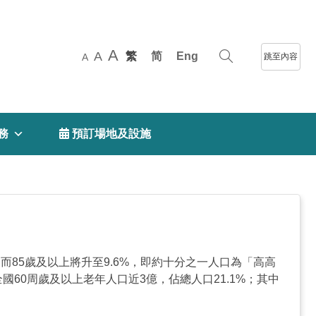
A
A
繁
简
Eng
跳至內容
A
務
 預訂場地及設施
而85歲及以上將升至9.6%，即約十分之一人口為「高高
全國60周歲及以上老年人口近3億，佔總人口21.1%；其中