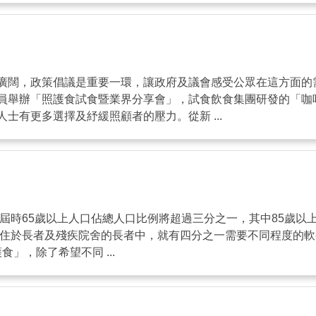
廣闊，政策倡議是重要一環，讓政府及議會感受公眾在這方面的
員舉辦「照護食試食暨業界分享會」，試食飲食集團研發的「咖
有更多選擇及紓緩照顧者的壓力。從新 ...
，屆時65歲以上人口佔總人口比例將超過三分之一，其中85歲以
歲居住於長者及殘疾院舍的長者中，就有四分之一需要不同程度的
」，除了希望不同 ...