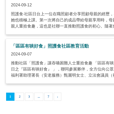
2024-09-12
照護食‧社區日台上一位在職照顧者分享照顧母親的經歷
她也積極上課。第一次將自己的成品帶給母親享用時，母
親人重拾食趣，這也是社聯一直推動照護食的初心。隨著愈來
「區區有啖好食」照護食社區教育活動
2024-09-07
推動社區「照護食」讓吞嚥困難人士重拾食趣 「區區有啖好
日之『區區有啖好食』 」，聯同參展夥伴，全方位向公
福利署助理署長（安老服務）甄麗明女士、立法會議員（社會
1
2
3
...
7
›