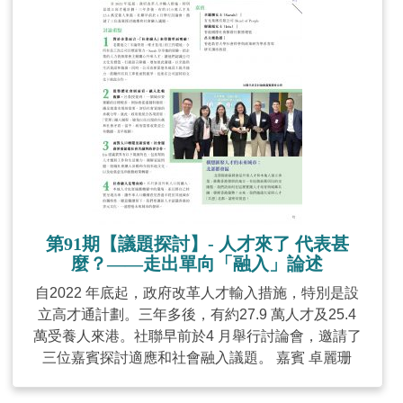
第91期【議題探討】- 人才來了 代表甚
麼？——走出單向「融入」論述
自2022 年底起，政府改革人才輸入措施，特別是設
立高才通計劃。三年多後，有約27.9 萬人才及25.4
萬受養人來港。社聯早前於4 月舉行討論會，邀請了
三位嘉賓探討適應和社會融入議題。 嘉賓 卓麗珊