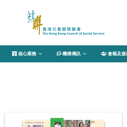
 核心業務
 機構傳訊
 會籍及服