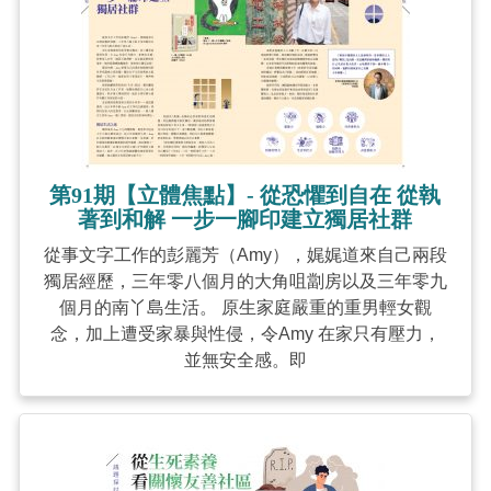
第91期【立體焦點】- 從恐懼到自在 從執
著到和解 一步一腳印建立獨居社群
從事文字工作的彭麗芳（Amy），娓娓道來自己兩段
獨居經歷，三年零八個月的大角咀劏房以及三年零九
個月的南丫島生活。 原生家庭嚴重的重男輕女觀
念，加上遭受家暴與性侵，令Amy 在家只有壓力，
並無安全感。即