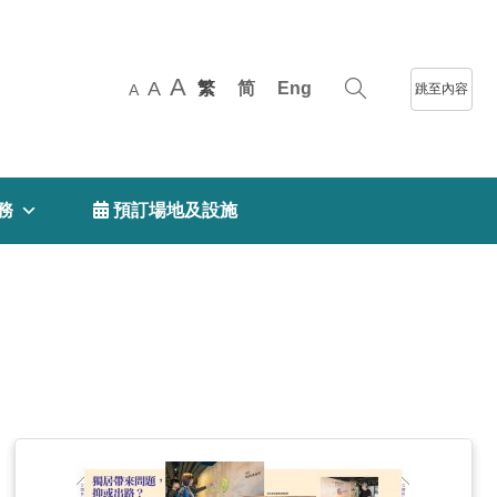
A
A
繁
简
Eng
跳至內容
A
務
 預訂場地及設施