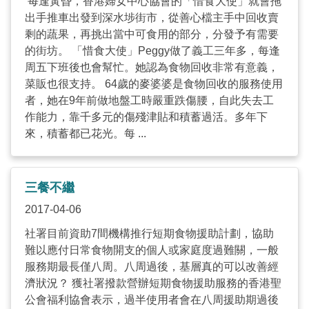
每逢黃昏，香港婦女中心協會的「惜食大使」就會拖
出手推車出發到深水埗街市，從善心檔主手中回收賣
剩的蔬果，再挑出當中可食用的部分，分發予有需要
的街坊。 「惜食大使」Peggy做了義工三年多，每逢
周五下班後也會幫忙。她認為食物回收非常有意義，
菜販也很支持。 64歲的麥婆婆是食物回收的服務使用
者，她在9年前做地盤工時嚴重跌傷腰，自此失去工
作能力，靠千多元的傷殘津貼和積蓄過活。多年下
來，積蓄都已花光。每 ...
三餐不繼
2017-04-06
社署目前資助7間機構推行短期食物援助計劃，協助
難以應付日常食物開支的個人或家庭度過難關，一般
服務期最長僅八周。八周過後，基層真的可以改善經
濟狀況？ 獲社署撥款營辦短期食物援助服務的香港聖
公會福利協會表示，過半使用者會在八周援助期過後