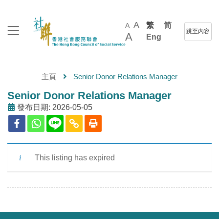
A
繁
简
A
跳至內容
A
Eng
主頁
Senior Donor Relations Manager
Senior Donor Relations Manager
發布日期: 2026-05-05
This listing has expired