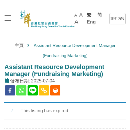
A
繁
简
A
跳至內容
A
Eng
主頁
Assistant Resource Development Manager
(Fundraising Marketing)
Assistant Resource Development
Manager (Fundraising Marketing)
發布日期: 2025-07-04
This listing has expired