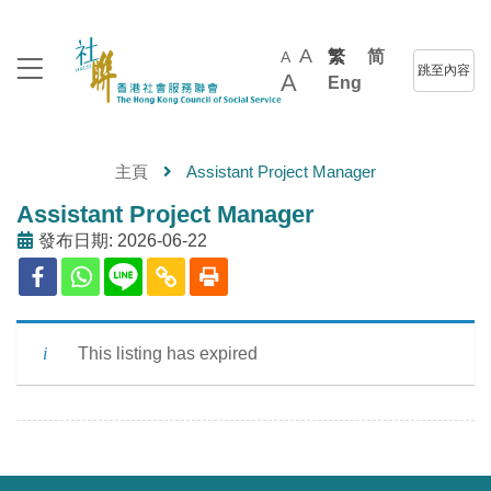
A
繁
简
A
跳至內容
A
Eng
主頁
Assistant Project Manager
Assistant Project Manager
發布日期: 2026-06-22
This listing has expired