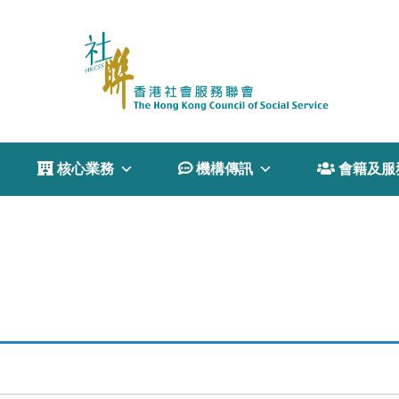
 核心業務
 機構傳訊
 會籍及服