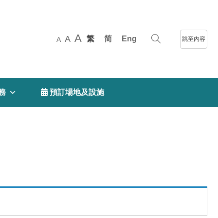
A
A
繁
简
Eng
跳至內容
A
務
 預訂場地及設施